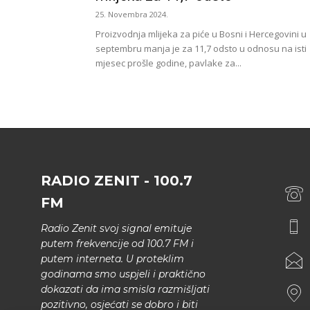
25. Novembra 2024.
Proizvodnja mlijeka za piće u Bosni i Hercegovini u
septembru manja je za 11,7 odsto u odnosu na isti
mjesec prošle godine, pavlake za...
RADIO ZENIT - 100.7
FM
Radio Zenit svoj signal emituje
putem frekvencije od 100.7 FM i
putem interneta. U proteklim
godinama smo uspjeli i praktično
dokazati da ima smisla razmišljati
pozitivno, osjećati se dobro i biti