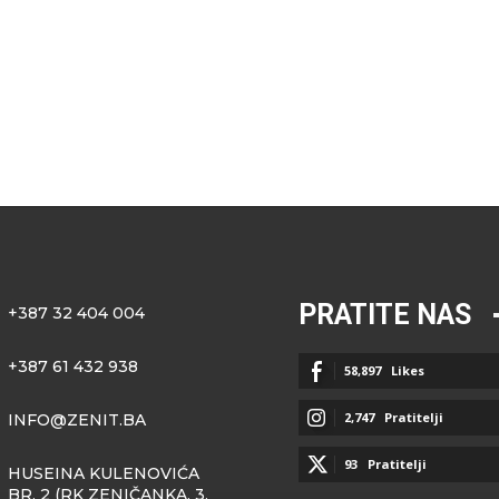
PRATITE NAS
+387 32 404 004
+387 61 432 938
58,897
Likes
2,747
Pratitelji
INFO@ZENIT.BA
93
Pratitelji
HUSEINA KULENOVIĆA
BR. 2 (RK ZENIČANKA, 3.