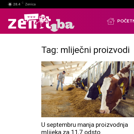
C
28.4
Zenica
POČET
Tag: mliječni proizvodi
U septembru manja proizvodnja
mlijeka za 11,7 odsto