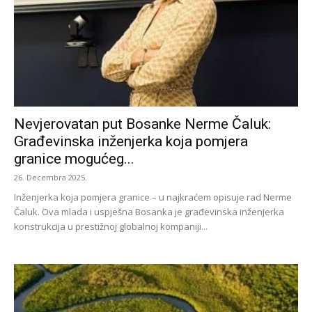
Nevjerovatan put Bosanke Nerme Čaluk:
Građevinska inženjerka koja pomjera
granice mogućeg...
26. Decembra 2025.
Inženjerka koja pomjera granice – u najkraćem opisuje rad Nerme
Čaluk. Ova mlada i uspješna Bosanka je građevinska inženjerka
konstrukcija u prestižnoj globalnoj kompaniji...