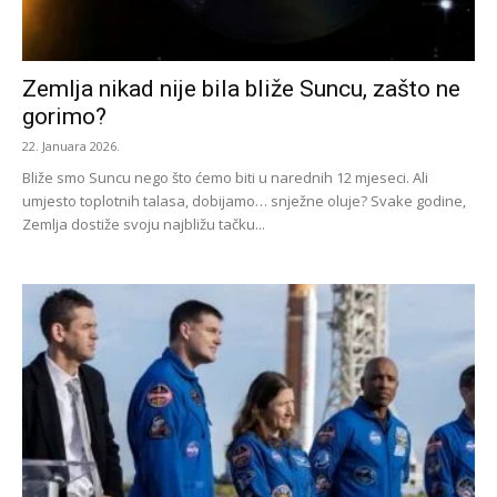
Zemlja nikad nije bila bliže Suncu, zašto ne
gorimo?
22. Januara 2026.
Bliže smo Suncu nego što ćemo biti u narednih 12 mjeseci. Ali
umjesto toplotnih talasa, dobijamo… snježne oluje? Svake godine,
Zemlja dostiže svoju najbližu tačku...