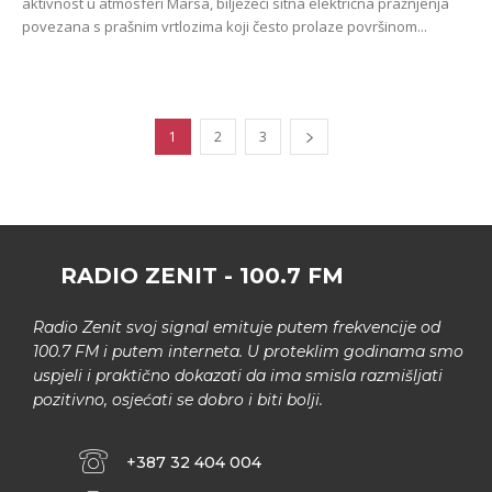
aktivnost u atmosferi Marsa, bilježeći sitna električna pražnjenja
povezana s prašnim vrtlozima koji često prolaze površinom...
1
2
3
RADIO ZENIT - 100.7 FM
Radio Zenit svoj signal emituje putem frekvencije od
100.7 FM i putem interneta. U proteklim godinama smo
uspjeli i praktično dokazati da ima smisla razmišljati
pozitivno, osjećati se dobro i biti bolji.
+387 32 404 004