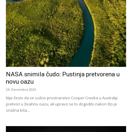
NASA snimila čudo: Pustinja pretvorena u
novu oazu
24. Decembra 2025.
Nije često da se sušno prostranstvo Cooper Creeka u Australiji
pretvori u živahnu oazu, ali upravo se to dogodilo nakon što je
snažna kiša...