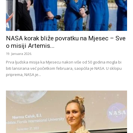
NASA korak bliže povratku na Mjesec – Sve
o misiji Artemis...
19. Januara 2026.
Prva ljudska misija ka Mjesecu nakon više od 50 godina mogla bi
biti lansirana već početkom februara, saopćila je NASA. U sklopu
priprema, NASA je...