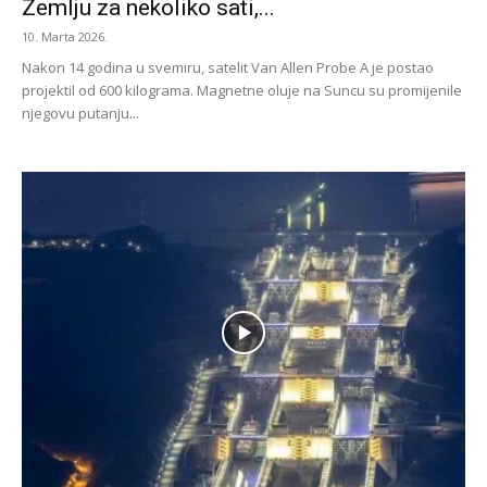
Zemlju za nekoliko sati,...
10. Marta 2026.
Nakon 14 godina u svemiru, satelit Van Allen Probe A je postao
projektil od 600 kilograma. Magnetne oluje na Suncu su promijenile
njegovu putanju...