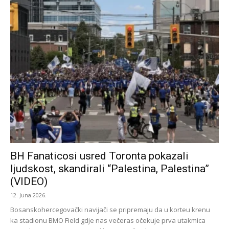
BH Fanaticosi usred Toronta pokazali
ljudskost, skandirali “Palestina, Palestina”
(VIDEO)
12. Juna 2026.
Bosanskohercegovački navijači se pripremaju da u korteu krenu
ka stadionu BMO Field gdje nas večeras očekuje prva utakmica