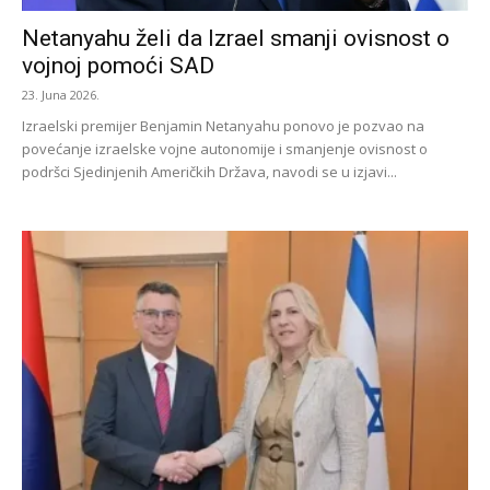
Netanyahu želi da Izrael smanji ovisnost o
vojnoj pomoći SAD
23. Juna 2026.
Izraelski premijer Benjamin Netanyahu ponovo je pozvao na
povećanje izraelske vojne autonomije i smanjenje ovisnost o
podršci Sjedinjenih Američkih Država, navodi se u izjavi...