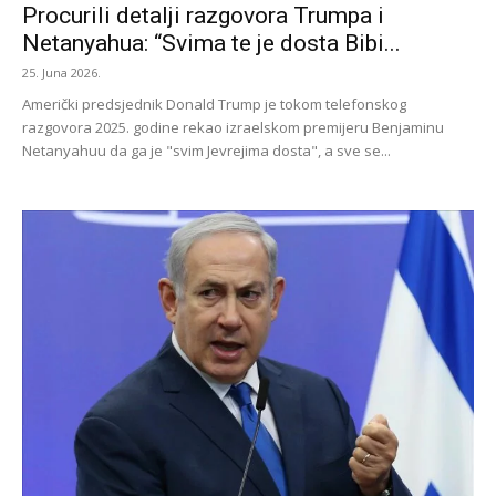
Procurili detalji razgovora Trumpa i
Netanyahua: “Svima te je dosta Bibi...
25. Juna 2026.
Američki predsjednik Donald Trump je tokom telefonskog
razgovora 2025. godine rekao izraelskom premijeru Benjaminu
Netanyahuu da ga je "svim Jevrejima dosta", a sve se...