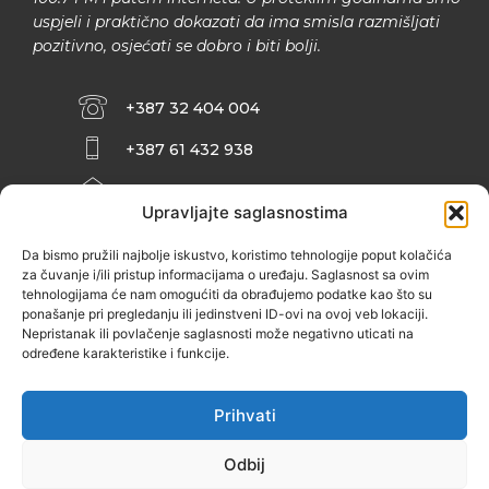
uspjeli i praktično dokazati da ima smisla razmišljati
pozitivno, osjećati se dobro i biti bolji.
+387 32 404 004
+387 61 432 938
INFO@ZENIT.BA
Upravljajte saglasnostima
HUSEINA KULENOVIĆA BR. 2 (RK
ZENIČANKA, 3. SPRAT), 72000 ZENICA
Da bismo pružili najbolje iskustvo, koristimo tehnologije poput kolačića
za čuvanje i/ili pristup informacijama o uređaju. Saglasnost sa ovim
tehnologijama će nam omogućiti da obrađujemo podatke kao što su
ponašanje pri pregledanju ili jedinstveni ID-ovi na ovoj veb lokaciji.
Nepristanak ili povlačenje saglasnosti može negativno uticati na
određene karakteristike i funkcije.
Prihvati
Odbij