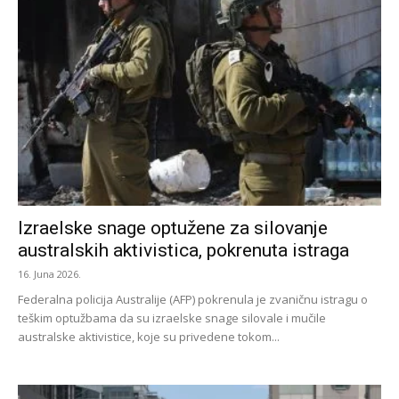
Izraelske snage optužene za silovanje
australskih aktivistica, pokrenuta istraga
16. Juna 2026.
Federalna policija Australije (AFP) pokrenula je zvaničnu istragu o
teškim optužbama da su izraelske snage silovale i mučile
australske aktivistice, koje su privedene tokom...