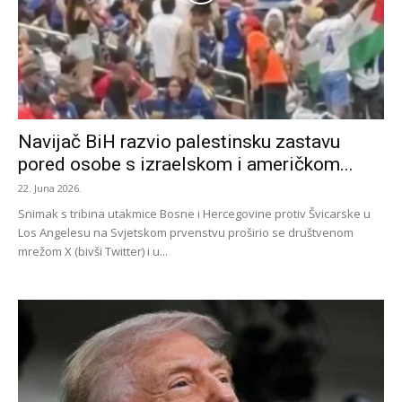
Navijač BiH razvio palestinsku zastavu
pored osobe s izraelskom i američkom...
22. Juna 2026.
Snimak s tribina utakmice Bosne i Hercegovine protiv Švicarske u
Los Angelesu na Svjetskom prvenstvu proširio se društvenom
mrežom X (bivši Twitter) i u...