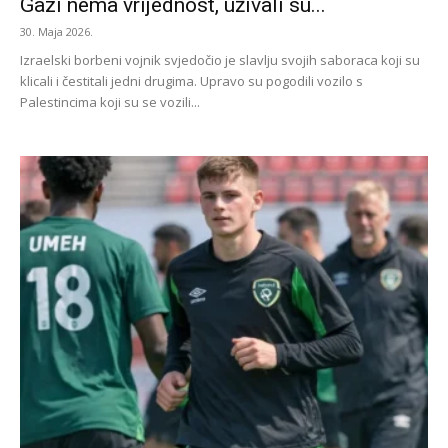
Gazi nema vrijednost, uživali su...
30. Maja 2026.
Izraelski borbeni vojnik svjedočio je slavlju svojih saboraca koji su
klicali i čestitali jedni drugima. Upravo su pogodili vozilo s
Palestincima koji su se vozili...