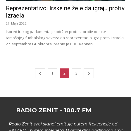
Reprezentativci Irske ne žele da igraju protiv
Izraela
27. Maja 2026.
Ispred irskog parlamenta je održan protest protiv odluke
tamošnjeg fudbalskog saveza da reprezentacija igra protiv Izraela
27. septembra i 4. oktobra, prenio je BBC. Kapiten...
1
2
3
RADIO ZENIT - 100.7 FM
Radio Zenit svoj signal emituje putem frekvencije od
100.7 FM i putem interneta. U proteklim godinama smo