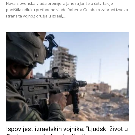
Nova slovenska vlada premijera Janeza Janše u četvrtak je
poništila odluku prethodne vlade Roberta Goloba o zabrani izvoza
i tranzita vojnog oružja u Izrael,...
Ispovijest izraelskih vojnika: “Ljudski život u