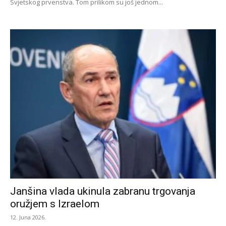
Svjetskog prvenstva. Tom prilikom su još jednom...
Janšina vlada ukinula zabranu trgovanja
oružjem s Izraelom
12. Juna 2026.