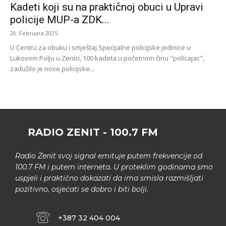
Kadeti koji su na praktičnoj obuci u Upravi
policije MUP-a ZDK...
20. Februara 2025.
U Centru za obuku i smještaj Specijalne policijske jedinice u
Lukovom Polju u Zenici, 100 kadeta u početnom činu "policajac",
zadužilo je nove policijske...
RADIO ZENIT - 100.7 FM
Radio Zenit svoj signal emituje putem frekvencije od
100.7 FM i putem interneta. U proteklim godinama smo
uspjeli i praktično dokazati da ima smisla razmišljati
pozitivno, osjećati se dobro i biti bolji.
+387 32 404 004