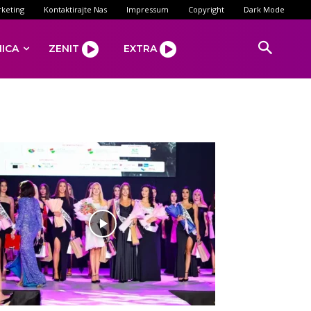
keting
Kontaktirajte Nas
Impressum
Copyright
Dark Mode
NICA
ZENIT
EXTRA