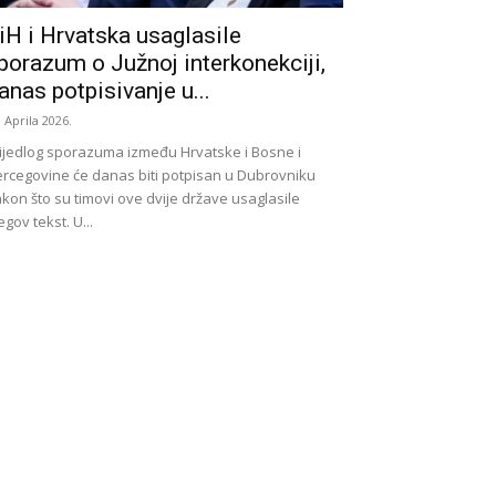
iH i Hrvatska usaglasile
porazum o Južnoj interkonekciji,
anas potpisivanje u...
. Aprila 2026.
ijedlog sporazuma između Hrvatske i Bosne i
rcegovine će danas biti potpisan u Dubrovniku
kon što su timovi ove dvije države usaglasile
egov tekst. U...