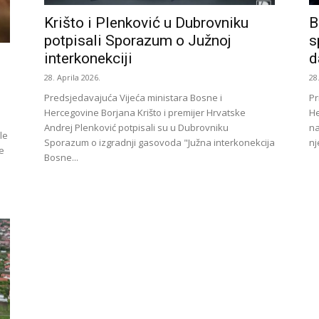
Krišto i Plenković u Dubrovniku
B
potpisali Sporazum o Južnoj
s
interkonekciji
d
28. Aprila 2026.
28
Predsjedavajuća Vijeća ministara Bosne i
Pr
Hercegovine Borjana Krišto i premijer Hrvatske
He
Andrej Plenković potpisali su u Dubrovniku
na
le
Sporazum o izgradnji gasovoda "Južna interkonekcija
nj
e
Bosne...