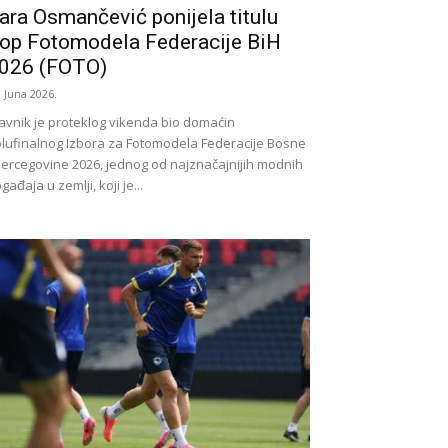
ara Osmančević ponijela titulu
op Fotomodela Federacije BiH
026 (FOTO)
. Juna 2026.
avnik je proteklog vikenda bio domaćin
lufinalnog Izbora za Fotomodela Federacije Bosne
Hercegovine 2026, jednog od najznačajnijih modnih
gađaja u zemlji, koji je...