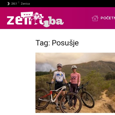
C
26.1
Zenica
POČET
Tag: Posušje