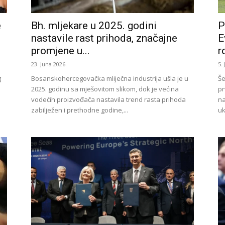
e
Bh. mljekare u 2025. godini
P
nastavile rast prihoda, značajne
E
promjene u...
r
23. Juna 2026.
5.
g
Bosanskohercegovačka mliječna industrija ušla je u
Še
2025. godinu sa mješovitom slikom, dok je većina
pr
vodećih proizvođača nastavila trend rasta prihoda
na
zabilježen i prethodne godine,...
uk