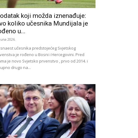
odatak koji možda iznenađuje:
vo koliko učesnika Mundijala je
ođeno u...
 Juna 2026.
snaest učesnika predstojećeg Svjetskog
venstva je rođeno u Bosni i Hercegovini. Pred
ma je novo Svjetsko prvenstvo , prvo od 2014. i
upno drugo na...