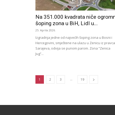
Na 351.000 kvadrata niče ogrom
šoping zona u BiH, Lidl u...
25. Aprila 2026.
Izgradnja jedne od najvećih šoping zona u Bosni i
Hercegovini, smještene na ulazu u Zenicu iz pravca
Sarajeva, odvija se punom parom. Zona “Zenica
Jug”...
...
1
2
3
19