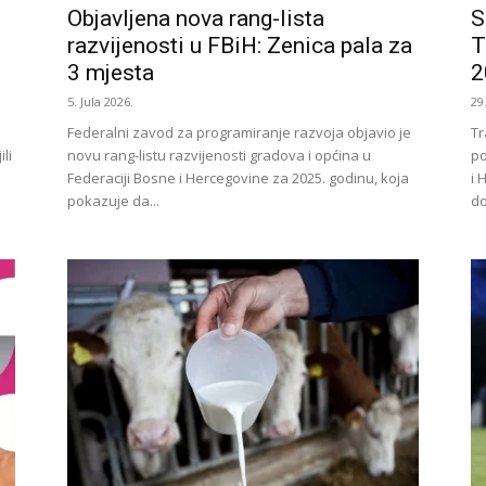
Objavljena nova rang-lista
S
razvijenosti u FBiH: Zenica pala za
T
3 mjesta
2
5. Jula 2026.
29
Federalni zavod za programiranje razvoja objavio je
Tr
li
novu rang-listu razvijenosti gradova i općina u
po
Federaciji Bosne i Hercegovine za 2025. godinu, koja
i 
pokazuje da...
do