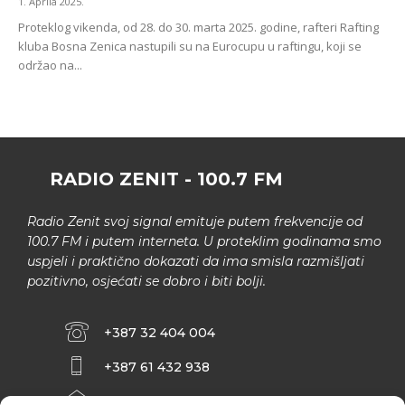
1. Aprila 2025.
Proteklog vikenda, od 28. do 30. marta 2025. godine, rafteri Rafting
kluba Bosna Zenica nastupili su na Eurocupu u raftingu, koji se
održao na...
RADIO ZENIT - 100.7 FM
Radio Zenit svoj signal emituje putem frekvencije od
100.7 FM i putem interneta. U proteklim godinama smo
uspjeli i praktično dokazati da ima smisla razmišljati
pozitivno, osjećati se dobro i biti bolji.
+387 32 404 004
+387 61 432 938
INFO@ZENIT.BA