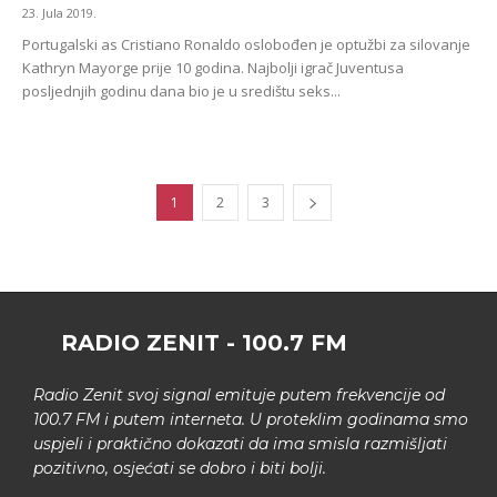
23. Jula 2019.
Portugalski as Cristiano Ronaldo oslobođen je optužbi za silovanje
Kathryn Mayorge prije 10 godina. Najbolji igrač Juventusa
posljednjih godinu dana bio je u središtu seks...
1
2
3
RADIO ZENIT - 100.7 FM
Radio Zenit svoj signal emituje putem frekvencije od
100.7 FM i putem interneta. U proteklim godinama smo
uspjeli i praktično dokazati da ima smisla razmišljati
pozitivno, osjećati se dobro i biti bolji.