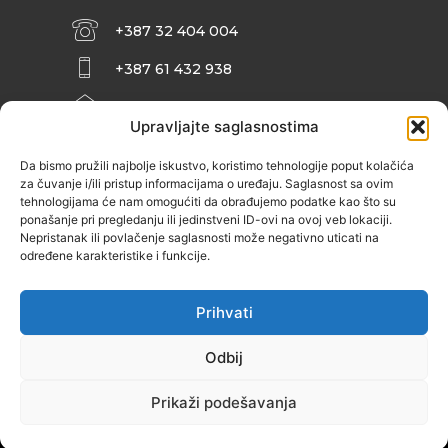
+387 32 404 004
+387 61 432 938
INFO@ZENIT.BA
Upravljajte saglasnostima
HUSEINA KULENOVIĆA BR. 2 (RK
ZENIČANKA, 3. SPRAT), 72000 ZENICA
Da bismo pružili najbolje iskustvo, koristimo tehnologije poput kolačića
za čuvanje i/ili pristup informacijama o uređaju. Saglasnost sa ovim
tehnologijama će nam omogućiti da obrađujemo podatke kao što su
ponašanje pri pregledanju ili jedinstveni ID-ovi na ovoj veb lokaciji.
Nepristanak ili povlačenje saglasnosti može negativno uticati na
određene karakteristike i funkcije.
Prihvati
Odbij
Prikaži podešavanja