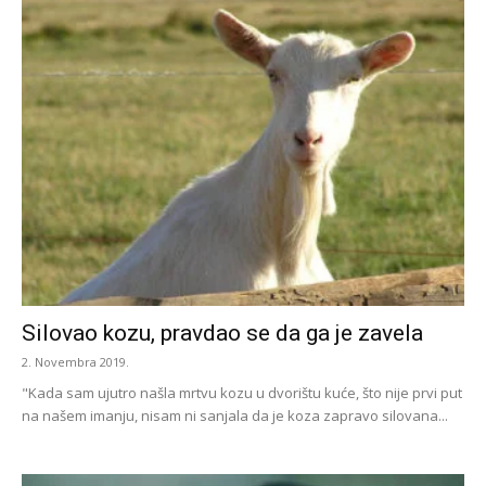
Silovao kozu, pravdao se da ga je zavela
2. Novembra 2019.
"Kada sam ujutro našla mrtvu kozu u dvorištu kuće, što nije prvi put
na našem imanju, nisam ni sanjala da je koza zapravo silovana...