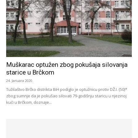
Muškarac optužen zbog pokušaja silovanja
starice u Brčkom
24. Januara 2020.
Tužilaštvo Brčko distrikta BiH podiglo je optužnicu protiv DŽ.I. (50)*
zbog sumnje da je pokušao silovati 79-godišnju staricu u njezinoj
kući u Brčkom, doznaje...