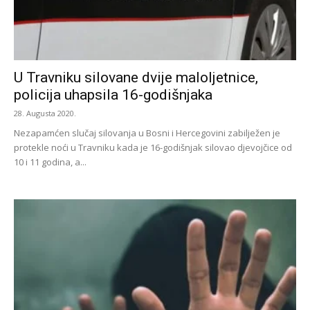
U Travniku silovane dvije maloljetnice,
policija uhapsila 16-godišnjaka
28. Augusta 2020.
Nezapamćen slučaj silovanja u Bosni i Hercegovini zabilježen je
protekle noći u Travniku kada je 16-godišnjak silovao djevojčice od
10 i 11 godina, a...