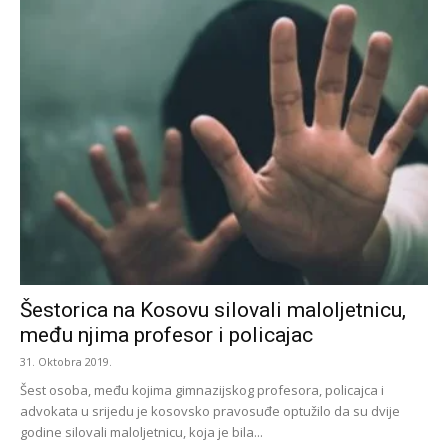
Šestorica na Kosovu silovali maloljetnicu,
među njima profesor i policajac
31. Oktobra 2019.
Šest osoba, među kojima gimnazijskog profesora, policajca i
advokata u srijedu je kosovsko pravosuđe optužilo da su dvije
godine silovali maloljetnicu, koja je bila...