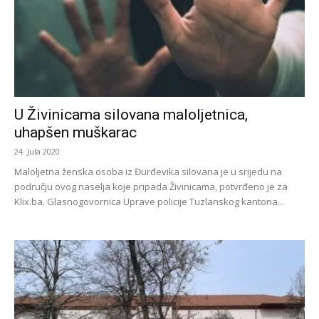
U Živinicama silovana maloljetnica,
uhapšen muškarac
24. Jula 2020.
Maloljetna ženska osoba iz Đurđevika silovana je u srijedu na
području ovog naselja koje pripada Živinicama, potvrđeno je za
Klix.ba. Glasnogovornica Uprave policije Tuzlanskog kantona...