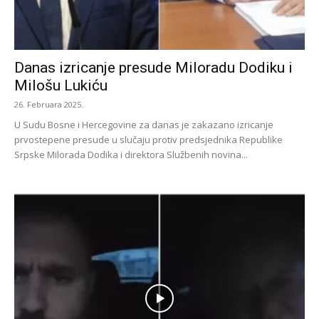
Danas izricanje presude Miloradu Dodiku i
Milošu Lukiću
26. Februara 2025.
U Sudu Bosne i Hercegovine za danas je zakazano izricanje
prvostepene presude u slučaju protiv predsjednika Republike
Srpske Milorada Dodika i direktora Službenih novina...