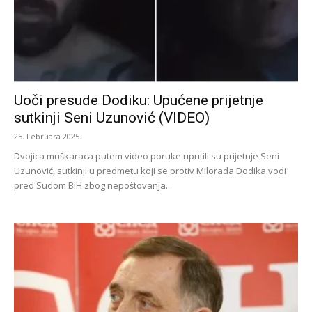
Uoči presude Dodiku: Upućene prijetnje
sutkinji Seni Uzunović (VIDEO)
25. Februara 2025.
Dvojica muškaraca putem video poruke uputili su prijetnje Seni
Uzunović, sutkinji u predmetu koji se protiv Milorada Dodika vodi
pred Sudom BiH zbog nepoštovanja...