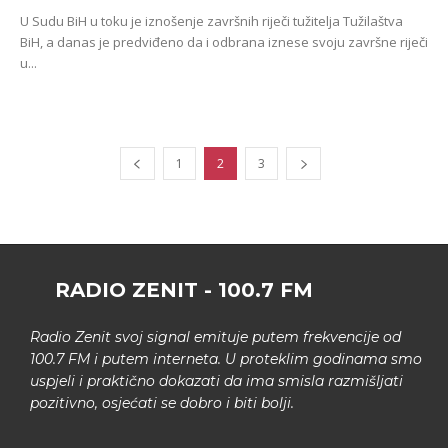
U Sudu BiH u toku je iznošenje završnih riječi tužitelja Tužilaštva
BiH, a danas je predviđeno da i odbrana iznese svoju završne riječi
u...
1
2
3
RADIO ZENIT - 100.7 FM
Radio Zenit svoj signal emituje putem frekvencije od
100.7 FM i putem interneta. U proteklim godinama smo
uspjeli i praktično dokazati da ima smisla razmišljati
pozitivno, osjećati se dobro i biti bolji.