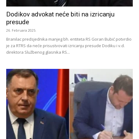
Dodikov advokat neće biti na izricanju
presude
26. Februara 2025.
Branilac predsjednika manjeg bh. entiteta RS Goran Bubić potvrdio
je za RTRS da neće prisustvovati izricanju presude Dodiku i v.d.
direktora Službenog glasnika RS...