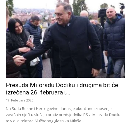
Presuda Miloradu Dodiku i drugima bit će
izrečena 26. februara u...
19. Februara 2025.
Na Sudu Bosne i Hercegovine danas je okončano iznošenje
završnih riječi u slučaju protiv predsjednika RS-a Milorada Dodika
te v.d. direktora Službenog glasnika Miloša...