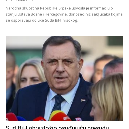
Narodna skupština Republike Srpske usvojila je informaciju o
stanju Ustava Bosne i Hercegovine, donoseći niz zaključaka kojima
se osporavaju odluke Suda BiH i visokog...
Sud BiH obrazložio osuđujuću presudu