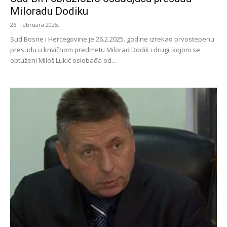
Miloradu Dodiku
26. Februara 2025.
Sud Bosne i Hercegovine je 26.2.2025. godine izrekao prvostepenu
presudu u krivičnom predmetu Milorad Dodik i drugi, kojom se
optuženi Miloš Lukić oslobađa od...