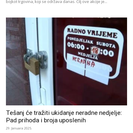
bojkot trgovina, koji se održava danas. Cilj ove akcije je...
Tešanj će tražiti ukidanje neradne nedjelje:
Pad prihoda i broja uposlenih
29. Januara 2025.