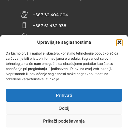
+387 32 404 004
+387 61 432 938
INFO@ZENIT.BA
Upravljajte saglasnostima
HUSEINA KULENOVIĆA BR. 2 (RK
ZENIČANKA, 3. SPRAT), 72000 ZENICA
Da bismo pružili najbolje iskustvo, koristimo tehnologije poput kolačića
za čuvanje i/ili pristup informacijama o uređaju. Saglasnost sa ovim
tehnologijama će nam omogućiti da obrađujemo podatke kao što su
ponašanje pri pregledanju ili jedinstveni ID-ovi na ovoj veb lokaciji.
Nepristanak ili povlačenje saglasnosti može negativno uticati na
određene karakteristike i funkcije.
Prihvati
Odbij
Prikaži podešavanja