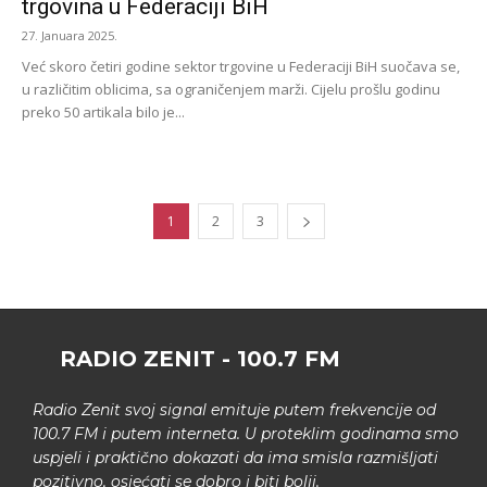
trgovina u Federaciji BiH
27. Januara 2025.
Već skoro četiri godine sektor trgovine u Federaciji BiH suočava se,
u različitim oblicima, sa ograničenjem marži. Cijelu prošlu godinu
preko 50 artikala bilo je...
1
2
3
RADIO ZENIT - 100.7 FM
Radio Zenit svoj signal emituje putem frekvencije od
100.7 FM i putem interneta. U proteklim godinama smo
uspjeli i praktično dokazati da ima smisla razmišljati
pozitivno, osjećati se dobro i biti bolji.