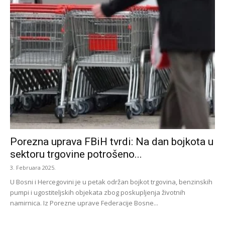
Porezna uprava FBiH tvrdi: Na dan bojkota u
sektoru trgovine potrošeno...
3. Februara 2025.
U Bosni i Hercegovini je u petak održan bojkot trgovina, benzinskih
pumpi i ugostiteljskih objekata zbog poskupljenja životnih
namirnica. Iz Porezne uprave Federacije Bosne...