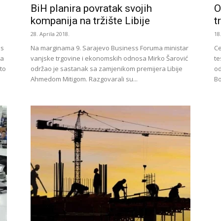
BiH planira povratak svojih
O
kompanija na tržište Libije
t
28. Aprila 2018.
18
es
Na marginama 9. Sarajevo Business Foruma ministar
Ce
ca
vanjske trgovine i ekonomskih odnosa Mirko Šarović
te
to
održao je sastanak sa zamjenikom premijera Libije
od
Ahmedom Mitigom. Razgovarali su...
Bo