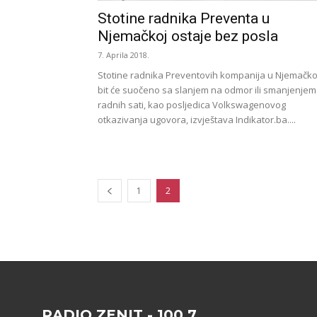
Stotine radnika Preventa u
Njemačkoj ostaje bez posla
7. Aprila 2018.
Stotine radnika Preventovih kompanija u Njemačko
bit će suočeno sa slanjem na odmor ili smanjenjem
radnih sati, kao posljedica Volkswagenovog
otkazivanja ugovora, izvještava Indikator.ba....
1
2
RADIO ZENIT - 100.7