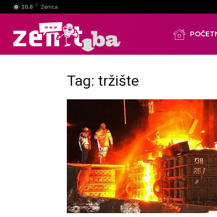
C
20.8
Zenica
POČET
Tag: tržište