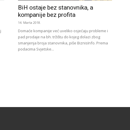
BiH ostaje bez stanovnika, a
kompanije bez profita
14. Marta 2018.
j
Domaće kompanije već uveliko osjećaju probleme i
pad prodaje na bh. tržištu do kojeg dolazi zbog
smanjenja broja stanovnika, piše BiznisInfo. Prema
podacima Svjetske...