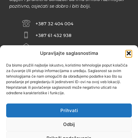
pozitivno, osjećati se dobro i biti bolji.
+387 32 404 004
+387 61 432 938
INFO@ZENIT.BA
Upravljajte saglasnostima
HUSEINA KULENOVIĆA BR. 2 (RK
ZENIČANKA, 3. SPRAT), 72000 ZENICA
Da bismo pružili najbolje iskustvo, koristimo tehnologije poput kolačića
za čuvanje i/ili pristup informacijama o uređaju. Saglasnost sa ovim
tehnologijama će nam omogućiti da obrađujemo podatke kao što su
ponašanje pri pregledanju ili jedinstveni ID-ovi na ovoj veb lokaciji.
Nepristanak ili povlačenje saglasnosti može negativno uticati na
određene karakteristike i funkcije.
Prihvati
Odbij