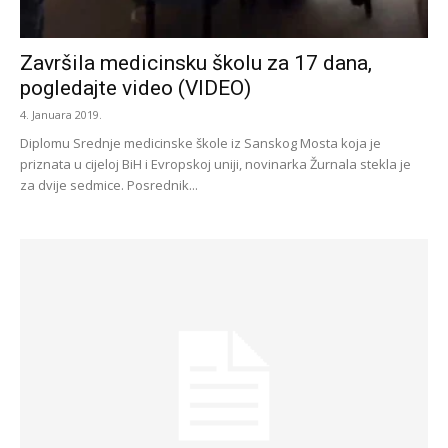
Završila medicinsku školu za 17 dana,
pogledajte video (VIDEO)
4. Januara 2019.
Diplomu Srednje medicinske škole iz Sanskog Mosta koja je
priznata u cijeloj BiH i Evropskoj uniji, novinarka Žurnala stekla je
za dvije sedmice. Posrednik...