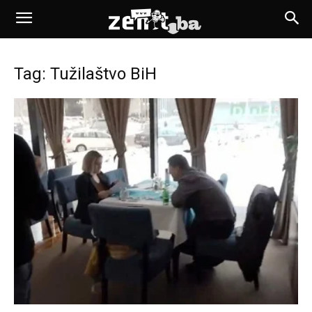
Tag: Tužilaštvo BiH