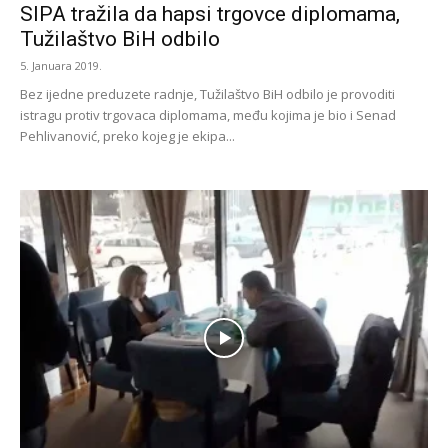
SIPA tražila da hapsi trgovce diplomama,
Tužilaštvo BiH odbilo
5. Januara 2019.
Bez ijedne preduzete radnje, Tužilaštvo BiH odbilo je provoditi
istragu protiv trgovaca diplomama, među kojima je bio i Senad
Pehlivanović, preko kojeg je ekipa...