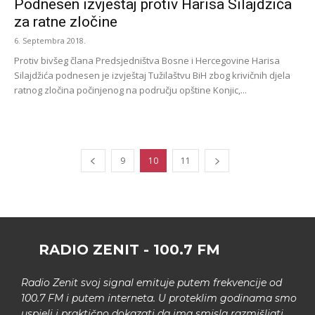
Podnesen izvještaj protiv Harisa Silajdžića
za ratne zločine
6. Septembra 2018.
Protiv bivšeg člana Predsjedništva Bosne i Hercegovine Harisa
Silajdžića podnesen je izvještaj Tužilaštvu BiH zbog krivičnih djela
ratnog zločina počinjenog na području opštine Konjic,...
9
10
11
RADIO ZENIT - 100.7 FM
Radio Zenit svoj signal emituje putem frekvencije od
100.7 FM i putem interneta. U proteklim godinama smo
uspjeli i praktično dokazati da ima smisla razmišljati