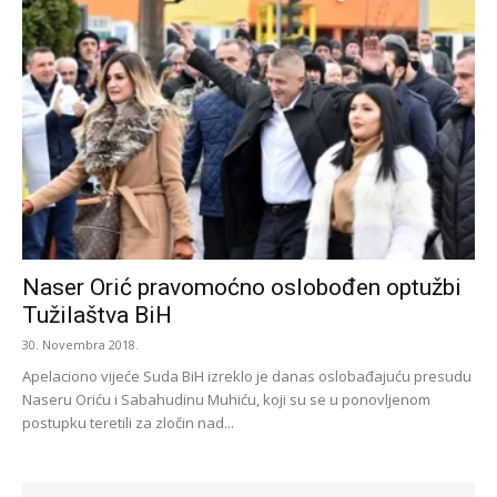
Naser Orić pravomoćno oslobođen optužbi
Tužilaštva BiH
30. Novembra 2018.
Apelaciono vijeće Suda BiH izreklo je danas oslobađajuću presudu
Naseru Oriću i Sabahudinu Muhiću, koji su se u ponovljenom
postupku teretili za zločin nad...