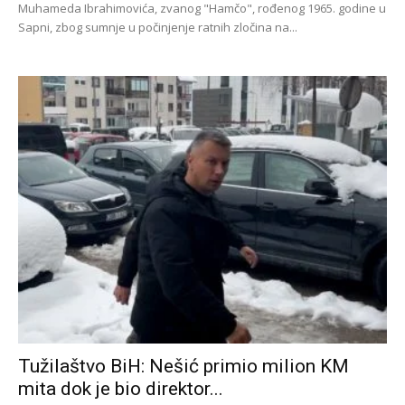
Muhameda Ibrahimovića, zvanog "Hamčo", rođenog 1965. godine u
Sapni, zbog sumnje u počinjenje ratnih zločina na...
Tužilaštvo BiH: Nešić primio milion KM
mita dok je bio direktor...