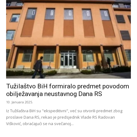
Tužilaštvo BiH formiralo predmet povodom
obilježavanja neustavnog Dana RS
10. Januara 2025.
Iz Tužilaštva BiH su "ekspeditivni", već su otvorili predmet zbog
proslave Dana RS, rekao je predsjednik Vlade RS Radovan
Višković, obraćajući se na svečanoj...