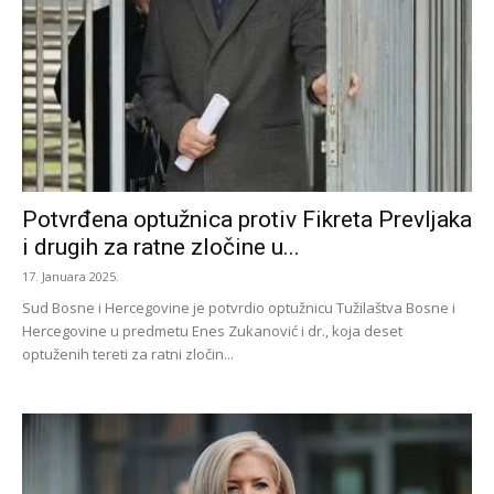
Potvrđena optužnica protiv Fikreta Prevljaka
i drugih za ratne zločine u...
17. Januara 2025.
Sud Bosne i Hercegovine je potvrdio optužnicu Tužilaštva Bosne i
Hercegovine u predmetu Enes Zukanović i dr., koja deset
optuženih tereti za ratni zločin...