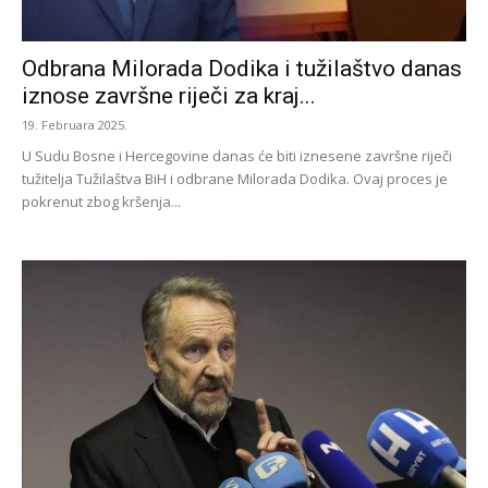
Odbrana Milorada Dodika i tužilaštvo danas
iznose završne riječi za kraj...
19. Februara 2025.
U Sudu Bosne i Hercegovine danas će biti iznesene završne riječi
tužitelja Tužilaštva BiH i odbrane Milorada Dodika. Ovaj proces je
pokrenut zbog kršenja...