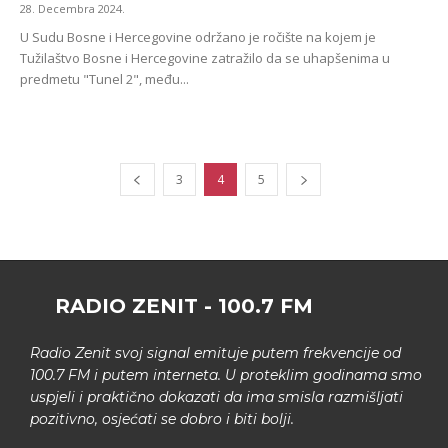
28. Decembra 2024.
U Sudu Bosne i Hercegovine održano je ročište na kojem je
Tužilaštvo Bosne i Hercegovine zatražilo da se uhapšenima u
predmetu "Tunel 2", među...
3
4
5
RADIO ZENIT - 100.7 FM
Radio Zenit svoj signal emituje putem frekvencije od
100.7 FM i putem interneta. U proteklim godinama smo
uspjeli i praktično dokazati da ima smisla razmišljati
pozitivno, osjećati se dobro i biti bolji.