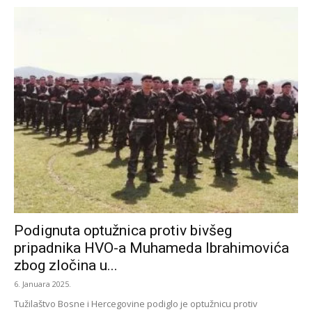
Podignuta optužnica protiv bivšeg
pripadnika HVO-a Muhameda Ibrahimovića
zbog zločina u...
6. Januara 2025.
Tužilaštvo Bosne i Hercegovine podiglo je optužnicu protiv