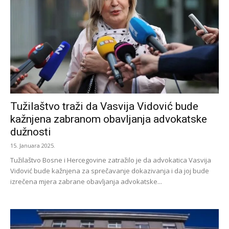
Tužilaštvo traži da Vasvija Vidović bude
kažnjena zabranom obavljanja advokatske
dužnosti
15. Januara 2025.
Tužilaštvo Bosne i Hercegovine zatražilo je da advokatica Vasvija
Vidović bude kažnjena za sprečavanje dokazivanja i da joj bude
izrečena mjera zabrane obavljanja advokatske...