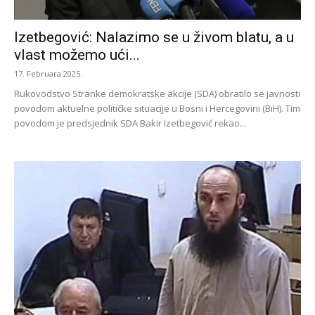
Izetbegović: Nalazimo se u živom blatu, a u
vlast možemo ući...
17. Februara 2025.
Rukovodstvo Stranke demokratske akcije (SDA) obratilo se javnosti
povodom aktuelne političke situacije u Bosni i Hercegovini (BiH). Tim
povodom je predsjednik SDA Bakir Izetbegović rekao...