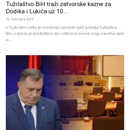
Tužilaštvo BiH traži zatvorske kazne za
Dodika i Lukića uz 10...
19. Februara 2025.
U Sudu BiH u toku je iznošenje završnih riječi tužitelja Tužilaštva
BiH, a danas je predviđeno da i odbrana iznese svoju završne riječi
u...