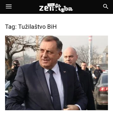
Tag: Tužilaštvo BiH