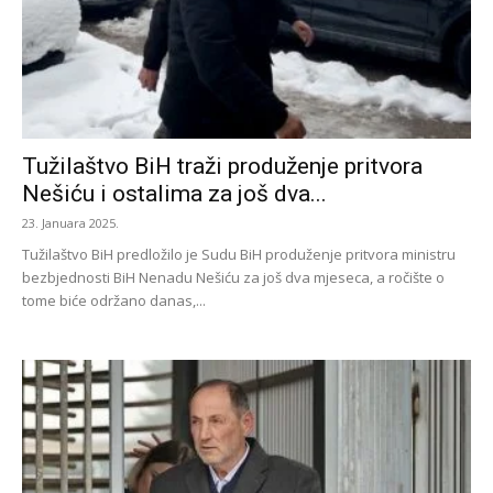
Tužilaštvo BiH traži produženje pritvora
Nešiću i ostalima za još dva...
23. Januara 2025.
Tužilaštvo BiH predložilo je Sudu BiH produženje pritvora ministru
bezbjednosti BiH Nenadu Nešiću za još dva mjeseca, a ročište o
tome biće održano danas,...