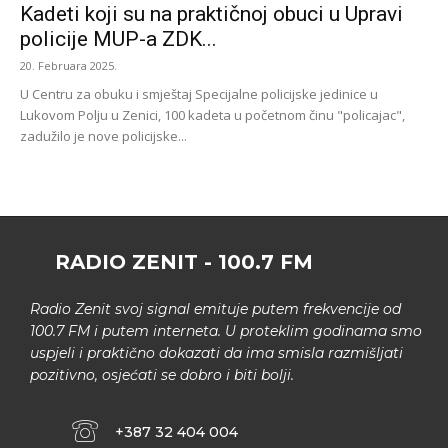
Kadeti koji su na praktičnoj obuci u Upravi
policije MUP-a ZDK...
20. Februara 2025.
U Centru za obuku i smještaj Specijalne policijske jedinice u
Lukovom Polju u Zenici, 100 kadeta u početnom činu "policajac",
zadužilo je nove policijske...
RADIO ZENIT - 100.7 FM
Radio Zenit svoj signal emituje putem frekvencije od
100.7 FM i putem interneta. U proteklim godinama smo
uspjeli i praktično dokazati da ima smisla razmišljati
pozitivno, osjećati se dobro i biti bolji.
+387 32 404 004