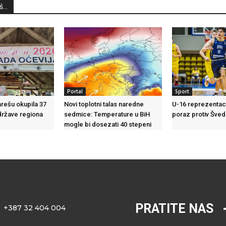
...
Portal
Sport
arešu okupila 37
Novi toplotni talas naredne
U-16 reprezentaci
 države regiona
sedmice: Temperature u BiH
poraz protiv Šve
mogle bi dosezati 40 stepeni
PRATITE NAS
+387 32 404 004