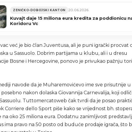
20.06.2026
ZENIČKO-DOBOJSKI KANTON
Kuvajt daje 15 miliona eura kredita za poddionicu n
Koridoru Vc
vac već je bio član Juventusa, ali je puni igrački procvat 
ka u Sassuolo. Dobrim partijama u klubu, ali i u dresu
cije Bosne i Hercegovine, ponovo je privukao pažnju tor
i mediji navode da je Muharemovićevo ime sve prisutnije 
 posebno nakon dolaska Giovannija Carnevalija, koji odli
u Sassuolu. Tuttomercatoweb čak tvrdi da je posao prakt
k Corriere dello Sport piše kako se vrijednost bh. stoper
 na oko 25 miliona eura. Dodatnu zanimljivost predstavlj
s ima pravo na 50 posto od buduće prodaje igrača, što 