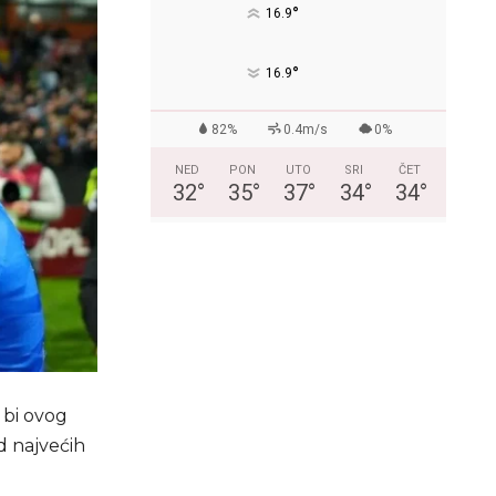
°
16.9
°
16.9
82%
0.4m/s
0%
NED
PON
UTO
SRI
ČET
32
°
35
°
37
°
34
°
34
°
bi ovog
od najvećih