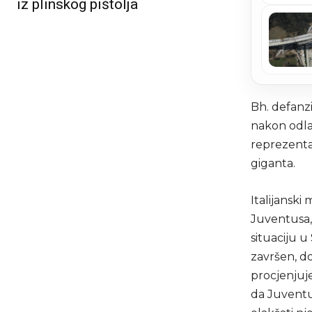
iz plinskog pištolja
Bh. defanzi
nakon odlas
reprezenta
giganta.
Italijansk
Juventusa,
situaciju 
završen, do
procjenjuje
da Juventu