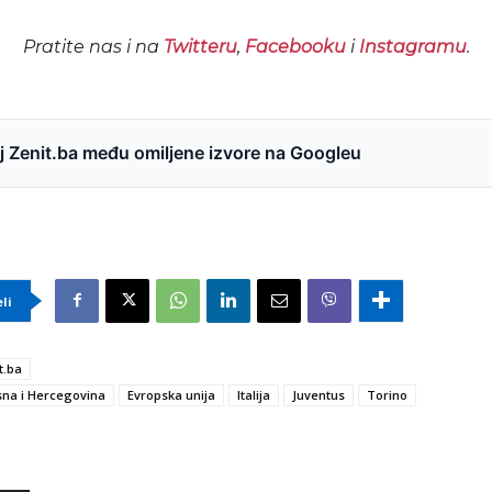
Pratite nas i na
Twitteru
,
Facebooku
i
Instagramu
.
 Zenit.ba među omiljene izvore na Googleu
eli
t.ba
na i Hercegovina
Evropska unija
Italija
Juventus
Torino