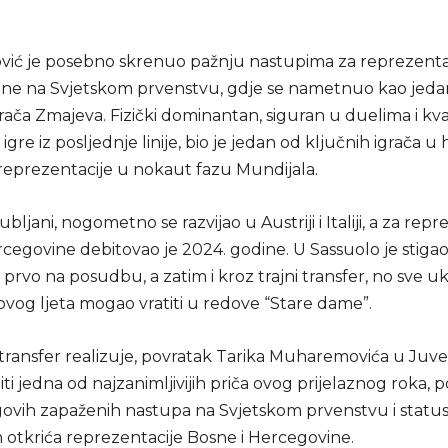
ć je posebno skrenuo pažnju nastupima za reprezenta
ine na Svjetskom prvenstvu, gdje se nametnuo kao jeda
grača Zmajeva. Fizički dominantan, siguran u duelima i kv
 igre iz posljednje linije, bio je jedan od ključnih igrača u
eprezentacije u nokaut fazu Mundijala.
bljani, nogometno se razvijao u Austriji i Italiji, a za rep
cegovine debitovao je 2024. godine. U Sassuolo je stigao
prvo na posudbu, a zatim i kroz trajni transfer, no sve u
 ovog ljeta mogao vratiti u redove “Stare dame”.
 transfer realizuje, povratak Tarika Muharemovića u Juv
ti jedna od najzanimljivijih priča ovog prijelaznog roka,
ovih zapaženih nastupa na Svjetskom prvenstvu i statu
h otkrića reprezentacije Bosne i Hercegovine.