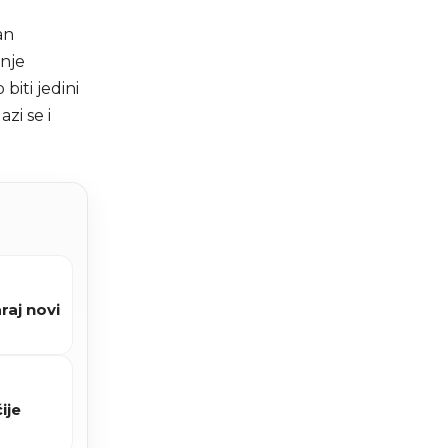
an
enje
biti jedini
zi se i
raj novi
ije