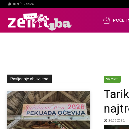
C
16.9
Zenica
POČET
Posljednje objavljeno
SPORT
Tari
najtr
26.06.2026. |