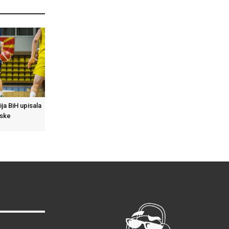
ja BiH upisala
dske