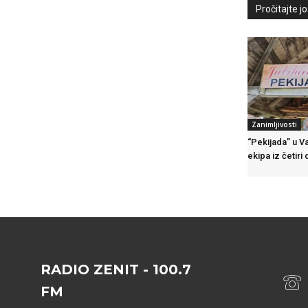
Pročitajte još
Zanimljivosti
“Pekijada” u V
ekipa iz četiri
RADIO ZENIT - 100.7
FM