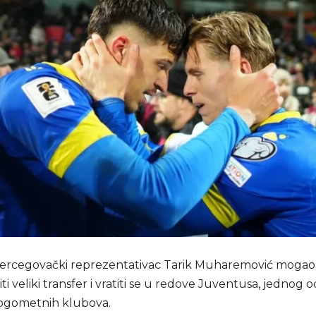
rcegovački reprezentativac Tarik Muharemović mogao 
riti veliki transfer i vratiti se u redove Juventusa, jednog 
nogometnih klubova.