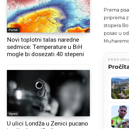
Prema pisa
priprema zn
stopera Bol
Portal
posao u odb
Novi toplotni talas naredne
Muharemov
sedmice: Temperature u BiH
mogle bi dosezati 40 stepeni
PREPOR
Pročita
Vijesti
U ulici Londža u Zenici pucano