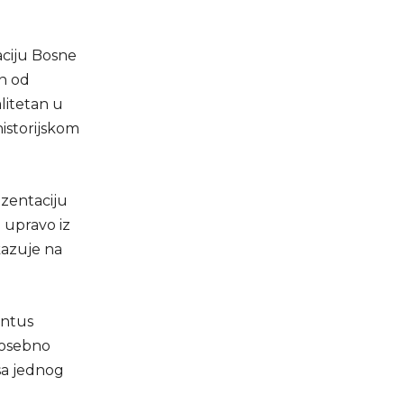
ciju Bosne
n od
alitetan u
 historijskom
rezentaciju
 upravo iz
kazuje na
entus
 posebno
sa jednog