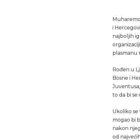
Muharemovi
i Hercegov
najboljih i
organizaciji
plasmanu r
Rođen u Lju
Bosne i Her
Juventusa, 
to da bi se
Ukoliko se
mogao bi bi
nakon njeg
od najveći