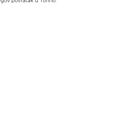
egov povratak u Torino.