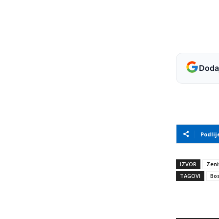
Dodaj
Podlij
IZVOR
Zeni
TAGOVI
Bos