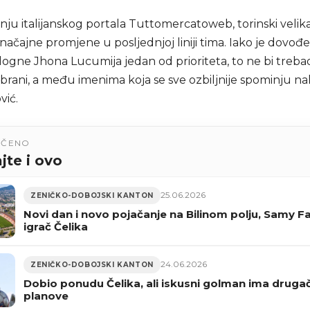
nju italijanskog portala Tuttomercatoweb, torinski velik
ačajne promjene u posljednjoj liniji tima. Iako je dovođ
ogne Jhona Lucumija jedan od prioriteta, to ne bi trebao 
rani, a među imenima koja se sve ozbiljnije spominju nala
ić.
UČENO
jte i ovo
25.06.2026
ZENIČKO-DOBOJSKI KANTON
Novi dan i novo pojačanje na Bilinom polju, Samy Fa
igrač Čelika
24.06.2026
ZENIČKO-DOBOJSKI KANTON
Dobio ponudu Čelika, ali iskusni golman ima drugač
planove