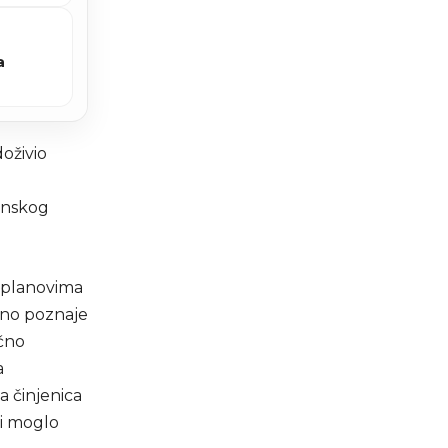
a
doživio
inskog
u planovima
čno poznaje
ično
a
a činjenica
bi moglo