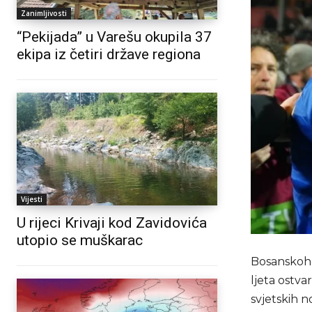
Zanimljivosti
“Pekijada” u Varešu okupila 37
ekipa iz četiri države regiona
Vijesti
U rijeci Krivaji kod Zavidovića
utopio se muškarac
Bosanskohe
ljeta ostva
svjetskih 