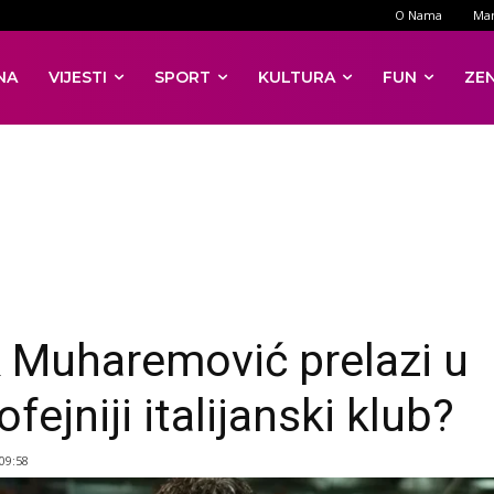
O Nama
Mar
NA
VIJESTI
SPORT
KULTURA
FUN
ZE
k Muharemović prelazi u
ofejniji italijanski klub?
 09:58