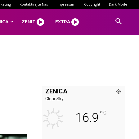
keting
Kontaktirajte Nas
Impressum
Copyright
Dark Mode
NICA
ZENIT
EXTRA
ZENICA
Clear Sky
°
C
16.9