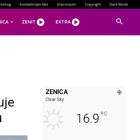
keting
Kontaktirajte Nas
Impressum
Copyright
Dark Mode
NICA
ZENIT
EXTRA
ZENICA
uje
Clear Sky
°
u
C
16.9