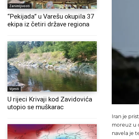
Zanimljivosti
“Pekijada” u Varešu okupila 37
ekipa iz četiri države regiona
Vijesti
U rijeci Krivaji kod Zavidovića
utopio se muškarac
Iran je pr
moreuz u o
navela je t