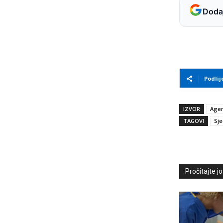
Dodaj
Podlij
IZVOR
Agen
TAGOVI
Sje
Pročitajte još