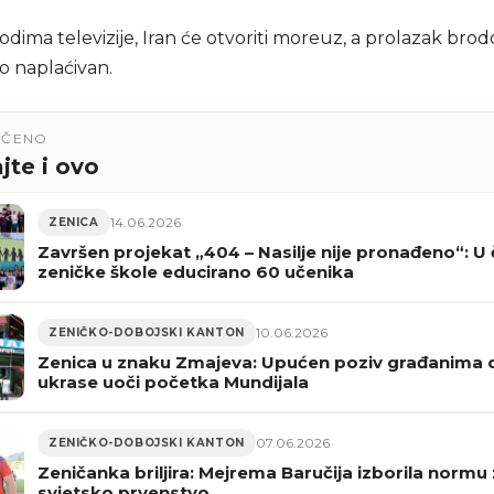
dima televizije, Iran će otvoriti moreuz, a prolazak bro
o naplaćivan.
UČENO
jte i ovo
14.06.2026
ZENICA
Završen projekat „404 – Nasilje nije pronađeno“: U č
zeničke škole educirano 60 učenika
10.06.2026
ZENIČKO-DOBOJSKI KANTON
Zenica u znaku Zmajeva: Upućen poziv građanima 
ukrase uoči početka Mundijala
07.06.2026
ZENIČKO-DOBOJSKI KANTON
Zeničanka briljira: Mejrema Baručija izborila normu
svjetsko prvenstvo