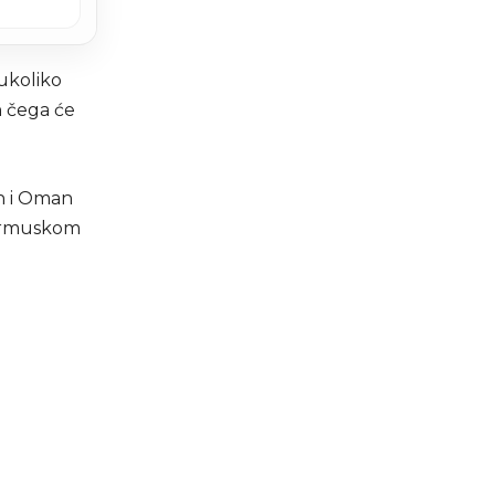
 ukoliko
 čega će
an i Oman
 Ormuskom