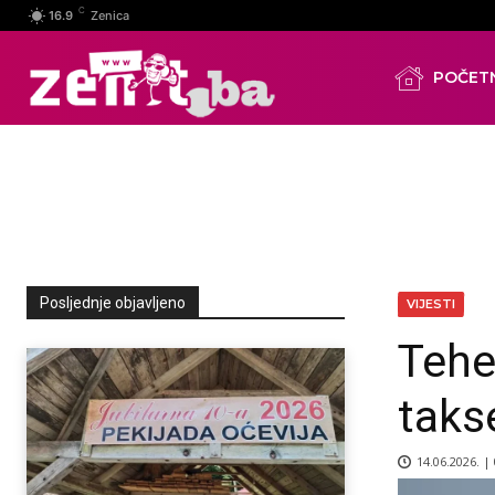
C
16.9
Zenica
POČET
Posljednje objavljeno
VIJESTI
Tehe
tak
14.06.2026. |