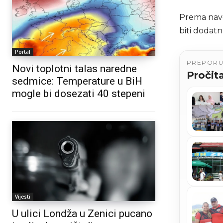
Prema navo
biti dodatn
Portal
PREPOR
Novi toplotni talas naredne
Pročita
sedmice: Temperature u BiH
mogle bi dosezati 40 stepeni
Vijesti
U ulici Londža u Zenici pucano