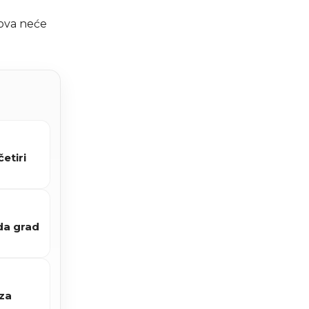
dova neće
etiri
da grad
 za