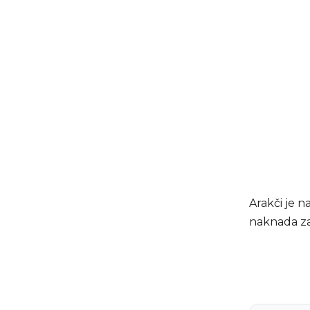
Arakči je na
naknada z