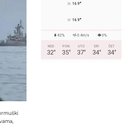
°
16.9
°
16.9
82%
0.4m/s
0%
NED
PON
UTO
SRI
ČET
32
°
35
°
37
°
34
°
34
°
Hormuški
avama,