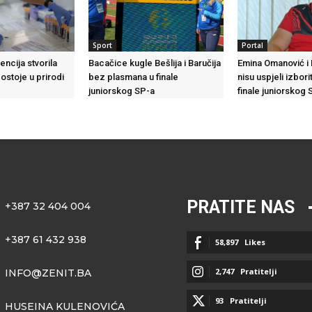
Sport
Portal
encija stvorila
Bacačice kugle Bešlija i Baručija
Emina Omanović i
postoje u prirodi
bez plasmana u finale
nisu uspjeli izbori
juniorskog SP-a
finale juniorskog 
PRATITE NAS
+387 32 404 004
+387 61 432 938
58,897
Likes
2,747
Pratitelji
INFO@ZENIT.BA
93
Pratitelji
HUSEINA KULENOVIĆA