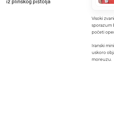
iz plinskog pištolja
Visoki zvan
sporazum b
početi oper
Iranski min
uskoro obj
moreuzu.