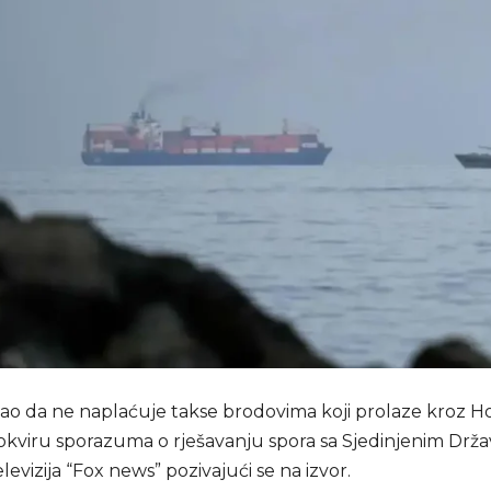
istao da ne naplaćuje takse brodovima koji prolaze kroz 
kviru sporazuma o rješavanju spora sa Sjedinjenim Drž
elevizija “Fox news” pozivajući se na izvor.