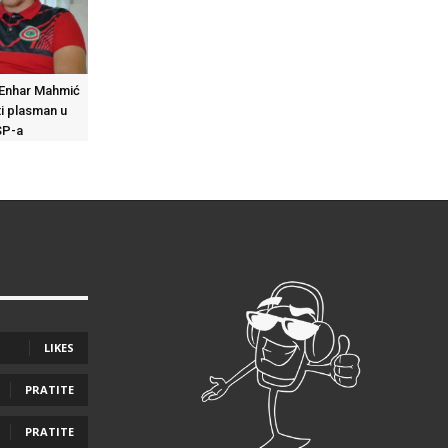
 Enhar Mahmić
ti plasman u
SP-a
LIKES
PRATITE
PRATITE