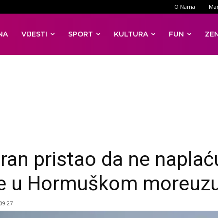
O Nama
Mar
NA
VIJESTI
SPORT
KULTURA
FUN
ZE
ran pristao da ne naplać
se u Hormuškom moreuz
 09:27