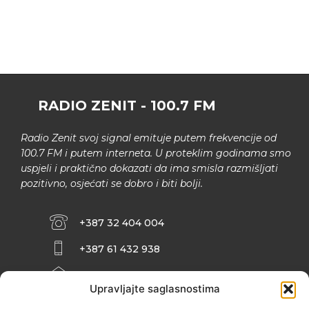
RADIO ZENIT - 100.7 FM
Radio Zenit svoj signal emituje putem frekvencije od
100.7 FM i putem interneta. U proteklim godinama smo
uspjeli i praktično dokazati da ima smisla razmišljati
pozitivno, osjećati se dobro i biti bolji.
+387 32 404 004
+387 61 432 938
INFO@ZENIT.BA
Upravljajte saglasnostima
HUSEINA KULENOVIĆA BR. 2 (RK