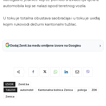
automobila koji se nalazi ispod teretnog vozila.
U toku je totalna obustava saobraćaja i u toku je uviđaj
kojim rukovodi dežurni kantonalni tužilac.
›
Dodaj Zenit.ba među omiljene izvore na Googleu
IZVOR
Zenit.ba
TAGOVI
automobil
Kantonalna bolnica Zenica
policija
ZDK
Zenica