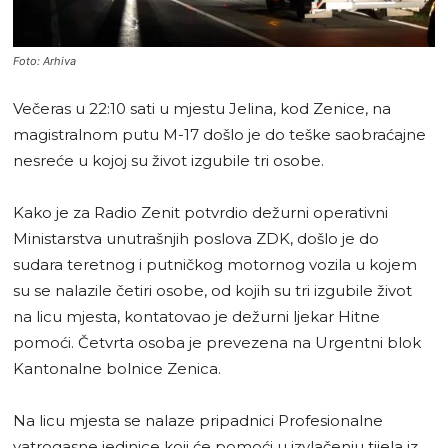
Foto: Arhiva
Večeras u 22:10 sati u mjestu Jelina, kod Zenice, na
magistralnom putu M-17 došlo je do teške saobraćajne
nesreće u kojoj su život izgubile tri osobe.
Kako je za Radio Zenit potvrdio dežurni operativni
Ministarstva unutrašnjih poslova ZDK, došlo je do
sudara teretnog i putničkog motornog vozila u kojem
su se nalazile četiri osobe, od kojih su tri izgubile život
na licu mjesta, kontatovao je dežurni ljekar Hitne
pomoći. Četvrta osoba je prevezena na Urgentni blok
Kantonalne bolnice Zenica.
Na licu mjesta se nalaze pripadnici Profesionalne
vatrogasne jedinice koji će pomoći u izvlačenju tijela iz