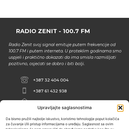
RADIO ZENIT - 100.7 FM
Radio Zenit svoj signal emituje putem frekvencije od
100.7 FM i putem interneta. U proteklim godinama smo
uspjeli i praktično dokazati da ima smisla razmišljati
pozitivno, osjećati se dobro i biti bolji.
+387 32 404 004
+387 61 432 938
INFO@ZENIT.BA
Upravljajte saglasnostima
HUSEINA KULENOVIĆA BR. 2 (RK
ZENIČANKA, 3. SPRAT), 72000 ZENICA
Da bismo pružili najbolje iskustvo, koristimo tehnologije poput kolačića
za čuvanje i/ili pristup informacijama o uređaju. Saglasnost sa ovim