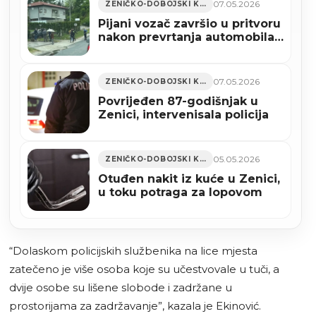
07.05.2026
ZENIČKO-DOBOJSKI KANTON
Pijani vozač završio u pritvoru
nakon prevrtanja automobila
u zeničkom naselju Brist
07.05.2026
ZENIČKO-DOBOJSKI KANTON
Povrijeđen 87-godišnjak u
Zenici, intervenisala policija
05.05.2026
ZENIČKO-DOBOJSKI KANTON
Otuđen nakit iz kuće u Zenici,
u toku potraga za lopovom
“Dolaskom policijskih službenika na lice mjesta
zatečeno je više osoba koje su učestvovale u tuči, a
dvije osobe su lišene slobode i zadržane u
prostorijama za zadržavanje”, kazala je Ekinović.