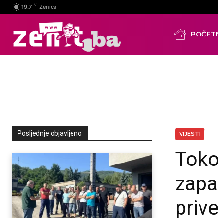
C
19.7
Zenica
POČET
Posljednje objavljeno
VIJESTI
Toko
zapa
priv