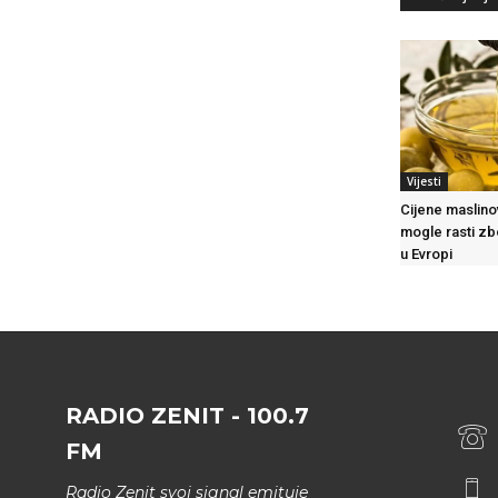
Vijesti
Cijene maslino
mogle rasti zb
u Evropi
RADIO ZENIT - 100.7
FM
Radio Zenit svoj signal emituje