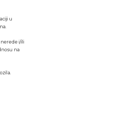
ciji u
na.
erede i/ili
odnosu na
zila.