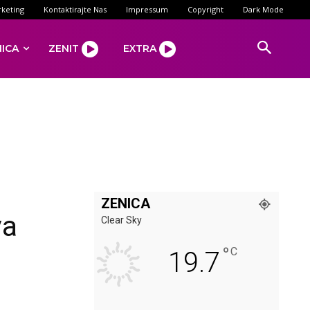
keting
Kontaktirajte Nas
Impressum
Copyright
Dark Mode
NICA
ZENIT
EXTRA
ZENICA
va
Clear Sky
°
C
19.7