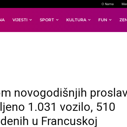
O Nama
Mar
NA
VIJESTI
SPORT
KULTURA
FUN
ZE
m novogodišnjih prosla
ljeno 1.031 vozilo, 510
edenih u Francuskoj