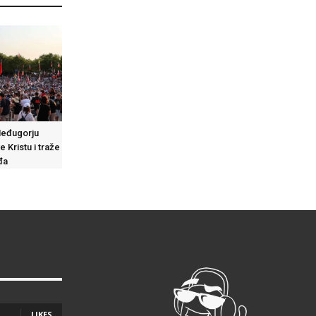
Međugorju
e Kristu i traže
đa
LIKES