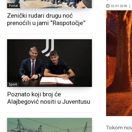
02.01.2018. |
Portal
Zenički rudari drugu noć
prenoćili u jami “Raspotočje”
Sport
Poznato koji broj će
Alajbegović nositi u Juventusu
Tokom novog