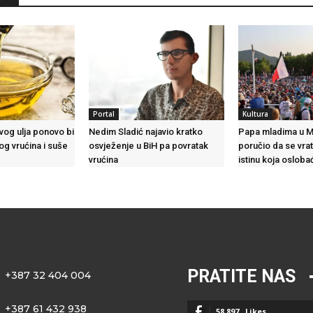
Portal
Kultura
vog ulja ponovo bi
Nedim Sladić najavio kratko
Papa mladima u 
og vrućina i suše
osvježenje u BiH pa povratak
poručio da se vrat
vrućina
istinu koja osloba
PRATITE NAS
+387 32 404 004
+387 61 432 938
58,897
Likes