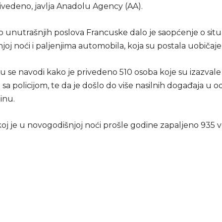
ivedeno, javlja Anadolu Agency (AA).
o unutrašnjih poslova Francuske dalo je saopćenje o situa
oj noći i paljenjima automobila, koja su postala uobičaje
 se navodi kako je privedeno 510 osoba koje su izazvale n
 sa policijom, te da je došlo do više nasilnih događaja u 
inu.
j je u novogodišnjoj noći prošle godine zapaljeno 935 vo