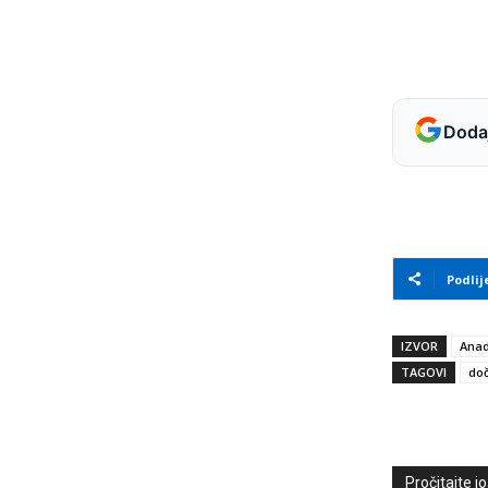
Dodaj
Podlij
IZVOR
Anad
TAGOVI
do
Pročitajte još