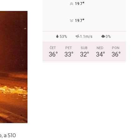
°
19.7
°
19.7
53%
1.1m/s
0%
ČET
PET
SUB
NED
PON
36
°
33
°
32
°
34
°
36
°
, a 510