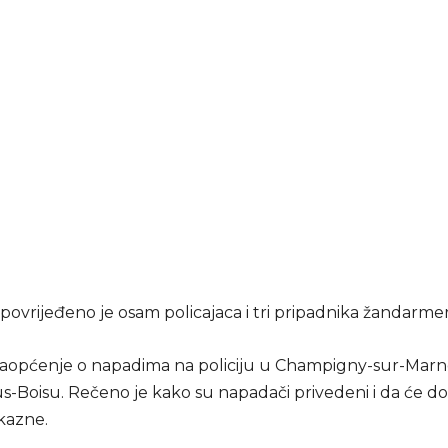
povrijeđeno je osam policajaca i tri pripadnika žandarmeri
i saopćenje o napadima na policiju u Champigny-sur-Marn
-Boisu. Rečeno je kako su napadači privedeni i da će dob
 kazne.