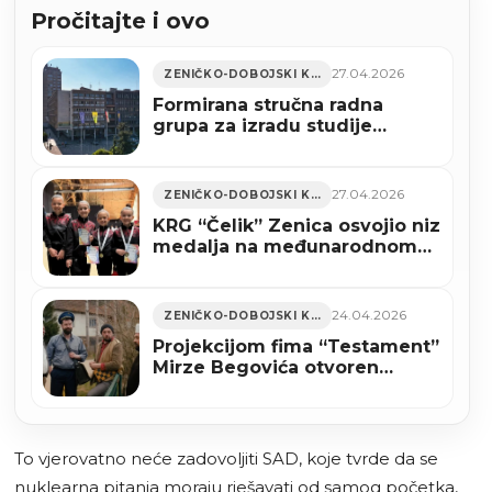
Pročitajte i ovo
27.04.2026
ZENIČKO-DOBOJSKI KANTON
Formirana stručna radna
grupa za izradu studije
daljinskog grijanja u Zenici
27.04.2026
ZENIČKO-DOBOJSKI KANTON
KRG “Čelik” Zenica osvojio niz
medalja na međunarodnom
takmičenju (FOTO)
24.04.2026
ZENIČKO-DOBOJSKI KANTON
Projekcijom fima “Testament”
Mirze Begovića otvoren
ovogodišnji BHFF u New
Yorku
To vjerovatno neće zadovoljiti SAD, koje tvrde da se
nuklearna pitanja moraju rješavati od samog početka,