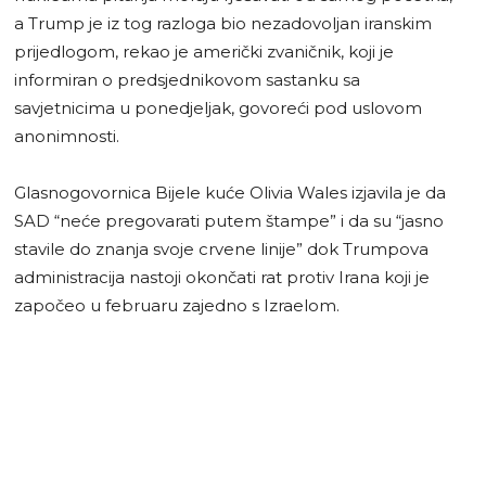
a Trump je iz tog razloga bio nezadovoljan iranskim
prijedlogom, rekao je američki zvaničnik, koji je
informiran o predsjednikovom sastanku sa
savjetnicima u ponedjeljak, govoreći pod uslovom
anonimnosti.
Glasnogovornica Bijele kuće Olivia Wales izjavila je da
SAD “neće pregovarati putem štampe” i da su “jasno
stavile do znanja svoje crvene linije” dok Trumpova
administracija nastoji okončati rat protiv Irana koji je
započeo u februaru zajedno s Izraelom.