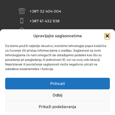
+387 32 404 004
+387 61 432 938
INFO@ZENIT.BA
Upravljajte saglasnostima
HUSEINA KULENOVIĆA BR. 2 (RK
ZENIČANKA, 3. SPRAT), 72000 ZENICA
Da bismo pružili najbolje iskustvo, koristimo tehnologije poput kolačića
za čuvanje i/ili pristup informacijama o uređaju. Saglasnost sa ovim
tehnologijama će nam omogućiti da obrađujemo podatke kao što su
ponašanje pri pregledanju ili jedinstveni ID-ovi na ovoj veb lokaciji.
Nepristanak ili povlačenje saglasnosti može negativno uticati na
određene karakteristike i funkcije.
Prihvati
Odbij
Prikaži podešavanja