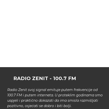
RADIO ZENIT - 100.7 FM
Radio Zenit svoj signal emituje putem frekvencije od
100.7 FM i putem interneta. U proteklim godinama smo
uspjeli i praktično dokazati da ima smisla razmišljati
pozitivno, osjećati se dobro i biti bolji.