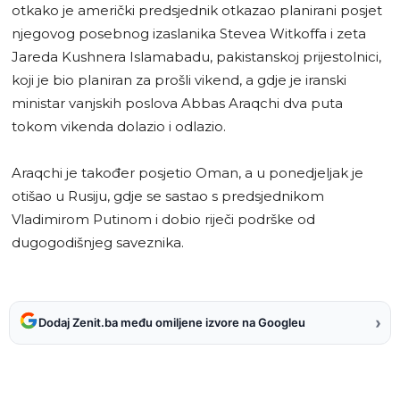
otkako je američki predsjednik otkazao planirani posjet
njegovog posebnog izaslanika Stevea Witkoffa i zeta
Jareda Kushnera Islamabadu, pakistanskoj prijestolnici,
koji je bio planiran za prošli vikend, a gdje je iranski
ministar vanjskih poslova Abbas Araqchi dva puta
tokom vikenda dolazio i odlazio.
Araqchi je također posjetio Oman, a u ponedjeljak je
otišao u Rusiju, gdje se sastao s predsjednikom
Vladimirom Putinom i dobio riječi podrške od
dugogodišnjeg saveznika.
›
Dodaj Zenit.ba među omiljene izvore na Googleu