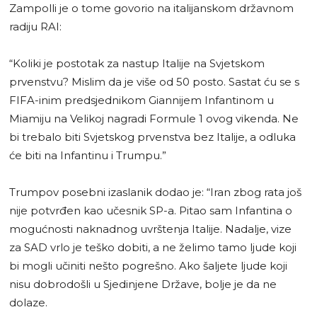
Zampolli je o tome govorio na italijanskom državnom
radiju RAI:
“Koliki je postotak za nastup Italije na Svjetskom
prvenstvu? Mislim da je više od 50 posto. Sastat ću se s
FIFA-inim predsjednikom Giannijem Infantinom u
Miamiju na Velikoj nagradi Formule 1 ovog vikenda. Ne
bi trebalo biti Svjetskog prvenstva bez Italije, a odluka
će biti na Infantinu i Trumpu.”
Trumpov posebni izaslanik dodao je: “Iran zbog rata još
nije potvrđen kao učesnik SP-a. Pitao sam Infantina o
mogućnosti naknadnog uvrštenja Italije. Nadalje, vize
za SAD vrlo je teško dobiti, a ne želimo tamo ljude koji
bi mogli učiniti nešto pogrešno. Ako šaljete ljude koji
nisu dobrodošli u Sjedinjene Države, bolje je da ne
dolaze.