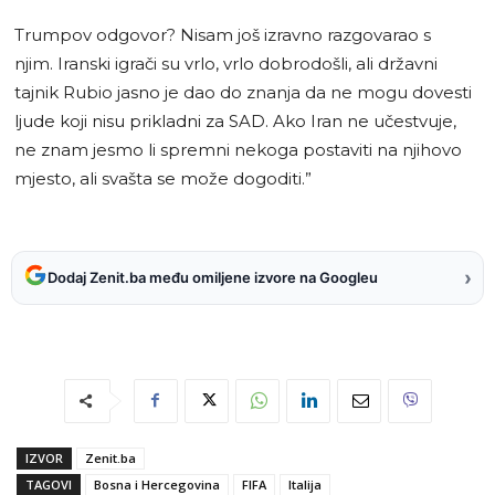
Trumpov odgovor? Nisam još izravno razgovarao s
njim. Iranski igrači su vrlo, vrlo dobrodošli, ali državni
tajnik Rubio jasno je dao do znanja da ne mogu dovesti
ljude koji nisu prikladni za SAD. Ako Iran ne učestvuje,
ne znam jesmo li spremni nekoga postaviti na njihovo
mjesto, ali svašta se može dogoditi.”
›
Dodaj Zenit.ba među omiljene izvore na Googleu
IZVOR
Zenit.ba
TAGOVI
Bosna i Hercegovina
FIFA
Italija