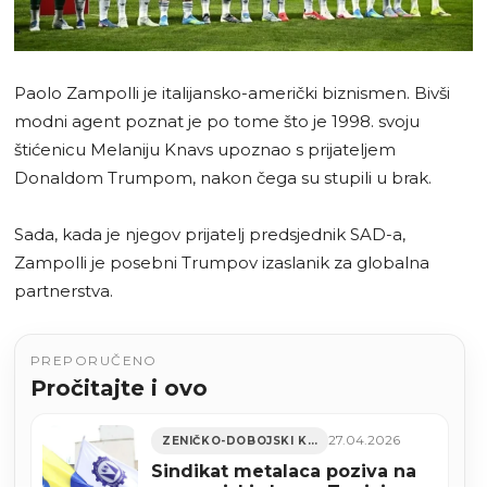
Paolo Zampolli je italijansko-američki biznismen. Bivši
modni agent poznat je po tome što je 1998. svoju
štićenicu Melaniju Knavs upoznao s prijateljem
Donaldom Trumpom, nakon čega su stupili u brak.
Sada, kada je njegov prijatelj predsjednik SAD-a,
Zampolli je posebni Trumpov izaslanik za globalna
partnerstva.
PREPORUČENO
Pročitajte i ovo
27.04.2026
ZENIČKO-DOBOJSKI KANTON
Sindikat metalaca poziva na