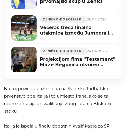
prvomajski skup u Zenici
26.04.2026
ZENIČKO-DOBOJSKI KANTON
Večeras treća finalna
utakmica između Jumpera i
Orlova
24.04.2026
ZENIČKO-DOBOJSKI KANTON
Projekcijom fima “Testament”
Mirze Begovića otvoren
ovogodišnji BHFF u New
Yorku
Na toj poziciji zalaže se da na Svjetsko fudbalsko
prvenstvo ode Italija i to umjesto Irana, ako se ta
reprezentacija diskvalifikuje zbog rata na Bliskom
istoku.
Italija je ispala u finalu dodatnih kvalifikacija za SP