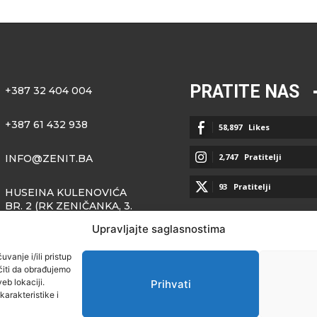
PRATITE NAS
+387 32 404 004
+387 61 432 938
58,897
Likes
2,747
Pratitelji
INFO@ZENIT.BA
93
Pratitelji
HUSEINA KULENOVIĆA
BR. 2 (RK ZENIČANKA, 3.
SPRAT), 72000 ZENICA
Upravljajte saglasnostima
vanje i/ili pristup
iti da obrađujemo
eb lokaciji.
Prihvati
arakteristike i