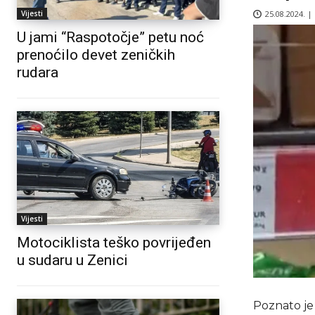
25.08.2024. |
Vijesti
U jami “Raspotočje” petu noć
prenoćilo devet zeničkih
rudara
Vijesti
Motociklista teško povrijeđen
u sudaru u Zenici
Poznato je 