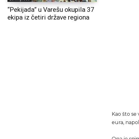
“Pekijada” u Varešu okupila 37
ekipa iz četiri države regiona
Kao što se 
eura, napol
Ona je snim