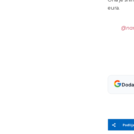
eura.
@nam
Dodaj
Podlij