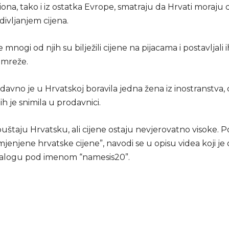
iona, tako i iz ostatka Evrope, smatraju da Hrvati moraju 
 divljanjem cijena.
mnogi od njih su bilježili cijene na pijacama i postavljali 
 mreže.
avno je u Hrvatskoj boravila jedna žena iz inostranstva, c
ih je snimila u prodavnici.
puštaju Hrvatsku, ali cijene ostaju nevjerovatno visoke. 
enjene hrvatske cijene”, navodi se u opisu videa koji je 
nalogu pod imenom “namesis20”.