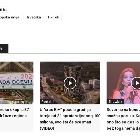
ti.ba
opska unija
Hrvatska
TikTok
...
Portal
Showbiz
arešu okupila 37
U “srcu BiH” počela gradnja
Severina na konce
 države regiona
tornja od 31 sprata vrijednog 100
snažnu poruku: K
miliona, evo šta će sve imati
ono što se desilo 
(VIDEO)
bez toga nema da