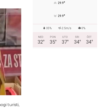
°
29.9
°
29.9
35%
2.5m/s
0%
NED
PON
UTO
SRI
ČET
32
°
35
°
37
°
34
°
34
°
gi turisti,