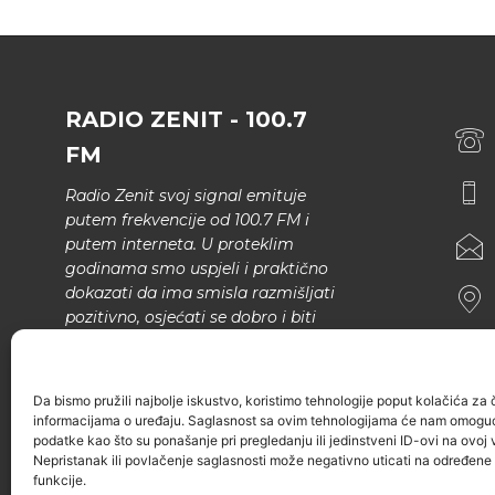
RADIO ZENIT - 100.7
FM
Radio Zenit svoj signal emituje
putem frekvencije od 100.7 FM i
putem interneta. U proteklim
godinama smo uspjeli i praktično
dokazati da ima smisla razmišljati
pozitivno, osjećati se dobro i biti
bolji.
U našem programu nema šunda,
Da bismo pružili najbolje iskustvo, koristimo tehnologije poput kolačića za ču
narodne muzike..
informacijama o uređaju. Saglasnost sa ovim tehnologijama će nam omoguć
podatke kao što su ponašanje pri pregledanju ili jedinstveni ID-ovi na ovoj v
Nepristanak ili povlačenje saglasnosti može negativno uticati na određene k
funkcije.