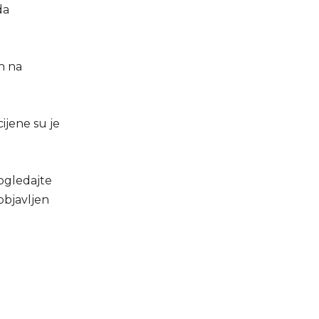
da
ih na
ijene su je
Pogledajte
objavljen