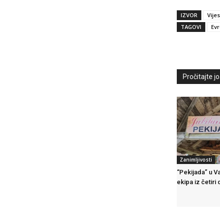
IZVOR
Vijes
TAGOVI
Evr
Pročitajte još
Zanimljivosti
“Pekijada” u V
ekipa iz četiri