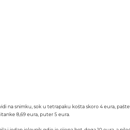
vidi na snimku, sok u tetrapaku košta skoro 4 eura, pašte
itanke 8,69 eura, puter 5 eura.
ila i jedan jelovnik gdje je cijena hot-doga 10 eura, a pileć