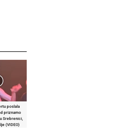
rtu poslala
ad priznamo
u Srebrenici,
lje (VIDEO)