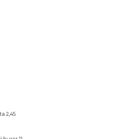
ta 2,45
i burer 11