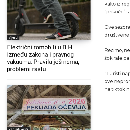
kako iz reg
“prikoče” s
Ove sezone 
društvene
Vijesti
Električni romobili u BiH
Recimo, ned
između zakona i pravnog
šokirale pa 
vakuuma: Pravila još nema,
problemi rastu
“Turisti na
ove nepromj
na tiktok 
Zanimljivosti