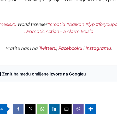
esis20
World traveler
#croatia
#balkan
#fyp
#foryoup
Dramatic Action – 5 Alarm Music
Pratite nas i na
Twitteru
,
Facebooku
i
Instagramu
.
 Zenit.ba među omiljene izvore na Googleu
eli