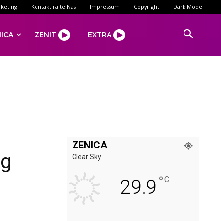
keting
Kontaktirajte Nas
Impressum
Copyright
Dark Mode
NICA
ZENIT
EXTRA
ZENICA
og
Clear Sky
°
C
29.9