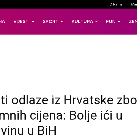
O Nama
Mar
NA
VIJESTI
SPORT
KULTURA
FUN
ZE
sti odlaze iz Hrvatske zb
nih cijena: Bolje ići u
vinu u BiH