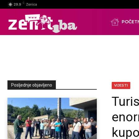
C
29.9
Zenica
POČET
Posljednje objavljeno
VIJESTI
Turi
enorm
kupo