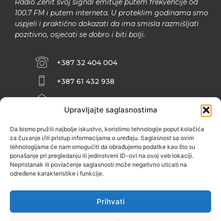
Radio Zenit svoj signal emituje putem frekvencije od
100.7 FM i putem interneta. U proteklim godinama smo
uspjeli i praktično dokazati da ima smisla razmišljati
pozitivno, osjećati se dobro i biti bolji.
+387 32 404 004
+387 61 432 938
INFO@ZENIT.BA
Upravljajte saglasnostima
HUSEINA KULENOVIĆA BR. 2 (RK
ZENIČANKA, 3. SPRAT), 72000 ZENICA
Da bismo pružili najbolje iskustvo, koristimo tehnologije poput kolačića
za čuvanje i/ili pristup informacijama o uređaju. Saglasnost sa ovim
tehnologijama će nam omogućiti da obrađujemo podatke kao što su
ponašanje pri pregledanju ili jedinstveni ID-ovi na ovoj veb lokaciji.
Nepristanak ili povlačenje saglasnosti može negativno uticati na
određene karakteristike i funkcije.
Prihvati