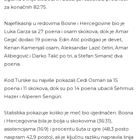
za konačnih 82:75.
Najefikasniji u redovima Bosne i Hercegovine bio je
Luka Garza sa 27 poena i osam skokova, dok je Amar
Gegić dodao 19 poena. Edin Atić postigao je devet,
Kenan Kamenjaš osam, Aleksandar Lazić četiri, Amar
Alibegović i Darko Talić po tri, a Stefan Simanić dva
poena.
Kod Turske su najviše pokazali Cedi Osman sa 15
poena i 11 skokova, dok su po 14 poena ubacili Šehmus
Hazer i Alperen Šengün.
Statistika pokazuje koliko je meč bio izjednačen. Bosna
i Hercegovina bila je bolja u skokovima (36:31),
asistencijama (16:9) i procentu šuta iz igre (48,3 posto
naspram 42,9 posto), ali je ključnu razliku napravila linija