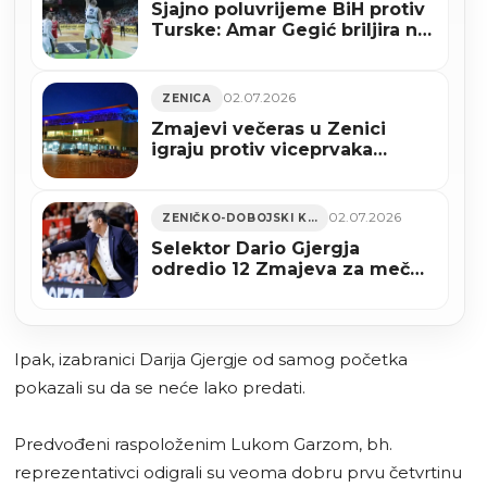
Sjajno poluvrijeme BiH protiv
Turske: Amar Gegić briljira na
terenu
02.07.2026
ZENICA
Zmajevi večeras u Zenici
igraju protiv viceprvaka
Evrope
02.07.2026
ZENIČKO-DOBOJSKI KANTON
Selektor Dario Gjergja
odredio 12 Zmajeva za meč
protiv Turske
Ipak, izabranici Darija Gjergje od samog početka
pokazali su da se neće lako predati.
Predvođeni raspoloženim Lukom Garzom, bh.
reprezentativci odigrali su veoma dobru prvu četvrtinu