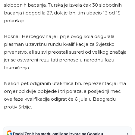
slobodnih bacanja. Turska je izvela čak 30 slobodnih
bacanja i pogodila 27, dok je bh. tim ubacio 13 od 15
pokušaja.
Bosna i Hercegovina je i prije ovog kola osigurala
plasman u završnu rundu kvalifikacija za Svjetsko
prvenstvo, ali su svi preostali susreti od velikog značaja
jer se ostvareni rezultati prenose u narednu fazu
takmičenja.
Nakon pet odigranih utakmica bh. reprezentacija ima
omjer od dvije pobjede i tri poraza, a posljednji meč
ove faze kvalifikacija odigrat će 6. jula u Beogradu
protiv Srbije.
›
Dodaj Zenit.ba među omiljene izvore na Googleu