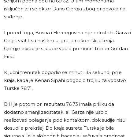
serijom poena odu na 69:62. U tim momentima
isključen je i selektor Dario Gjergja zbog prigovora na
suđenje.
I pored toga, Bosna i Hercegovina nije odustala. Garza i
Gegić vratili su naš tim u igru, a nakon isključenja
Gjergje ekipu je s klupe vodio pomoćni trener Gordan
Firić.
Ključni trenutak dogodio se minut i 35 sekundi prije
kraja, kada je Kenan Sipahi pogodio trojku za vodstvo
Turske 76:71.
BiH je potom pri rezultatu 76:73 imala priliku da
dodatno smanji zaostatak, ali Garza nije uspio
realizovati polaganje pod kontaktom, dok sudije nisu
dosudile prekršaj. Do kraja susreta Turska je bila
sigurna s linije slobodnih bacanja i sačuvala prednost