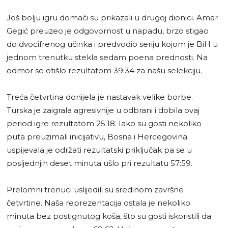
Još bolju igru domaći su prikazali u drugoj dionici. Amar
Gegić preuzeo je odgovornost u napadu, brzo stigao
do dvocifrenog učinka i predvodio seriju kojom je BiH u
jednom trenutku stekla sedam poena prednosti. Na
odmor se otišlo rezultatom 39:34 za našu selekciju.
Treća četvrtina donijela je nastavak velike borbe.
Turska je zaigrala agresivnije u odbrani i dobila ovaj
period igre rezultatom 25:18. Iako su gosti nekoliko
puta preuzimali inicijativu, Bosna i Hercegovina
uspijevala je održati rezultatski priključak pa se u
posljednjih deset minuta ušlo pri rezultatu 57:59.
Prelomni trenuci uslijedili su sredinom završne
četvrtine. Naša reprezentacija ostala je nekoliko
minuta bez postignutog koša, što su gosti iskoristili da