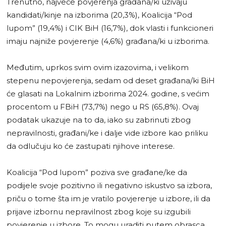
Trenutno, najveće povjerenja građana/ki uživaju
kandidati/kinje na izborima (20,3%), Koalicija “Pod
lupom” (19,4%) i CIK BiH (16,7%), dok vlasti i funkcioneri
imaju najniže povjerenje (4,6%) građana/ki u izborima.
Međutim, uprkos svim ovim izazovima, i velikom
stepenu nepovjerenja, sedam od deset građana/ki BiH
će glasati na Lokalnim izborima 2024. godine, s većim
procentom u FBiH (73,7%) nego u RS (65,8%). Ovaj
podatak ukazuje na to da, iako su zabrinuti zbog
nepravilnosti, građani/ke i dalje vide izbore kao priliku
da odlučuju ko će zastupati njihove interese.
Koalicija “Pod lupom” poziva sve građane/ke da
podijele svoje pozitivno ili negativno iskustvo sa izbora,
priču o tome šta im je vratilo povjerenje u izbore, ili da
prijave izbornu nepravilnost zbog koje su izgubili
povjerenje u izbore. To mogu uraditi putem obrasca