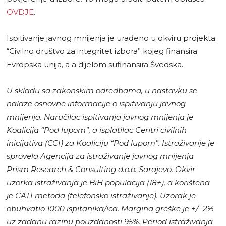
OVDJE
.
Ispitivanje javnog mnijenja je urađeno u okviru projekta
“Civilno društvo za integritet izbora” kojeg finansira
Evropska unija, a a dijelom sufinansira Švedska.
U skladu sa zakonskim odredbama, u nastavku se
nalaze osnovne informacije o ispitivanju javnog
mnijenja. Naručilac ispitivanja javnog mnijenja je
Koalicija “Pod lupom”, a isplatilac Centri civilnih
inicijativa (CCI) za Koaliciju “Pod lupom”. Istraživanje je
sprovela Agencija za istraživanje javnog mnijenja
Prism Research & Consulting d.o.o. Sarajevo. Okvir
uzorka istraživanja je BiH populacija (18+), a korištena
je CATI metoda (telefonsko istraživanje). Uzorak je
obuhvatio 1000 ispitanika/ica. Margina greške je +/- 2%
uz zadanu razinu pouzdanosti 95%. Period istraživanja