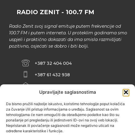
RADIO ZENIT - 100.7 FM
Radio Zenit svoj signal emituje putem frekvencije od
100.7 FM i putem interneta. U proteklim godinama smo
uspjeli i praktično dokazati da ima smisla razmišljati
pozitivno, osjećati se dobro i biti bolji.
+387 32 404 004
+387 61 432 938
INFO@ZENIT.BA
Upravljajte saglasnostima
HUSEINA KULENOVIĆA BR. 2 (RK
ZENIČANKA, 3. SPRAT), 72000 ZENICA
Da bismo pružili najbolje iskustvo, koristimo tehnologije poput kolačića
za čuvanje i/ili pristup informacijama o uređaju. Saglasnost sa ovim
tehnologijama će nam omogućiti da obrađujemo podatke kao što su
ponašanje pri pregledanju ili jedinstveni ID-ovi na ovoj veb lokaciji.
Nepristanak ili povlačenje saglasnosti može negativno uticati na
određene karakteristike i funkcije.