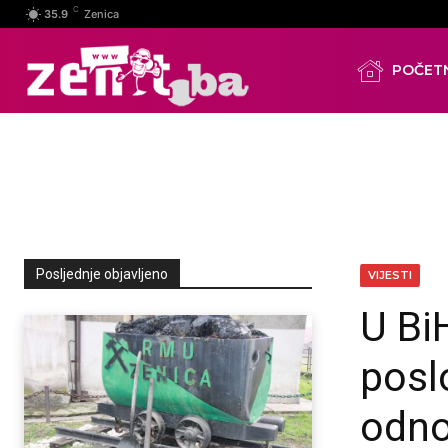
C
35.9
Zenica
POČET
Posljednje objavljeno
VIJESTI
U Bi
posl
odno