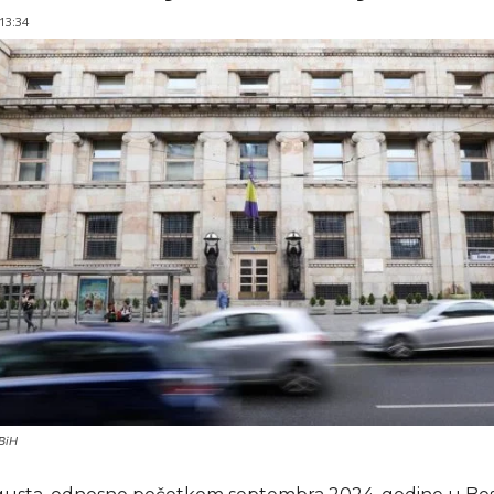
 13:34
BiH