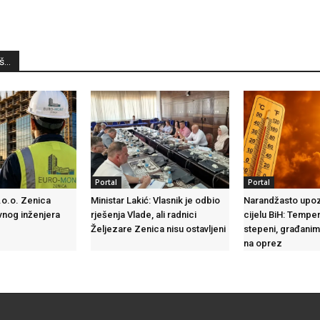
...
Portal
Portal
o.o. Zenica
Ministar Lakić: Vlasnik je odbio
Narandžasto upo
vnog inženjera
rješenja Vlade, ali radnici
cijelu BiH: Tempe
Željezare Zenica nisu ostavljeni
stepeni, građani
na oprez