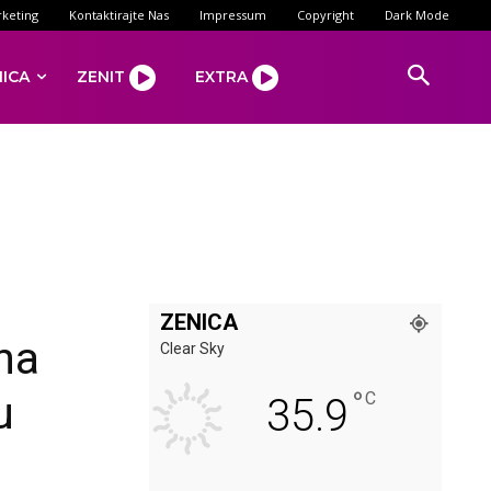
keting
Kontaktirajte Nas
Impressum
Copyright
Dark Mode
NICA
ZENIT
EXTRA
ZENICA
na
Clear Sky
°
u
C
35.9