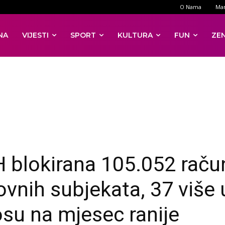
O Nama
Mar
NA
VIJESTI
SPORT
KULTURA
FUN
ZE
H blokirana 105.052 raču
ovnih subjekata, 37 više 
su na mjesec ranije