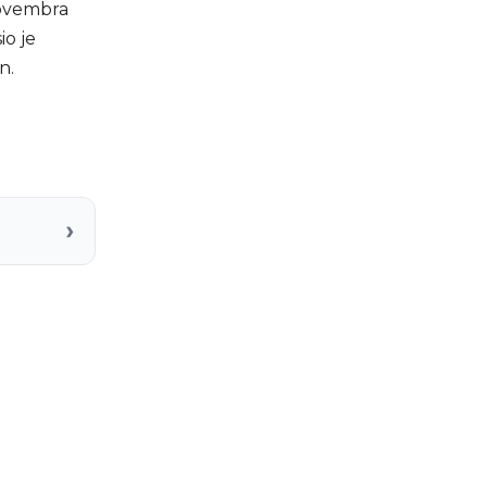
novembra
io je
n.
›