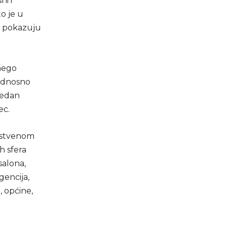
i i
o je u
, pokazuju
 nego
 odnosno
jedan
ec.
instvenom
h sfera
salona,
gencija,
, općine,