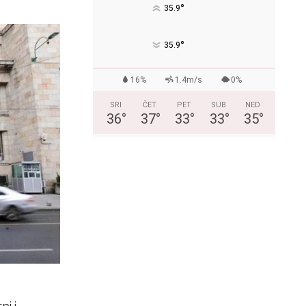
°
35.9
°
35.9
16%
1.4m/s
0%
SRI
ČET
PET
SUB
NED
36
°
37
°
33
°
33
°
35
°