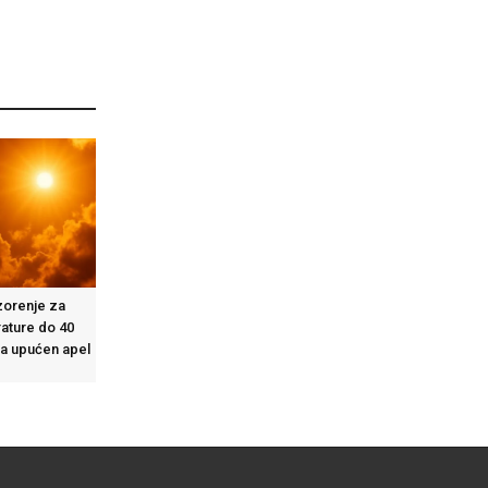
zorenje za
rature do 40
ma upućen apel