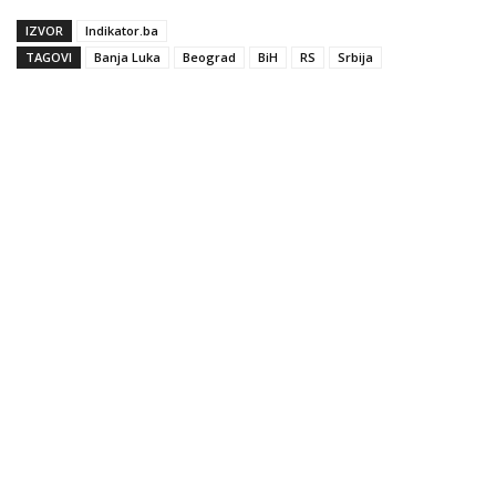
IZVOR
Indikator.ba
TAGOVI
Banja Luka
Beograd
BiH
RS
Srbija