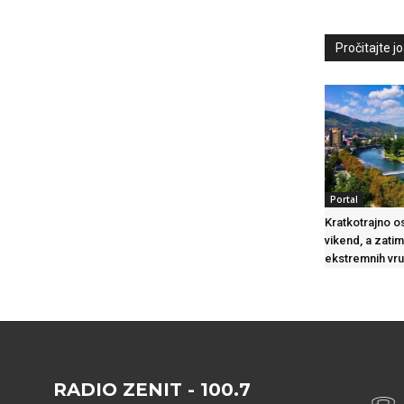
Pročitajte još
Portal
Kratkotrajno o
vikend, a zati
ekstremnih vru
RADIO ZENIT - 100.7