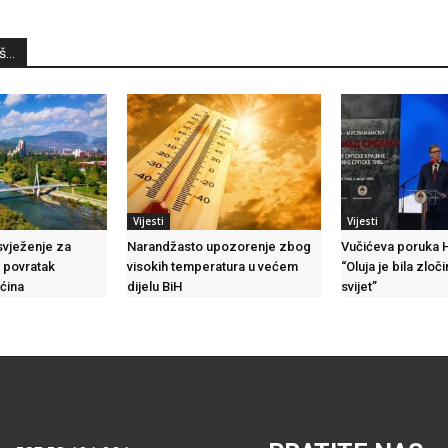
...
Vijesti
Vijesti
svježenje za
Narandžasto upozorenje zbog
Vučićeva poruka H
m povratak
visokih temperatura u većem
“Oluja je bila zloči
ćina
dijelu BiH
svijet”