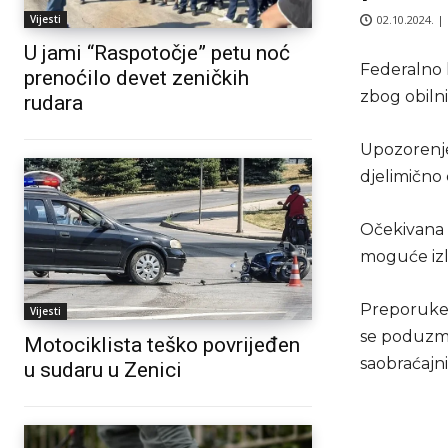
02.10.2024. |
Vijesti
U jami “Raspotočje” petu noć
Federalno 
prenoćilo devet zeničkih
zbog obiln
rudara
Upozorenje
djelimično 
Očekivana k
moguće izli
Preporuke 
Vijesti
se poduzmu
Motociklista teško povrijeđen
saobraćajn
u sudaru u Zenici