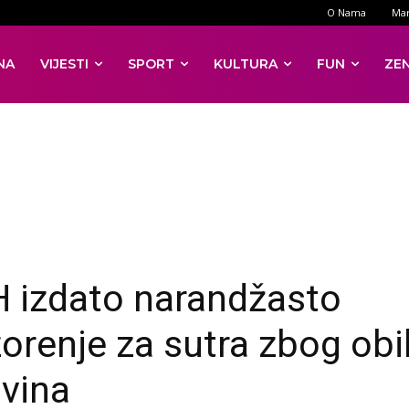
O Nama
Mar
NA
VIJESTI
SPORT
KULTURA
FUN
ZE
H izdato narandžasto
orenje za sutra zbog obi
vina