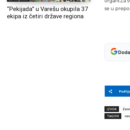
organi.Za s
“Pekijada” u Varešu okupila 37
se u prep
ekipa iz četiri države regiona
Dodaj
Podlij
IZVOR
Zeni
TAGOVI
ne