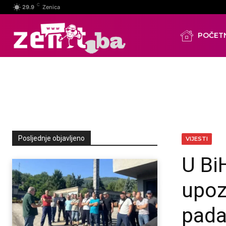
C
29.9
Zenica
POČET
Posljednje objavljeno
VIJESTI
U Bi
upoz
pada