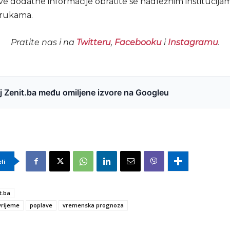
ve dodatne informacije obratite se nadležnim institucija
orukama.
Pratite nas i na
Twitteru
,
Facebooku
i
Instagramu
.
 Zenit.ba među omiljene izvore na Googleu
eli
t.ba
vrijeme
poplave
vremenska prognoza