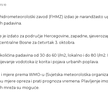
 15:10
hidrometeorološki zavod (FHMZ) izdao je narandžasto 
ih padavina.
 je izdato za područje Hercegovine, zapadne, sjeveroza
centralne Bosne za četvrtak 3. oktobra.
oličina padavina od 30 do 60 l/m2, lokalno i do 80 l/m2.
jevanje vodotoka iz korita i pojava urbanih poplava.
i mjere prema WMO-u (Svjetska meteorološka organizaci
 mjere opreza i prati prognoza vremena. Plavljenje imov
ih mreža su moguće.