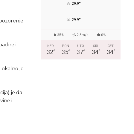
°
29.9
°
29.9
upozorenje
35%
2.5m/s
0%
padne i
NED
PON
UTO
SRI
ČET
32
°
35
°
37
°
34
°
34
°
 Lokalno je
ja) je da
ine i