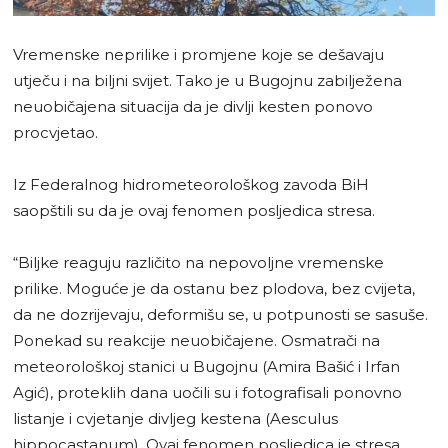
Vremenske neprilike i promjene koje se dešavaju
utječu i na biljni svijet. Tako je u Bugojnu zabilježena
neuobičajena situacija da je divlji kesten ponovo
procvjetao.
Iz Federalnog hidrometeorološkog zavoda BiH
saopštili su da je ovaj fenomen posljedica stresa.
“Biljke reaguju različito na nepovoljne vremenske
prilike. Moguće je da ostanu bez plodova, bez cvijeta,
da ne dozrijevaju, deformišu se, u potpunosti se sasuše.
Ponekad su reakcije neuobičajene. Osmatrači na
meteorološkoj stanici u Bugojnu (Amira Bašić i Irfan
Agić), proteklih dana uočili su i fotografisali ponovno
listanje i cvjetanje divljeg kestena (Aesculus
hippocastanum). Ovaj fenomen posljedica je stresa,