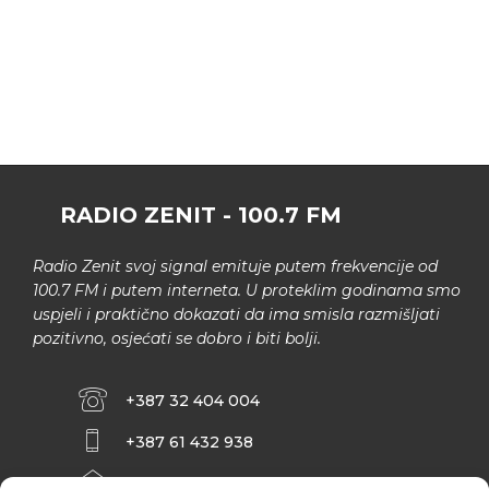
RADIO ZENIT - 100.7 FM
Radio Zenit svoj signal emituje putem frekvencije od
100.7 FM i putem interneta. U proteklim godinama smo
uspjeli i praktično dokazati da ima smisla razmišljati
pozitivno, osjećati se dobro i biti bolji.
+387 32 404 004
+387 61 432 938
INFO@ZENIT.BA