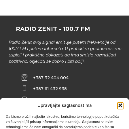
RADIO ZENIT - 100.7 FM
Radio Zenit svoj signal emituje putem frekvencije od
100.7 FM i putem interneta. U proteklim godinama smo
uspjeli i praktično dokazati da ima smisla razmišljati
pozitivno, osjećati se dobro i biti bolji.
+387 32 404 004
+387 61 432 938
INFO@ZENIT.BA
Upravljajte saglasnostima
HUSEINA KULENOVIĆA BR. 2 (RK
ZENIČANKA, 3. SPRAT), 72000 ZENICA
Da bismo pružili najbolje iskustvo, koristimo tehnologije poput kolačića
za čuvanje i/ili pristup informacijama o uređaju. Saglasnost sa ovim
tehnologijama će nam omogućiti da obrađujemo podatke kao što su