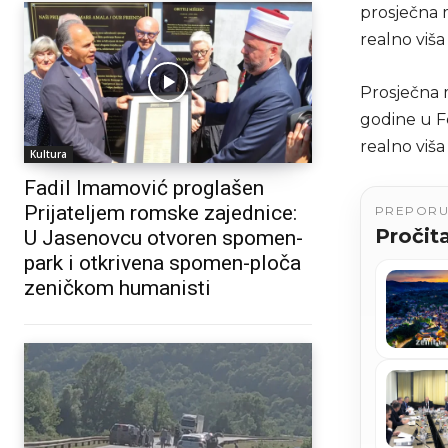
prosječna m
realno viša
Prosječna 
godine u Fe
realno viša
Kultura
Fadil Imamović proglašen
Prijateljem romske zajednice:
PREPOR
Pročita
U Jasenovcu otvoren spomen-
park i otkrivena spomen-ploča
zeničkom humanisti