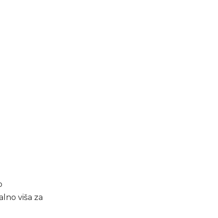
o
lno viša za