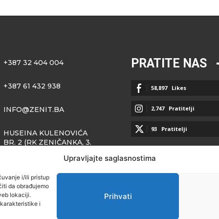
PRATITE NAS
+387 32 404 004
+387 61 432 938
58,897
Likes
2,747
Pratitelji
INFO@ZENIT.BA
93
Pratitelji
HUSEINA KULENOVIĆA
BR. 2 (RK ZENIČANKA, 3.
SPRAT), 72000 ZENICA
Upravljajte saglasnostima
vanje i/ili pristup
iti da obrađujemo
eb lokaciji.
Prihvati
arakteristike i