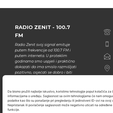
RADIO ZENIT - 100.7
FM
Radio Zenit svoj signal emituje
putem frekvencije od 100.7 FM i
putem interneta. U proteklim
godinama smo uspjeli i praktično
dokazati da ima smisla razmišljati
pozitivno, osjećati se dobro i biti
bolji.
U našem programu nema šunda,
Da bismo pružili najbolje iskustvo, koristimo tehnologije poput kolačića za ču
narodne muzike..
informacijama o uređaju. Saglasnost sa ovim tehnologijama će nam omoguć
podatke kao što su ponašanje pri pregledanju ili jedinstveni ID-ovi na ovoj v
Nepristanak ili povlačenje saglasnosti može negativno uticati na određene k
funkcije.