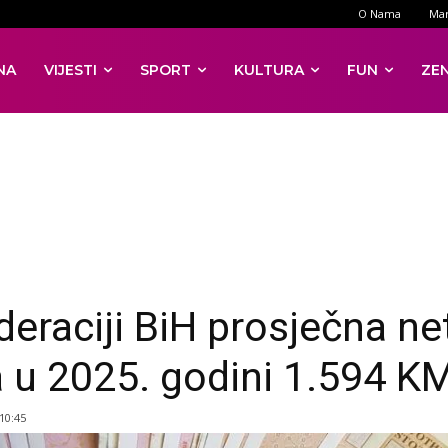
O Nama
Mar
NA
VIJESTI
SPORT
KULTURA
FUN
ZE
deraciji BiH prosječna ne
a u 2025. godini 1.594 K
 10:45