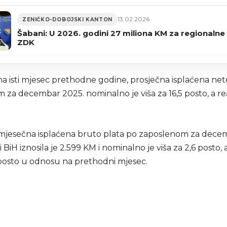
13.02.2026
ZENIČKO-DOBOJSKI KANTON
Šabani: U 2026. godini 27 miliona KM za regionalne
ZDK
a isti mjesec prethodne godine, prosječna isplaćena net
za decembar 2025. nominalno je viša za 16,5 posto, a rea
mjesečna isplaćena bruto plata po zaposlenom za dece
i BiH iznosila je 2.599 KM i nominalno je viša za 2,6 posto, 
5 posto u odnosu na prethodni mjesec.