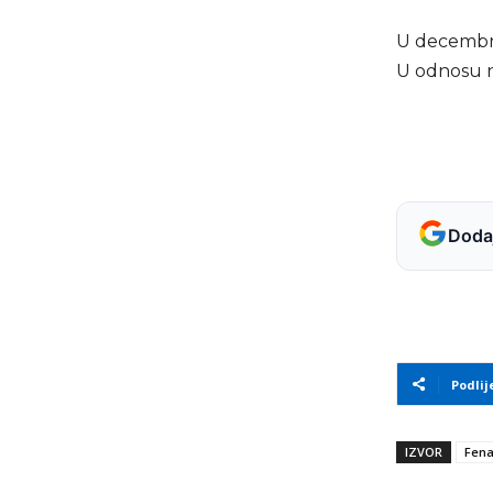
U decembru
U odnosu n
Dodaj
Podlij
IZVOR
Fen