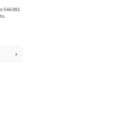
o 546.082.
to.
›