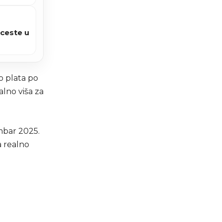
 ceste u
o plata po
lno viša za
mbar 2025.
a realno