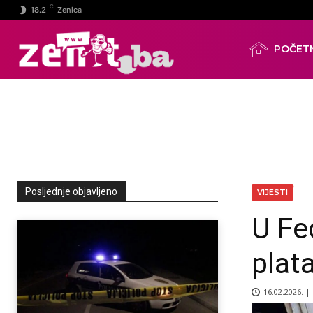
C
18.2
Zenica
POČET
Posljednje objavljeno
VIJESTI
U Fe
plat
16.02.2026. |