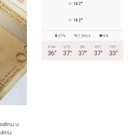
°
18.2
°
18.2
37%
1.3m/s
0%
PON
UTO
SRI
ČET
PET
36
°
37
°
37
°
37
°
33
°
godinu u
odinu