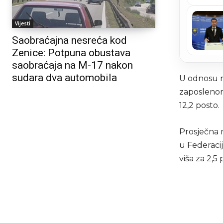
Vijesti
Saobraćajna nesreća kod
Zenice: Potpuna obustava
saobraćaja na M-17 nakon
sudara dva automobila
U odnosu n
zaposlenom 
12,2 posto.
Prosječna 
u Federacij
viša za 2,