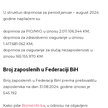
U strukturi doprinosa za period januar – august 2024.
godine naplaćeni su:
doprinosi za PIO/MIO u iznosu 2.011.106.344 KM,
doprinosi za zdravstveno osiguranje u iznosu
1.417.681.062 KM,
doprinosi za osiguranje za slučaj nezaposlenosti u
iznosu 165.155.970 KM.
Broj zaposlenih u Federaciji BiH
Broj zaposlenih u Federaciji BiH prema prebivalištu
zaposlenika na dan 31.08.2024. godine iznosio je
545.192.
Kako piše
BiznisInfo.ba
, u odnosu na objavljeni