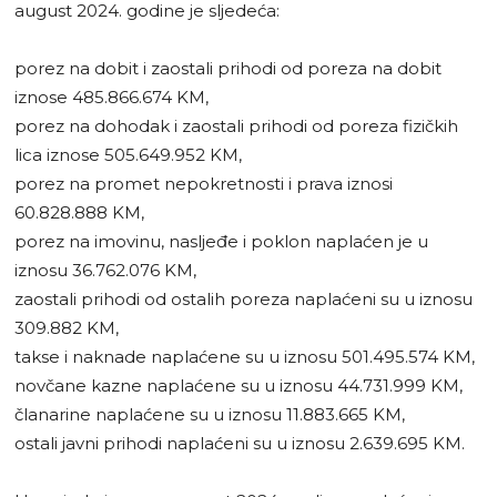
august 2024. godine je sljedeća:
porez na dobit i zaostali prihodi od poreza na dobit
iznose 485.866.674 KM,
porez na dohodak i zaostali prihodi od poreza fizičkih
lica iznose 505.649.952 KM,
porez na promet nepokretnosti i prava iznosi
60.828.888 KM,
porez na imovinu, nasljeđe i poklon naplaćen je u
iznosu 36.762.076 KM,
zaostali prihodi od ostalih poreza naplaćeni su u iznosu
309.882 KM,
takse i naknade naplaćene su u iznosu 501.495.574 KM,
novčane kazne naplaćene su u iznosu 44.731.999 KM,
članarine naplaćene su u iznosu 11.883.665 KM,
ostali javni prihodi naplaćeni su u iznosu 2.639.695 KM.