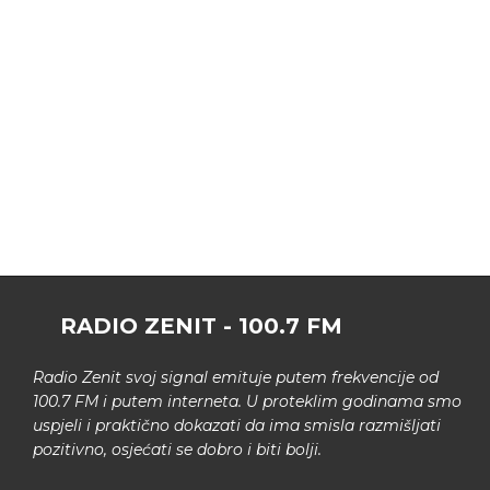
RADIO ZENIT - 100.7 FM
Radio Zenit svoj signal emituje putem frekvencije od
100.7 FM i putem interneta. U proteklim godinama smo
uspjeli i praktično dokazati da ima smisla razmišljati
pozitivno, osjećati se dobro i biti bolji.