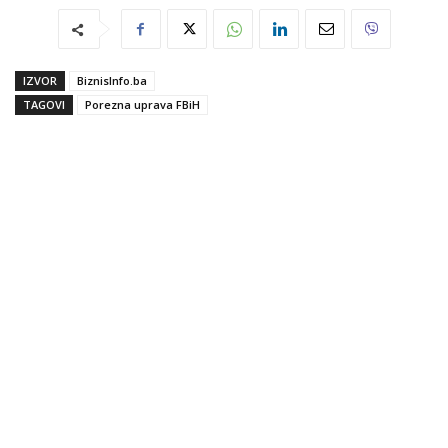
IZVOR
BiznisInfo.ba
TAGOVI
Porezna uprava FBiH