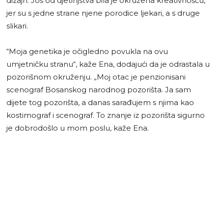
dizajn. Još od djetinjstva bila je okružena kreativnošću,
jer su s jedne strane njene porodice ljekari, a s druge
slikari.
“Moja genetika je očigledno povukla na ovu
umjetničku stranu“, kaže Ena, dodajući da je odrastala u
pozorišnom okruženju. „Moj otac je penzionisani
scenograf Bosanskog narodnog pozorišta. Ja sam
dijete tog pozorišta, a danas sarađujem s njima kao
kostimograf i scenograf. To znanje iz pozorišta sigurno
je dobrodošlo u mom poslu, kaže Ena.