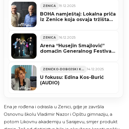
19.12.2025
ZENICA
BOHA namještaj: Lokalna priča
iz Zenice koja osvaja tržišta
BiH i Evrope (AUDIO)
16.12.2025
ZENICA
Arena “Husejin Smajlović”
domaćin Generalnog Festivala
Mode BiH: Zenica u znaku
dizajna, glamura i
međunarodne modne scene
14.12.2025
ZENIČKO-DOBOJSKI KANTON
U fokusu: Edina Kos-Burić
(AUDIO)
Ena je rođena i odrasla u Zenici, gdje je završila
Osnovnu školu Vladimir Nazor i Opštu gimnaziju, a
potom Likovnu akademiju u Sarajevu, smjer produkt