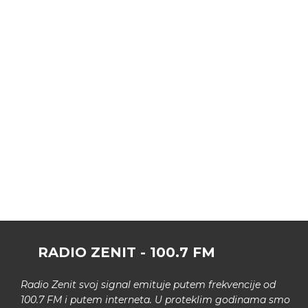
RADIO ZENIT - 100.7 FM
Radio Zenit svoj signal emituje putem frekvencije od
100.7 FM i putem interneta. U proteklim godinama smo