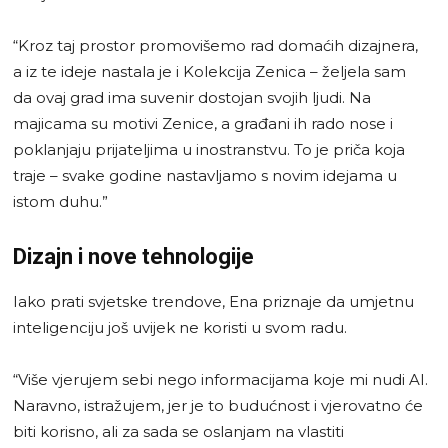
“Kroz taj prostor promovišemo rad domaćih dizajnera,
a iz te ideje nastala je i Kolekcija Zenica – željela sam
da ovaj grad ima suvenir dostojan svojih ljudi. Na
majicama su motivi Zenice, a građani ih rado nose i
poklanjaju prijateljima u inostranstvu. To je priča koja
traje – svake godine nastavljamo s novim idejama u
istom duhu.”
Dizajn i nove tehnologije
Iako prati svjetske trendove, Ena priznaje da umjetnu
inteligenciju još uvijek ne koristi u svom radu.
“Više vjerujem sebi nego informacijama koje mi nudi AI.
Naravno, istražujem, jer je to budućnost i vjerovatno će
biti korisno, ali za sada se oslanjam na vlastiti