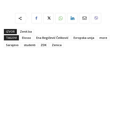
IZVOR
Zenit.ba
TAGOVI
Elosso
Ena Begičević Čeliković
Evropska unija
more
Sarajevo
studenti
ZDK
Zenica