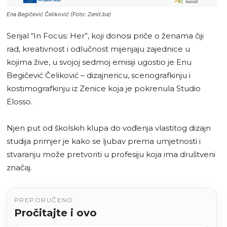
Ena Begičević Čeliković (Foto: Zenit.ba)
Serijal “In Focus: Her”, koji donosi priče o ženama čiji
rad, kreativnost i odlučnost mijenjaju zajednice u
kojima žive, u svojoj sedmoj emisiji ugostio je Enu
Begičević Čeliković – dizajnericu, scenografkinju i
kostimografkinju iz Zenice koja je pokrenula Studio
Elosso.
Njen put od školskih klupa do vođenja vlastitog dizajn
studija primjer je kako se ljubav prema umjetnosti i
stvaranju može pretvoriti u profesiju koja ima društveni
značaj.
PREPORUČENO
Pročitajte i ovo