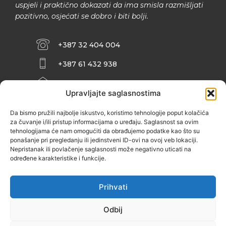
uspjeli i praktično dokazati da ima smisla razmišljati
pozitivno, osjećati se dobro i biti bolji.
+387 32 404 004
+387 61 432 938
INFO@ZENIT.BA
Upravljajte saglasnostima
HUSEINA KULENOVIĆA BR. 2 (RK
ZENIČANKA, 3. SPRAT), 72000 ZENICA
Da bismo pružili najbolje iskustvo, koristimo tehnologije poput kolačića
za čuvanje i/ili pristup informacijama o uređaju. Saglasnost sa ovim
tehnologijama će nam omogućiti da obrađujemo podatke kao što su
ponašanje pri pregledanju ili jedinstveni ID-ovi na ovoj veb lokaciji.
Nepristanak ili povlačenje saglasnosti može negativno uticati na
određene karakteristike i funkcije.
Prihvati
Odbij