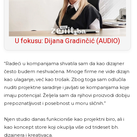
U fokusu: Dijana Gradinčić (AUDIO)
“Radeći u kompanijama shvatila sam da kao dizajner
često budem neshvaćena. Mnoge firme ne vide dizajn
kao ulaganje, već kao trošak. Zbog toga sam odlučila
nuditi projektne saradnje i javljati se kompanijama koje
imaju potencijal. Željela sam da njihovi proizvodi dobiju
prepoznatljivost i posebnost u moru sličnih.”
Njen studio danas funkcioniše kao projektni biro, ali i
kao koncept store koji okuplja više od trideset bh.
dizajnera i kreativaca.