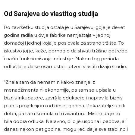
Od Sarajeva do vlastitog studija
Po završetku studija ostala je u Sarajevu, gdje je devet
godina radila u dvije fabrike namještaja – jednoj
domaćoj i jednoj koja je poslovala za strano tržište. To
iskustvo joj je, kaže, pomoglo da shvati tržišne potrebe
i način funkcionisanja industrije. Nakon tog perioda
odlučila je da se osamostali i otvori vlastiti dizajn studio.
“Znala sam da nemam nikakvo znanje iz
menadžmenta ni ekonomije, pa sam se upisala u
biznis inkubatore, završila edukacije i napravila biznis
plan s projekcijom od deset godina. Pokazatelji su bili
dobri, pa sam krenula u tu avanturu. Mislim da je to
bila dobra odluka. Naravno, bilo je uspona i padova, ali
danas, nakon pet godina, mogu reći da je sve stabilno i