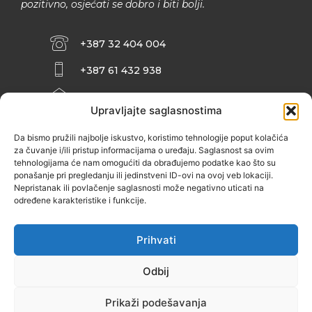
pozitivno, osjećati se dobro i biti bolji.
+387 32 404 004
+387 61 432 938
INFO@ZENIT.BA
Upravljajte saglasnostima
HUSEINA KULENOVIĆA BR. 2 (RK
ZENIČANKA, 3. SPRAT), 72000 ZENICA
Da bismo pružili najbolje iskustvo, koristimo tehnologije poput kolačića
za čuvanje i/ili pristup informacijama o uređaju. Saglasnost sa ovim
tehnologijama će nam omogućiti da obrađujemo podatke kao što su
ponašanje pri pregledanju ili jedinstveni ID-ovi na ovoj veb lokaciji.
Nepristanak ili povlačenje saglasnosti može negativno uticati na
određene karakteristike i funkcije.
Prihvati
Odbij
Prikaži podešavanja