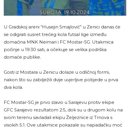
U Gradskoj areni “Husejin Smajlović” u Zenici danas će
se odigrati susret trećeg kola futsal lige između
domaćina MNK Neimari i FC Mostar-SG. Utakmica
počinje u 19:30 sati, a očekuje se velika podrška
domaće publike.
Gosti iz Mostara u Zenicu dolaze u odličnoj formi,
nakon što su zabilježili dvije uvjerljive pobjede u prva
dva kola.
FC Mostar-SG je prvo slavio u Sarajevu protiv ekipe
GFC Sarajevo rezultatom 2:5, dok su u drugom kolu na
svom terenu savladali ekipu Željeznice iz Trnova s
visokih 5:1. Ove utakmice pokazale su napadačku moć