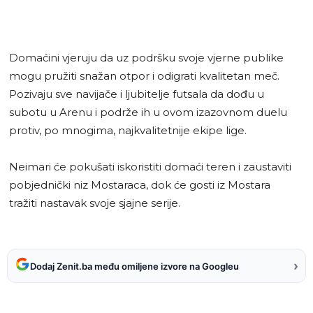
Domaćini vjeruju da uz podršku svoje vjerne publike
mogu pružiti snažan otpor i odigrati kvalitetan meč.
Pozivaju sve navijače i ljubitelje futsala da dođu u
subotu u Arenu i podrže ih u ovom izazovnom duelu
protiv, po mnogima, najkvalitetnije ekipe lige.
Neimari će pokušati iskoristiti domaći teren i zaustaviti
pobjednički niz Mostaraca, dok će gosti iz Mostara
tražiti nastavak svoje sjajne serije.
›
Dodaj Zenit.ba među omiljene izvore na Googleu