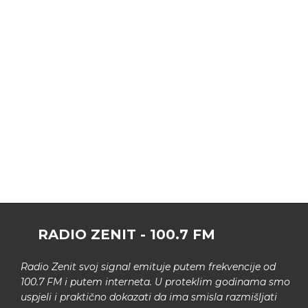
RADIO ZENIT - 100.7 FM
Radio Zenit svoj signal emituje putem frekvencije od
100.7 FM i putem interneta. U proteklim godinama smo
uspjeli i praktično dokazati da ima smisla razmišljati