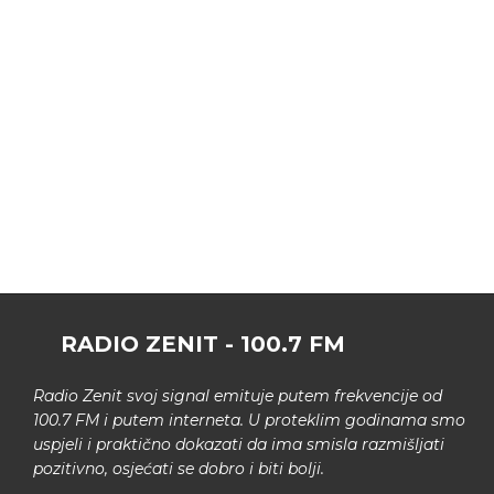
RADIO ZENIT - 100.7 FM
Radio Zenit svoj signal emituje putem frekvencije od
100.7 FM i putem interneta. U proteklim godinama smo
uspjeli i praktično dokazati da ima smisla razmišljati
pozitivno, osjećati se dobro i biti bolji.