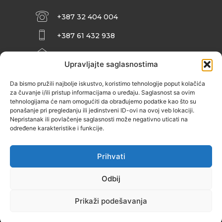
+387 32 404 004
+387 61 432 938
INFO@ZENIT.BA
Upravljajte saglasnostima
HUSEINA KULENOVIĆA BR. 2 (RK
ZENIČANKA, 3. SPRAT), 72000 ZENICA
Da bismo pružili najbolje iskustvo, koristimo tehnologije poput kolačića
za čuvanje i/ili pristup informacijama o uređaju. Saglasnost sa ovim
tehnologijama će nam omogućiti da obrađujemo podatke kao što su
ponašanje pri pregledanju ili jedinstveni ID-ovi na ovoj veb lokaciji.
Nepristanak ili povlačenje saglasnosti može negativno uticati na
određene karakteristike i funkcije.
Prihvati
Odbij
Prikaži podešavanja