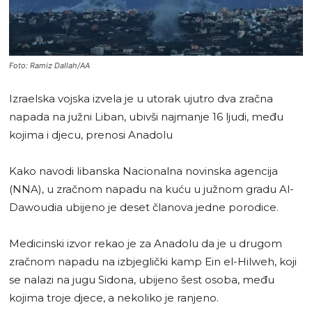
Foto: Ramiz Dallah/AA
Izraelska vojska izvela je u utorak ujutro dva zračna
napada na južni Liban, ubivši najmanje 16 ljudi, među
kojima i djecu, prenosi Anadolu
Kako navodi libanska Nacionalna novinska agencija
(NNA), u zračnom napadu na kuću u južnom gradu Al-
Dawoudia ubijeno je deset članova jedne porodice.
Medicinski izvor rekao je za Anadolu da je u drugom
zračnom napadu na izbjeglički kamp Ein el-Hilweh, koji
se nalazi na jugu Sidona, ubijeno šest osoba, među
kojima troje djece, a nekoliko je ranjeno.