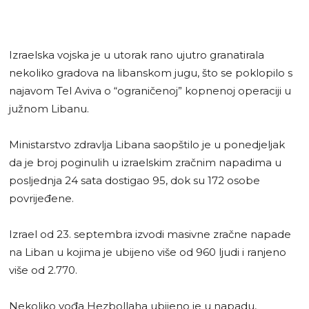
Izraelska vojska je u utorak rano ujutro granatirala
nekoliko gradova na libanskom jugu, što se poklopilo s
najavom Tel Aviva o “ograničenoj” kopnenoj operaciji u
južnom Libanu.
Ministarstvo zdravlja Libana saopštilo je u ponedjeljak
da je broj poginulih u izraelskim zračnim napadima u
posljednja 24 sata dostigao 95, dok su 172 osobe
povrijeđene.
Izrael od 23. septembra izvodi masivne zračne napade
na Liban u kojima je ubijeno više od 960 ljudi i ranjeno
više od 2.770.
Nekoliko vođa Hezbollaha ubijeno je u napadu,