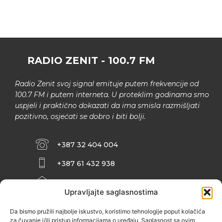
RADIO ZENIT - 100.7 FM
Radio Zenit svoj signal emituje putem frekvencije od
100.7 FM i putem interneta. U proteklim godinama smo
uspjeli i praktično dokazati da ima smisla razmišljati
pozitivno, osjećati se dobro i biti bolji.
+387 32 404 004
+387 61 432 938
INFO@ZENIT.BA
Upravljajte saglasnostima
HUSEINA KULENOVIĆA BR. 2 (RK
ZENIČANKA, 3. SPRAT), 72000 ZENICA
Da bismo pružili najbolje iskustvo, koristimo tehnologije poput kolačića
za čuvanje i/ili pristup informacijama o uređaju. Saglasnost sa ovim