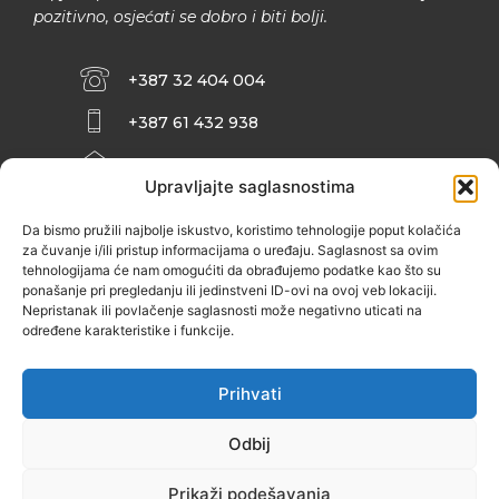
pozitivno, osjećati se dobro i biti bolji.
+387 32 404 004
+387 61 432 938
INFO@ZENIT.BA
Upravljajte saglasnostima
HUSEINA KULENOVIĆA BR. 2 (RK
ZENIČANKA, 3. SPRAT), 72000 ZENICA
Da bismo pružili najbolje iskustvo, koristimo tehnologije poput kolačića
za čuvanje i/ili pristup informacijama o uređaju. Saglasnost sa ovim
tehnologijama će nam omogućiti da obrađujemo podatke kao što su
ponašanje pri pregledanju ili jedinstveni ID-ovi na ovoj veb lokaciji.
Nepristanak ili povlačenje saglasnosti može negativno uticati na
određene karakteristike i funkcije.
Prihvati
Odbij
Prikaži podešavanja