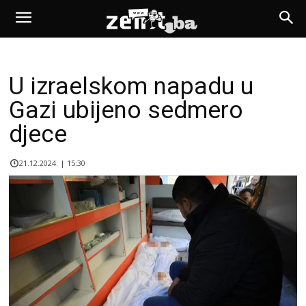
U izraelskom napadu u
Gazi ubijeno sedmero
djece
21.12.2024. | 15:30