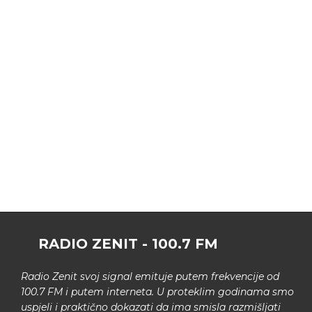
RADIO ZENIT - 100.7 FM
Radio Zenit svoj signal emituje putem frekvencije od
100.7 FM i putem interneta. U proteklim godinama smo
uspjeli i praktično dokazati da ima smisla razmišljati