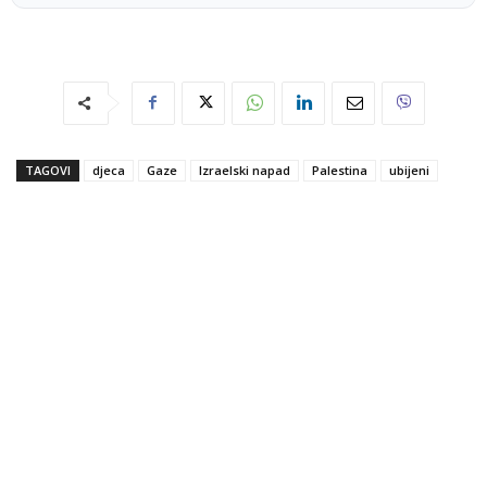
TAGOVI
djeca
Gaze
Izraelski napad
Palestina
ubijeni