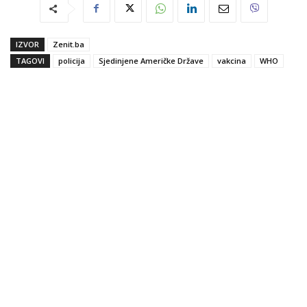
IZVOR
Zenit.ba
TAGOVI
policija
Sjedinjene Američke Države
vakcina
WHO