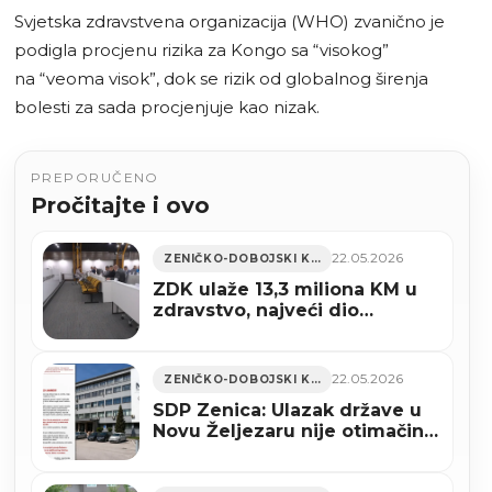
Svjetska zdravstvena organizacija (WHO) zvanično je
podigla procjenu rizika za Kongo sa “visokog”
na “veoma visok”, dok se rizik od globalnog širenja
bolesti za sada procjenjuje kao nizak.
PREPORUČENO
Pročitajte i ovo
22.05.2026
ZENIČKO-DOBOJSKI KANTON
ZDK ulaže 13,3 miliona KM u
zdravstvo, najveći dio
sredstava ide Kantonalnoj
bolnici Zenica (VIDEO)
22.05.2026
ZENIČKO-DOBOJSKI KANTON
SDP Zenica: Ulazak države u
Novu Željezaru nije otimačina
nego zaštita radnika i
proizvodnje