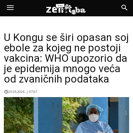
U Kongu se širi opasan soj
ebole za kojeg ne postoji
vakcina: WHO upozorio da
je epidemija mnogo veća
od zvaničnih podataka
23.05.2026. | 07:07