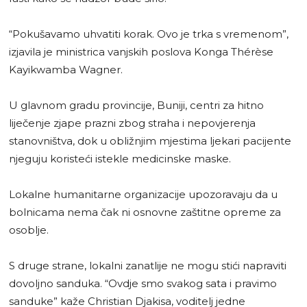
“Pokušavamo uhvatiti korak. Ovo je trka s vremenom”,
izjavila je ministrica vanjskih poslova Konga Thérèse
Kayikwamba Wagner.
U glavnom gradu provincije, Buniji, centri za hitno
liječenje zjape prazni zbog straha i nepovjerenja
stanovništva, dok u obližnjim mjestima ljekari pacijente
njeguju koristeći istekle medicinske maske.
Lokalne humanitarne organizacije upozoravaju da u
bolnicama nema čak ni osnovne zaštitne opreme za
osoblje.
S druge strane, lokalni zanatlije ne mogu stići napraviti
dovoljno sanduka. “Ovdje smo svakog sata i pravimo
sanduke” kaže Christian Djakisa, voditelj jedne