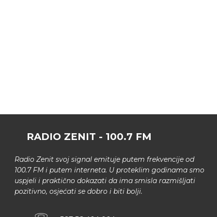
RADIO ZENIT - 100.7 FM
Radio Zenit svoj signal emituje putem frekvencije od
100.7 FM i putem interneta. U proteklim godinama smo
uspjeli i praktično dokazati da ima smisla razmišljati
pozitivno, osjećati se dobro i biti bolji.