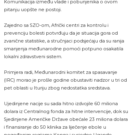
Komunikacija između vlade i pobunjenika o ovom
pitanju uopšte ne postoji.
Zajedno sa SZO-om, Afrički centri za kontrolu i
prevenciju bolesti potvrđuju da je situacija gora od
zvanične statistike, a stručnjaci podsjećaju da su ranija
smanjenja međunarodne pomoći potpuno osakatila
lokalni zdravstveni sistem.
Primjera radi, Međunarodni komitet za spasavanje
(IRC) morao je prošle godine obustaviti nadzor u tri od
pet oblasti u Ituriju zbog nedostatka sredstava.
Ujedinjene nacije su sada hitno izdvojile 60 miliona
dolara iz Centralnog fonda za hitne intervencije, dok su
Sjedinjene Američke Države obećale 23 miliona dolara
i finansiranje do 50 klinika za liječenje ebole u
pogođenim regijama Konga i susjedne Ugande.