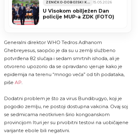
15.05.2026
ZENIČKO-DOBOJSKI KANTON
U Visokom obilježen Dan
policije MUP-a ZDK (FOTO)
Generalni direktor WHO Tedros Adhanom
Ghebreyesus, saopćio je da su u zemlji službeno
potvrđena 82 slučaja i sedam smrtnih ishoda, ali je
otvoreno upozorio da se opravdano vjeruje kako je
epidemija na terenu “mnogo veća” od tih podataka,
piše
AP
.
Dodatni problem je što za virus Bundibugyo, koji je
pogodio zemlju, ne postoji dostupna vakcina. Ovaj soj
se sedmicama neotkriven širio kongoanskom
provincijom Ituri jer su prvobitni testovi na uobičajene
varijante ebole bili negativni.