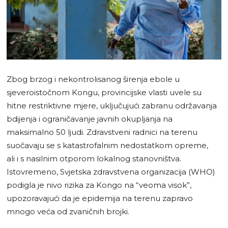
Zbog brzog i nekontrolisanog širenja ebole u
sjeveroistočnom Kongu, provincijske vlasti uvele su
hitne restriktivne mjere, uključujući zabranu održavanja
bdijenja i ograničavanje javnih okupljanja na
maksimalno 50 ljudi. Zdravstveni radnici na terenu
suočavaju se s katastrofalnim nedostatkom opreme,
ali i s nasilnim otporom lokalnog stanovništva.
Istovremeno, Svjetska zdravstvena organizacija (WHO)
podigla je nivo rizika za Kongo na “veoma visok”,
upozoravajući da je epidemija na terenu zapravo
mnogo veća od zvaničnih brojki.