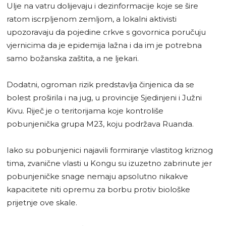
Ulje na vatru dolijevaju i dezinformacije koje se šire
ratom iscrpljenom zemljom, a lokalni aktivisti
upozoravaju da pojedine crkve s govornica poručuju
vjernicima da je epidemija lažna i da im je potrebna
samo božanska zaštita, a ne ljekari.
Dodatni, ogroman rizik predstavlja činjenica da se
bolest proširila i na jug, u provincije Sjedinjeni i Južni
Kivu. Riječ je o teritorijama koje kontroliše
pobunjenička grupa M23, koju podržava Ruanda.
Iako su pobunjenici najavili formiranje vlastitog kriznog
tima, zvanične vlasti u Kongu su izuzetno zabrinute jer
pobunjeničke snage nemaju apsolutno nikakve
kapacitete niti opremu za borbu protiv biološke
prijetnje ove skale.