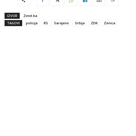
IZVOR
Zenit.ba
TAGOVI
policija
RS
Sarajevo
Srbija
ZDK
Zenica