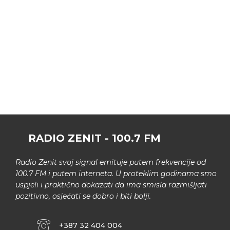
RADIO ZENIT - 100.7 FM
Radio Zenit svoj signal emituje putem frekvencije od
100.7 FM i putem interneta. U proteklim godinama smo
uspjeli i praktično dokazati da ima smisla razmišljati
pozitivno, osjećati se dobro i biti bolji.
+387 32 404 004