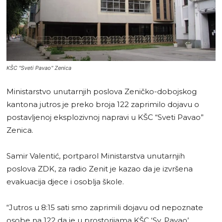
KŠC "Sveti Pavao" Zenica
Ministarstvo unutarnjih poslova Zeničko-dobojskog
kantona jutros je preko broja 122 zaprimilo dojavu o
postavljenoj eksplozivnoj napravi u KŠC “Sveti Pavao”
Zenica.
Samir Valentić, portparol Ministarstva unutarnjih
poslova ZDK, za radio Zenit je kazao da je izvršena
evakuacija djece i osoblja škole.
“Jutros u 8:15 sati smo zaprimili dojavu od nepoznate
osobe na 122 da je u prostorijama KŠC ‘Sv. Pavao’