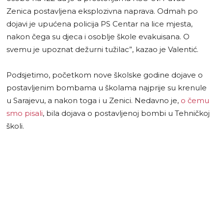
Zenica postavljena eksplozivna naprava. Odmah po
dojavi je upućena policija PS Centar na lice mjesta,
nakon čega su djeca i osoblje škole evakuisana. O
svemu je upoznat dežurni tužilac”, kazao je Valentić.
Podsjetimo, početkom nove školske godine dojave o
postavljenim bombama u školama najprije su krenule
u Sarajevu, a nakon toga i u Zenici. Nedavno je,
o čemu
smo pisali
, bila dojava o postavljenoj bombi u Tehničkoj
školi.