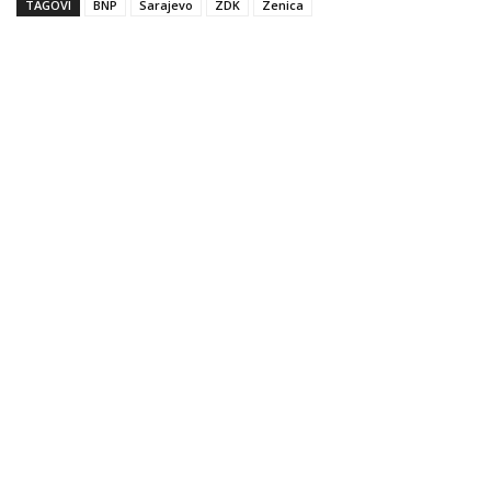
TAGOVI
BNP
Sarajevo
ZDK
Zenica