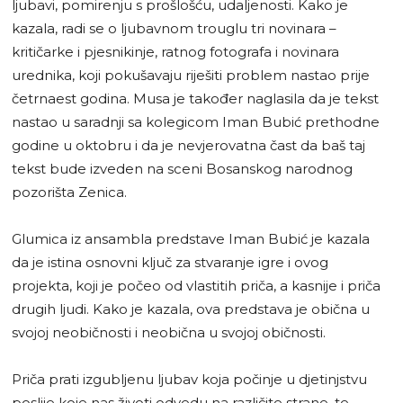
ljubavi, pomirenju s prošlošću, udaljenosti. Kako je
kazala, radi se o ljubavnom trouglu tri novinara –
kritičarke i pjesnikinje, ratnog fotografa i novinara
urednika, koji pokušavaju riješiti problem nastao prije
četrnaest godina. Musa je također naglasila da je tekst
nastao u saradnji sa kolegicom Iman Bubić prethodne
godine u oktobru i da je nevjerovatna čast da baš taj
tekst bude izveden na sceni Bosanskog narodnog
pozorišta Zenica.
Glumica iz ansambla predstave Iman Bubić je kazala
da je istina osnovni ključ za stvaranje igre i ovog
projekta, koji je počeo od vlastitih priča, a kasnije i priča
drugih ljudi. Kako je kazala, ova predstava je obična u
svojoj neobičnosti i neobična u svojoj običnosti.
Priča prati izgubljenu ljubav koja počinje u djetinjstvu
poslije koje nas životi odvedu na različite strane, te