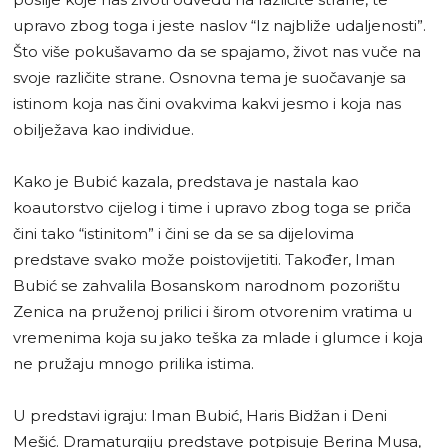
upravo zbog toga i jeste naslov “Iz najbliže udaljenosti”.
Što više pokušavamo da se spajamo, život nas vuče na
svoje različite strane. Osnovna tema je suočavanje sa
istinom koja nas čini ovakvima kakvi jesmo i koja nas
obilježava kao individue.
Kako je Bubić kazala, predstava je nastala kao
koautorstvo cijelog i time i upravo zbog toga se priča
čini tako “istinitom” i čini se da se sa dijelovima
predstave svako može poistovijetiti. Također, Iman
Bubić se zahvalila Bosanskom narodnom pozorištu
Zenica na pruženoj prilici i širom otvorenim vratima u
vremenima koja su jako teška za mlade i glumce i koja
ne pružaju mnogo prilika istima.
U predstavi igraju: Iman Bubić, Haris Bidžan i Deni
Mešić. Dramaturgiju predstave potpisuje Berina Musa,