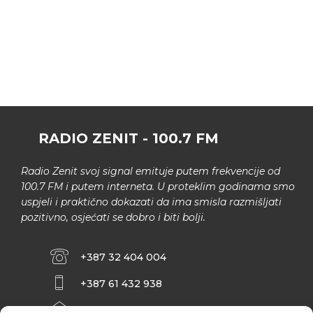
RADIO ZENIT - 100.7 FM
Radio Zenit svoj signal emituje putem frekvencije od
100.7 FM i putem interneta. U proteklim godinama smo
uspjeli i praktično dokazati da ima smisla razmišljati
pozitivno, osjećati se dobro i biti bolji.
+387 32 404 004
+387 61 432 938
INFO@ZENIT.BA