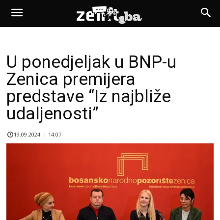
U ponedjeljak u BNP-u
Zenica premijera
predstave “Iz najbliže
udaljenosti”
19.09.2024. | 14:07