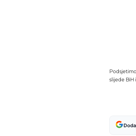
Podsjetimo
slijede BiH 
Dodaj