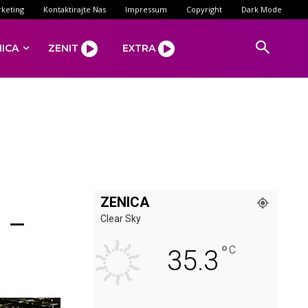
keting
Kontaktirajte Nas
Impressum
Copyright
Dark Mode
NICA
ZENIT
EXTRA
ZENICA
H –
Clear Sky
°
C
35.3