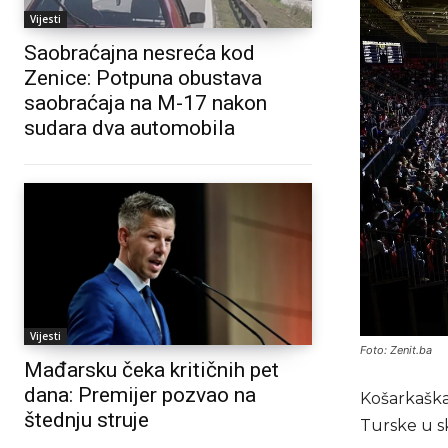
Vijesti
Saobraćajna nesreća kod
Zenice: Potpuna obustava
saobraćaja na M-17 nakon
sudara dva automobila
Vijesti
Foto: Zenit.ba
Mađarsku čeka kritičnih pet
dana: Premijer pozvao na
Košarkaška 
štednju struje
Turske u s