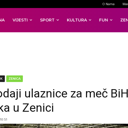
O Nama
Mar
NA
VIJESTI
SPORT
KULTURA
FUN
ZE
DK
ZENICA
odaji ulaznice za meč Bi
ka u Zenici
 10:51