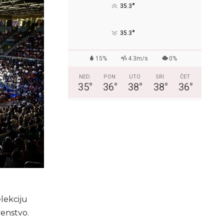
°
35.3
°
35.3
15%
4.3m/s
0%
NED
PON
UTO
SRI
ČET
35
°
36
°
38
°
38
°
36
°
lekciju
venstvo.