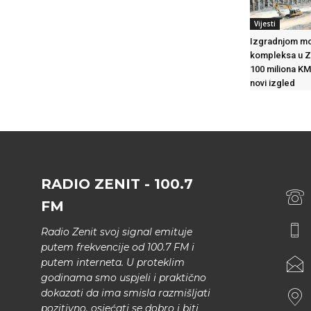
Vijesti
Izgradnjom m
kompleksa u Ze
100 miliona KM
novi izgled
RADIO ZENIT - 100.7
FM
Radio Zenit svoj signal emituje
putem frekvencije od 100.7 FM i
putem interneta. U proteklim
godinama smo uspjeli i praktično
dokazati da ima smisla razmišljati
pozitivno, osjećati se dobro i biti