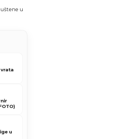
 puštene u
 vrata
nir
(FOTO)
ige u