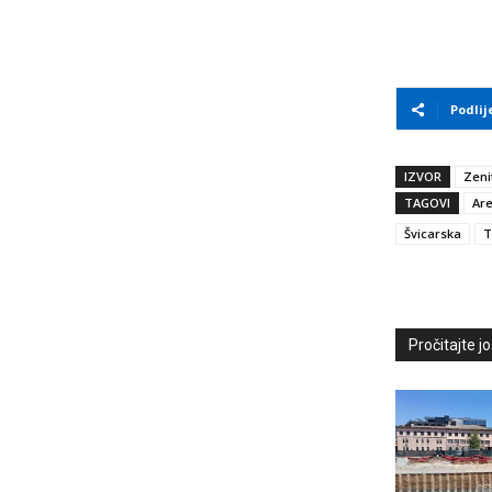
Podlij
IZVOR
Zeni
TAGOVI
Are
Švicarska
T
Pročitajte još