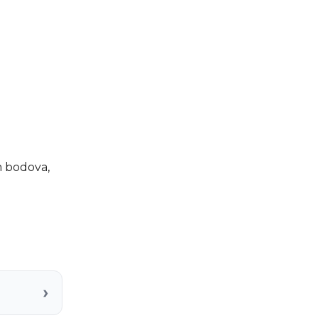
m bodova,
›