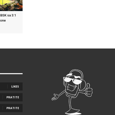
 BSK sa 3:1
zone
LIKES
PRATITE
PRATITE