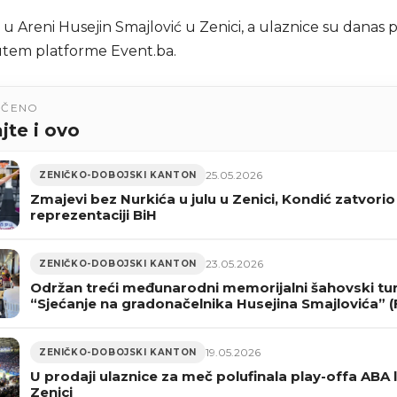
 u Areni Husejin Smajlović u Zenici, a ulaznice su danas
tem platforme Event.ba.
UČENO
jte i ovo
25.05.2026
ZENIČKO-DOBOJSKI KANTON
Zmajevi bez Nurkića u julu u Zenici, Kondić zatvorio
reprezentaciji BiH
23.05.2026
ZENIČKO-DOBOJSKI KANTON
Održan treći međunarodni memorijalni šahovski tur
“Sjećanje na gradonačelnika Husejina Smajlovića” 
19.05.2026
ZENIČKO-DOBOJSKI KANTON
U prodaji ulaznice za meč polufinala play-offa ABA l
Zenici