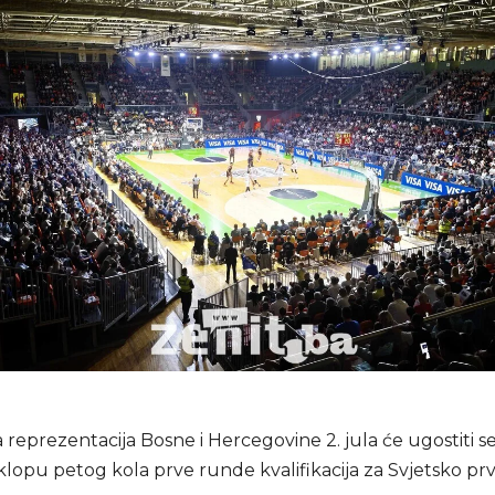
reprezentacija Bosne i Hercegovine 2. jula će ugostiti se
klopu petog kola prve runde kvalifikacija za Svjetsko pr