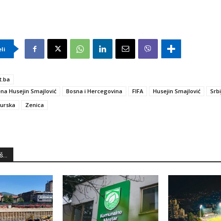
eli
t.ba
na Husejin Smajlović
Bosna i Hercegovina
FIFA
Husejin Smajlović
Srbi
urska
Zenica
...