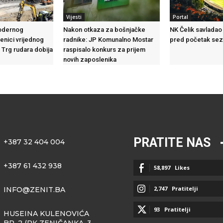
Vijesti
Portal
odernog
Nakon otkaza za bošnjačke
NK Čelik savladao
nici vrijednog
radnike: JP Komunalno Mostar
pred početak se
 Trg rudara dobija
raspisalo konkurs za prijem
novih zaposlenika
PRATITE NAS
+387 32 404 004
+387 61 432 938
58,897
Likes
2,747
Pratitelji
INFO@ZENIT.BA
93
Pratitelji
HUSEINA KULENOVIĆA