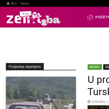
C
35.3
Zenica
POČET
Posljednje objavljeno
SPORT
Z
U pr
Turs
25.05.2026. |