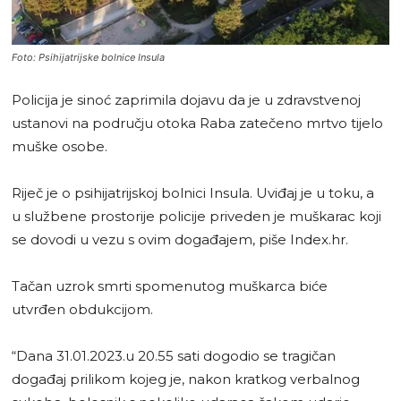
Foto: Psihijatrijske bolnice Insula
Policija je sinoć zaprimila dojavu da je u zdravstvenoj
ustanovi na području otoka Raba zatečeno mrtvo tijelo
muške osobe.
Riječ je o psihijatrijskoj bolnici Insula. Uviđaj je u toku, a
u službene prostorije policije priveden je muškarac koji
se dovodi u vezu s ovim događajem, piše Index.hr.
Tačan uzrok smrti spomenutog muškarca biće
utvrđen obdukcijom.
“Dana 31.01.2023.u 20.55 sati dogodio se tragičan
događaj prilikom kojeg je, nakon kratkog verbalnog