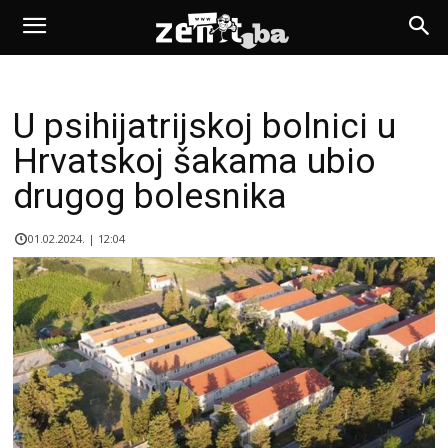
U psihijatrijskoj bolnici u
Hrvatskoj šakama ubio
drugog bolesnika
01.02.2024. | 12:04