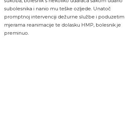
sukoba, bolesnik s nekoliko udaraca šakom udario
subolesnika i nanio mu teške ozljede. Unatoč
promptnoj intervenciji dežurne službe i poduzetim
mjerama reanimacije te dolasku HMP, bolesnik je
preminuo.