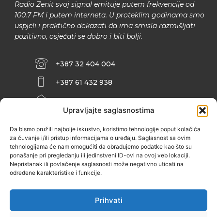
Radio Zenit svoj signal emituje putem frekvencije od
100.7 FM i putem interneta. U proteklim godinama smo
uspjeli i praktično dokazati da ima smisla razmišljati
pozitivno, osjećati se dobro i biti bolji.
+387 32 404 004
+387 61 432 938
INFO@ZENIT.BA
Upravljajte saglasnostima
HUSEINA KULENOVIĆA BR. 2 (RK
ZENIČANKA, 3. SPRAT), 72000 ZENICA
Da bismo pružili najbolje iskustvo, koristimo tehnologije poput kolačića
za čuvanje i/ili pristup informacijama o uređaju. Saglasnost sa ovim
tehnologijama će nam omogućiti da obrađujemo podatke kao što su
ponašanje pri pregledanju ili jedinstveni ID-ovi na ovoj veb lokaciji.
Nepristanak ili povlačenje saglasnosti može negativno uticati na
određene karakteristike i funkcije.
Prihvati