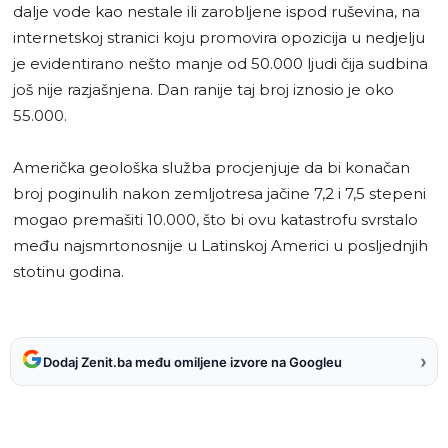
dalje vode kao nestale ili zarobljene ispod ruševina, na
internetskoj stranici koju promovira opozicija u nedjelju
je evidentirano nešto manje od 50.000 ljudi čija sudbina
još nije razjašnjena. Dan ranije taj broj iznosio je oko
55.000.
Američka geološka služba procjenjuje da bi konačan
broj poginulih nakon zemljotresa jačine 7,2 i 7,5 stepeni
mogao premašiti 10.000, što bi ovu katastrofu svrstalo
među najsmrtonosnije u Latinskoj Americi u posljednjih
stotinu godina.
›
Dodaj Zenit.ba među omiljene izvore na Googleu