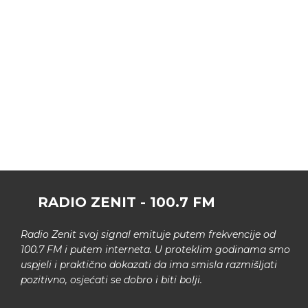
RADIO ZENIT - 100.7 FM
Radio Zenit svoj signal emituje putem frekvencije od
100.7 FM i putem interneta. U proteklim godinama smo
uspjeli i praktično dokazati da ima smisla razmišljati
pozitivno, osjećati se dobro i biti bolji.