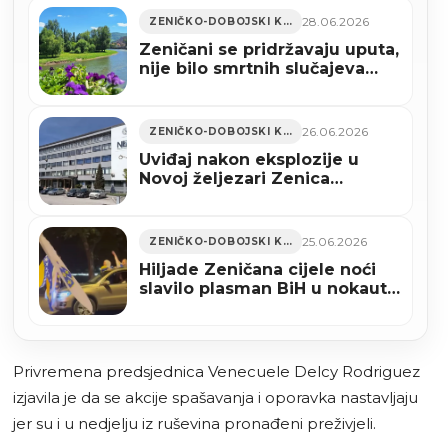
28.06.2026
ZENIČKO-DOBOJSKI KANTON
Zeničani se pridržavaju uputa,
nije bilo smrtnih slučajeva
zbog vrućina
26.06.2026
ZENIČKO-DOBOJSKI KANTON
Uviđaj nakon eksplozije u
Novoj željezari Zenica
završen, naložena vještačenja
25.06.2026
ZENIČKO-DOBOJSKI KANTON
Hiljade Zeničana cijele noći
slavilo plasman BiH u nokaut-
fazu Svjetskog prvenstva
(VIDEO)
Privremena predsjednica Venecuele Delcy Rodriguez
izjavila je da se akcije spašavanja i oporavka nastavljaju
jer su i u nedjelju iz ruševina pronađeni preživjeli.