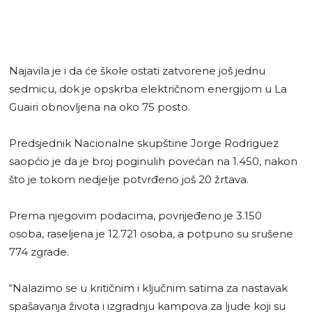
Najavila je i da će škole ostati zatvorene još jednu
sedmicu, dok je opskrba električnom energijom u La
Guairi obnovljena na oko 75 posto.
Predsjednik Nacionalne skupštine Jorge Rodriguez
saopćio je da je broj poginulih povećan na 1.450, nakon
što je tokom nedjelje potvrđeno još 20 žrtava.
Prema njegovim podacima, povrijeđeno je 3.150
osoba, raseljena je 12.721 osoba, a potpuno su srušene
774 zgrade.
“Nalazimo se u kritičnim i ključnim satima za nastavak
spašavanja života i izgradnju kampova za ljude koji su