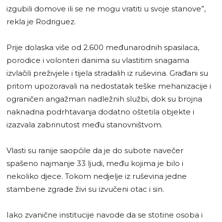
izgubili domove ili se ne mogu vratiti u svoje stanove”,
rekla je Rodriguez.
Prije dolaska više od 2.600 međunarodnih spasilaca,
porodice i volonteri danima su vlastitim snagama
izvlačili preživjele i tijela stradalih iz ruševina. Građani su
pritom upozoravali na nedostatak teške mehanizacije i
ograničen angažman nadležnih službi, dok su brojna
naknadna podrhtavanja dodatno oštetila objekte i
izazvala zabrinutost među stanovništvom.
Vlasti su ranije saopćile da je do subote navečer
spašeno najmanje 33 ljudi, među kojima je bilo i
nekoliko djece. Tokom nedjelje iz ruševina jedne
stambene zgrade živi su izvučeni otac i sin.
Iako zvanične institucije navode da se stotine osoba i