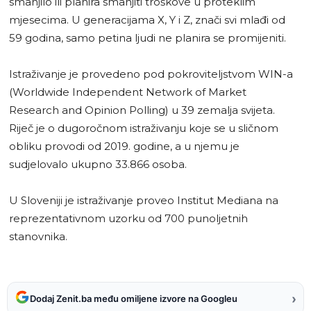
smanjilo ili planira smanjiti troškove u proteklim
mjesecima. U generacijama X, Y i Z, znači svi mlađi od
59 godina, samo petina ljudi ne planira se promijeniti.
Istraživanje je provedeno pod pokroviteljstvom WIN-a
(Worldwide Independent Network of Market
Research and Opinion Polling) u 39 zemalja svijeta.
Riječ je o dugoročnom istraživanju koje se u sličnom
obliku provodi od 2019. godine, a u njemu je
sudjelovalo ukupno 33.866 osoba.
U Sloveniji je istraživanje proveo Institut Mediana na
reprezentativnom uzorku od 700 punoljetnih
stanovnika.
›
Dodaj Zenit.ba među omiljene izvore na Googleu