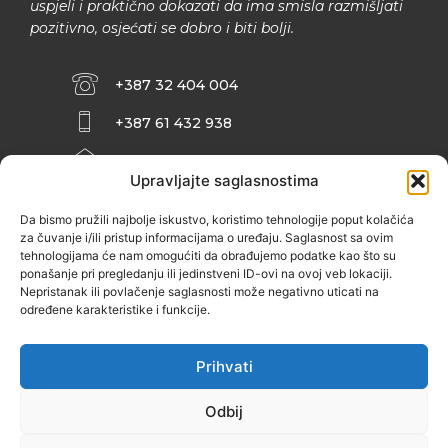
uspjeli i praktično dokazati da ima smisla razmišljati
pozitivno, osjećati se dobro i biti bolji.
+387 32 404 004
+387 61 432 938
INFO@ZENIT.BA
Upravljajte saglasnostima
HUSEINA KULENOVIĆA BR. 2 (RK
ZENIČANKA, 3. SPRAT), 72000 ZENICA
Da bismo pružili najbolje iskustvo, koristimo tehnologije poput kolačića
za čuvanje i/ili pristup informacijama o uređaju. Saglasnost sa ovim
tehnologijama će nam omogućiti da obrađujemo podatke kao što su
ponašanje pri pregledanju ili jedinstveni ID-ovi na ovoj veb lokaciji.
Nepristanak ili povlačenje saglasnosti može negativno uticati na
određene karakteristike i funkcije.
Prihvati
Odbij