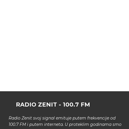
RADIO ZENIT - 100.7 FM
Radio Zenit svoj signal emituje putem frekvencije od
100.7 FM i putem interneta. U proteklim godinama smo