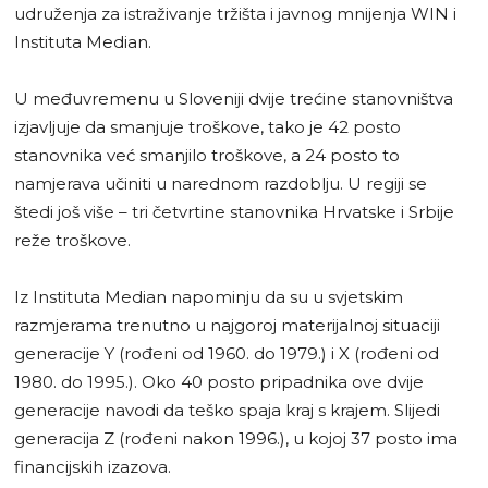
udruženja za istraživanje tržišta i javnog mnijenja WIN i
Instituta Median.
U međuvremenu u Sloveniji dvije trećine stanovništva
izjavljuje da smanjuje troškove, tako je 42 posto
stanovnika već smanjilo troškove, a 24 posto to
namjerava učiniti u narednom razdoblju. U regiji se
štedi još više – tri četvrtine stanovnika Hrvatske i Srbije
reže troškove.
Iz Instituta Median napominju da su u svjetskim
razmjerama trenutno u najgoroj materijalnoj situaciji
generacije Y (rođeni od 1960. do 1979.) i X (rođeni od
1980. do 1995.). Oko 40 posto pripadnika ove dvije
generacije navodi da teško spaja kraj s krajem. Slijedi
generacija Z (rođeni nakon 1996.), u kojoj 37 posto ima
financijskih izazova.