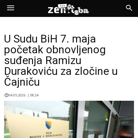
U Sudu BiH 7. maja
početak obnovljenog
suđenja Ramizu
Durakoviću za zločine u
Čajniču
04.05.2026. | 08:24