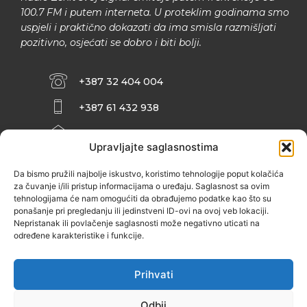
100.7 FM i putem interneta. U proteklim godinama smo
uspjeli i praktično dokazati da ima smisla razmišljati
pozitivno, osjećati se dobro i biti bolji.
+387 32 404 004
+387 61 432 938
INFO@ZENIT.BA
Upravljajte saglasnostima
HUSEINA KULENOVIĆA BR. 2 (RK
ZENIČANKA, 3. SPRAT), 72000 ZENICA
Da bismo pružili najbolje iskustvo, koristimo tehnologije poput kolačića
za čuvanje i/ili pristup informacijama o uređaju. Saglasnost sa ovim
tehnologijama će nam omogućiti da obrađujemo podatke kao što su
ponašanje pri pregledanju ili jedinstveni ID-ovi na ovoj veb lokaciji.
Nepristanak ili povlačenje saglasnosti može negativno uticati na
određene karakteristike i funkcije.
Prihvati
Odbij