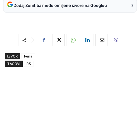
›
Dodaj Zenit.ba među omiljene izvore na Googleu
IZVOR
Fena
TAGOVI
RS