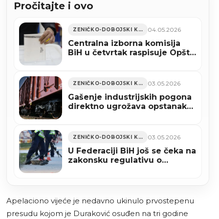
Pročitajte i ovo
04.05.2026
ZENIČKO-DOBOJSKI KANTON
Centralna izborna komisija
BiH u četvrtak raspisuje Opšte
izbore
03.05.2026
ZENIČKO-DOBOJSKI KANTON
Gašenje industrijskih pogona
direktno ugrožava opstanak
željeznica u BiH
03.05.2026
ZENIČKO-DOBOJSKI KANTON
U Federaciji BiH još se čeka na
zakonsku regulativu o
upotrebi električnih romobila
Apelaciono vijeće je nedavno ukinulo prvostepenu
presudu kojom je Duraković osuđen na tri godine