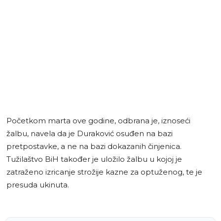
Početkom marta ove godine, odbrana je, iznoseći
žalbu, navela da je Duraković osuđen na bazi
pretpostavke, a ne na bazi dokazanih činjenica.
Tužilaštvo BiH također je uložilo žalbu u kojoj je
zatraženo izricanje strožije kazne za optuženog, te je
presuda ukinuta.