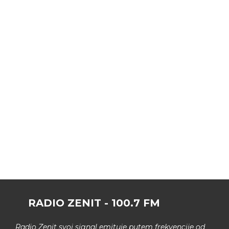
RADIO ZENIT - 100.7 FM
Radio Zenit svoj signal emituje putem frekvencije od