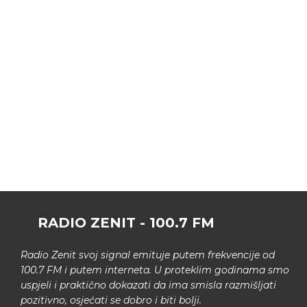
RADIO ZENIT - 100.7 FM
Radio Zenit svoj signal emituje putem frekvencije od
100.7 FM i putem interneta. U proteklim godinama smo
uspjeli i praktično dokazati da ima smisla razmišljati
pozitivno, osjećati se dobro i biti bolji.