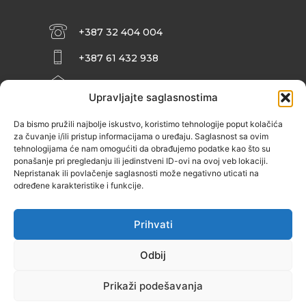
+387 32 404 004
+387 61 432 938
INFO@ZENIT.BA
Upravljajte saglasnostima
HUSEINA KULENOVIĆA BR. 2 (RK
ZENIČANKA, 3. SPRAT), 72000 ZENICA
Da bismo pružili najbolje iskustvo, koristimo tehnologije poput kolačića
za čuvanje i/ili pristup informacijama o uređaju. Saglasnost sa ovim
tehnologijama će nam omogućiti da obrađujemo podatke kao što su
ponašanje pri pregledanju ili jedinstveni ID-ovi na ovoj veb lokaciji.
Nepristanak ili povlačenje saglasnosti može negativno uticati na
određene karakteristike i funkcije.
Prihvati
Odbij
Prikaži podešavanja