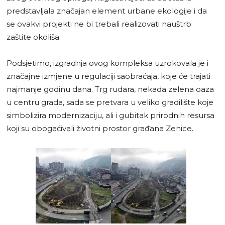
predstavljala značajan element urbane ekologije i da
se ovakvi projekti ne bi trebali realizovati nauštrb
zaštite okoliša.
Podsjetimo, izgradnja ovog kompleksa uzrokovala je i
značajne izmjene u regulaciji saobraćaja, koje će trajati
najmanje godinu dana. Trg rudara, nekada zelena oaza
u centru grada, sada se pretvara u veliko gradilište koje
simbolizira modernizaciju, ali i gubitak prirodnih resursa
koji su obogaćivali životni prostor građana Zenice.