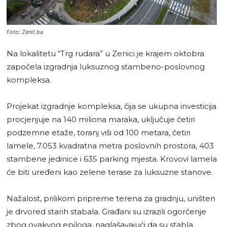
Foto: Zenit.ba
Na lokalitetu “Trg rudara” u Zenici je krajem oktobra
započela izgradnja luksuznog stambeno-poslovnog
kompleksa.
Projekat izgradnje kompleksa, čija se ukupna investicija
procjenjuje na 140 miliona maraka, uključuje četiri
podzemne etaže, toranj viši od 100 metara, četiri
lamele, 7.053 kvadratna metra poslovnih prostora, 403
stambene jedinice i 635 parking mjesta. Krovovi lamela
će biti uređeni kao zelene terase za luksuzne stanove.
Nažalost, prilikom pripreme terena za gradnju, uništen
je drvored starih stabala. Građani su izrazili ogorčenje
zbog ovakvog epiloga, naglašavajući da su stabla