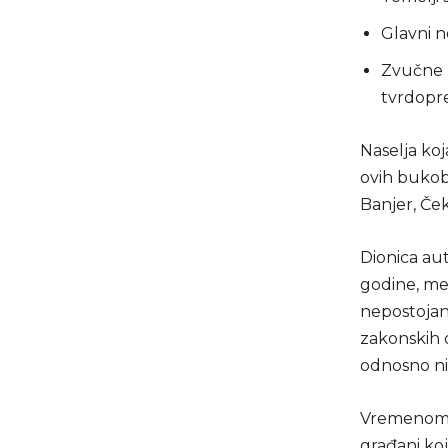
Glavni n
Zvučne b
tvrdopr
Naselja koj
ovih bukobr
Banjer, Čekr
Dionica au
godine, me
nepostojanj
zakonskih o
odnosno nis
Vremenom s
građani koj