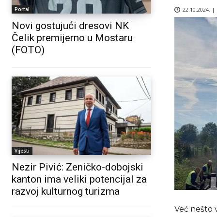
22.10.2024. |
Portal
Novi gostujući dresovi NK
Čelik premijerno u Mostaru
(FOTO)
Vijesti
Nezir Pivić: Zeničko-dobojski
kanton ima veliki potencijal za
razvoj kulturnog turizma
Već nešto 