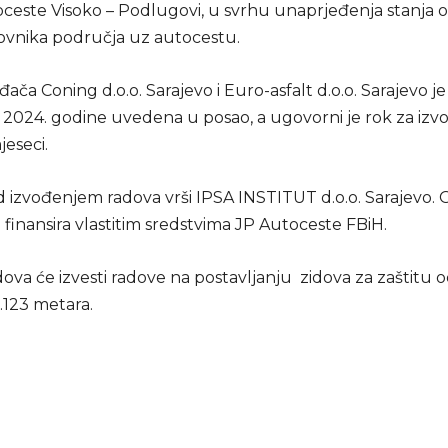
oceste Visoko – Podlugovi, u svrhu unaprjeđenja stanja ok
novnika područja uz autocestu.
ača Coning d.o.o. Sarajevo i Euro-asfalt d.o.o. Sarajevo je 
2024. godine uvedena u posao, a ugovorni je rok za izv
jeseci.
 izvođenjem radova vrši IPSA INSTITUT d.o.o. Sarajevo. 
 finansira vlastitim sredstvima JP Autoceste FBiH.
ova će izvesti radove na postavljanju zidova za zaštitu 
.123 metara.