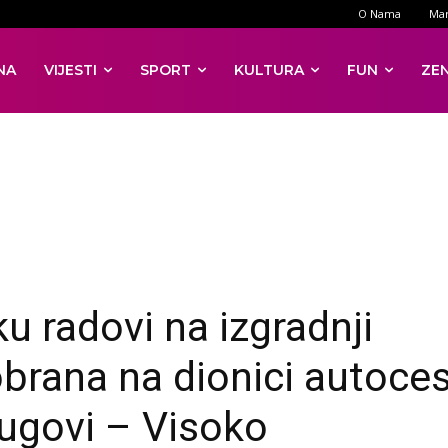
O Nama
Mar
NA
VIJESTI
SPORT
KULTURA
FUN
ZE
ku radovi na izgradnji
brana na dionici autoce
ugovi – Visoko