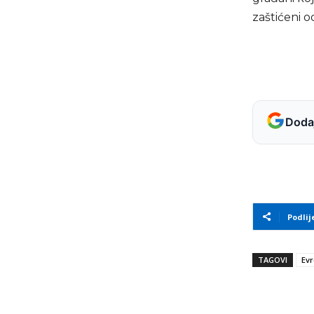
zaštićeni 
Dodaj
Podlij
TAGOVI
Evr