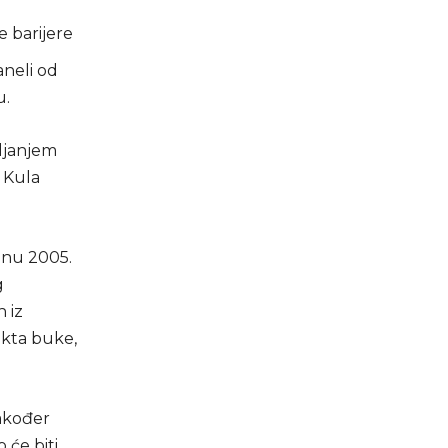
e barijere
aneli od
u.
vljanjem
, Kula
unu 2005.
g
 iz
ekta buke,
akođer
 će biti