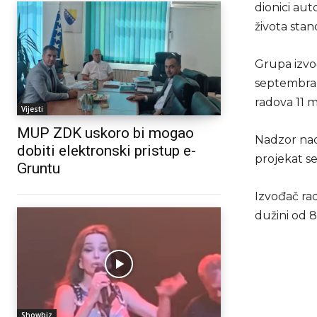
dionici aut
života sta
Grupa izvođ
septembra 
radova 11 m
Vijesti
MUP ZDK uskoro bi mogao
Nadzor nad
dobiti elektronski pristup e-
projekat se
Gruntu
Izvođač rad
dužini od 8
Showbiz