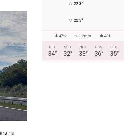
°
22.3
°
22.3
47%
1.2m/s
40%
PET
SUB
NED
PON
UTO
34
°
32
°
33
°
36
°
35
°
ana na