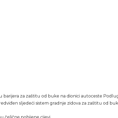
 barijera za zaštitu od buke na dionici autoceste Podlug
redviđen sljedeći sistem gradnje zidova za zaštitu od buk
su čelične pobijene cijevi,