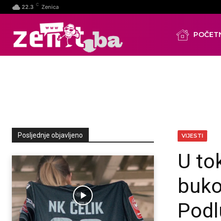
C
22.3
Zenica
POČET
Posljednje objavljeno
VIJESTI
U to
buko
Podl