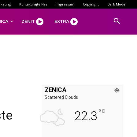
keting
Kontaktirajte Nas
Impressum
Copyright
Dark Mode
NICA
ZENIT
EXTRA
ZENICA
Scattered Clouds
°
ste
C
22.3