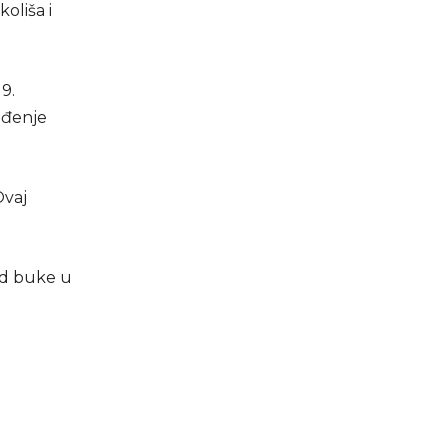
oliša i
9.
ođenje
Ovaj
od buke u