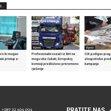
...
Vijesti
Vijesti
ro bi mogao
Profesionalni vozači iz BiH ne
CIK podigao prag 
ski pristup e-
mogu više čekati, Evropskoj
zloupotrebe pre
komisiji predloženo privremeno
kampanje
rješenje
PRATITE NAS
+387 32 404 004