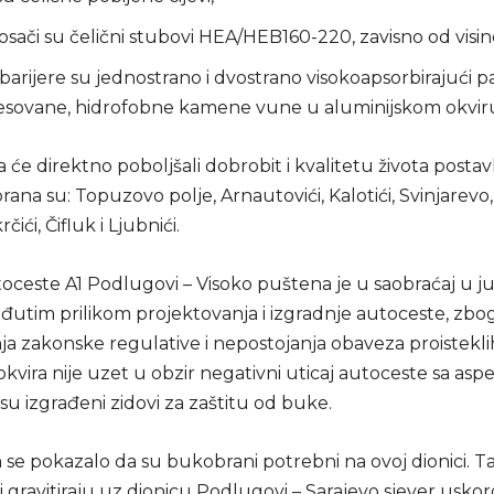
osači su čelični stubovi HEA/HEB160-220, zavisno od visin
arijere su jednostrano i dvostrano visokoapsorbirajući p
esovane, hidrofobne kamene vune u aluminijskom okvir
a će direktno poboljšali dobrobit i kvalitetu života posta
ana su: Topuzovo polje, Arnautovići, Kalotići, Svinjarevo
čići, Čifluk i Ljubnići.
toceste A1 Podlugovi – Visoko puštena je u saobraćaj u j
đutim prilikom projektovanja i izgradnje autoceste, zbo
a zakonske regulative i nepostojanja obaveza proisteklih
kvira nije uzet u obzir negativni uticaj autoceste sa asp
u izgrađeni zidovi za zaštitu od buke.
e pokazalo da su bukobrani potrebni na ovoj dionici. T
i gravitiraju uz dionicu Podlugovi – Sarajevo sjever uskoro