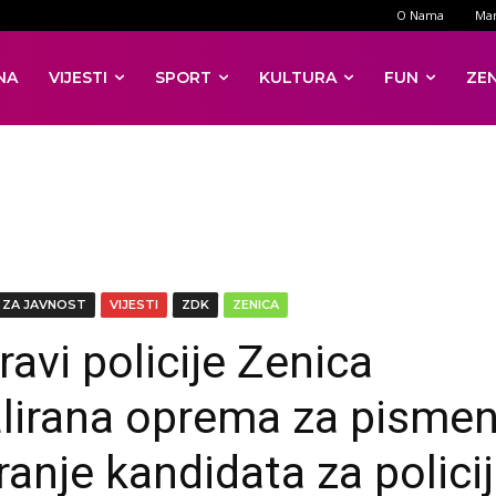
O Nama
Mar
NA
VIJESTI
SPORT
KULTURA
FUN
ZE
 ZA JAVNOST
VIJESTI
ZDK
ZENICA
ravi policije Zenica
alirana oprema za pisme
ranje kandidata za polici