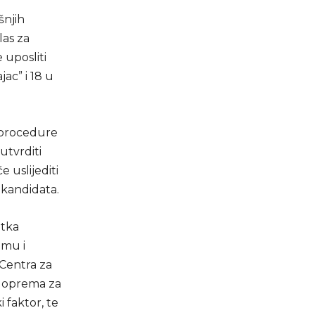
šnjih
las za
 uposliti
ac” i 18 u
e procedure
utvrditi
 uslijediti
 kandidata.
atka
emu i
 Centra za
na oprema za
 faktor, te