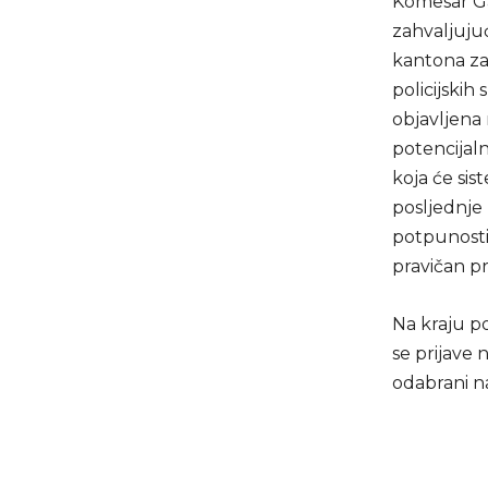
Komesar Gaz
zahvaljuju
kantona zas
policijskih 
objavljena 
potencijaln
koja će sis
posljednje 
potpunosti 
pravičan pr
Na kraju po
se prijave n
odabrani n