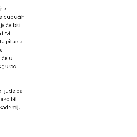
ojskog
ja budućih
ja će biti
i svi
ta pitanja
na
a će u
sigurao
e ljude da
ako bili
akademiju.