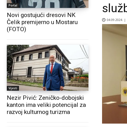
služ
Portal
Novi gostujući dresovi NK
04.09.2024. |
Čelik premijerno u Mostaru
(FOTO)
Vijesti
Nezir Pivić: Zeničko-dobojski
kanton ima veliki potencijal za
razvoj kulturnog turizma