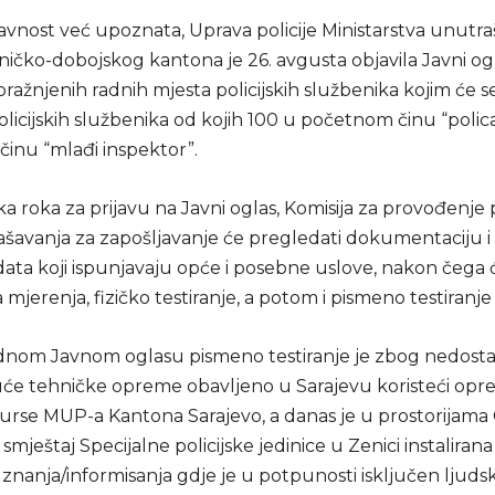
javnost već upoznata, Uprava policije Ministarstva unutra
ničko-dobojskog kantona je 26. avgusta objavila Javni og
žnjenih radnih mjesta policijskih službenika kojim će se
olicijskih službenika od kojih 100 u početnom činu “policaj
inu “mlađi inspektor”.
ka roka za prijavu na Javni oglas, Komisija za provođenj
ašavanja za zapošljavanje će pregledati dokumentaciju i 
data koji ispunjavaju opće i posebne uslove, nakon čega će
mjerenja, fizičko testiranje, a potom i pismeno testiranje
nom Javnom oglasu pismeno testiranje je zbog nedost
će tehničke opreme obavljeno u Sarajevu koristeći opr
surse MUP-a Kantona Sarajevo, a danas je u prostorijama
 smještaj Specijalne policijske jedinice u Zenici instalira
znanja/informisanja gdje je u potpunosti isključen ljudski