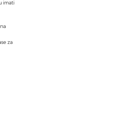
u imati
ona
ase za