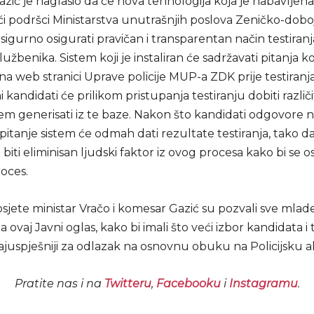
ić je naglasio da će nova tehnologija koja je nabavljena
ći podršci Ministarstva unutrašnjih poslova Zeničko-dob
igurno osigurati pravičan i transparentan način testiran
službenika. Sistem koji je instaliran će sadržavati pitanja ko
na web stranici Uprave policije MUP-a ZDK prije testiranja 
i kandidati će prilikom pristupanja testiranju dobiti različi
tem generisati iz te baze. Nakon što kandidati odgovore 
pitanje sistem će odmah dati rezultate testiranja, tako d
biti eliminisan ljudski faktor iz ovog procesa kako bi se o
oces.
sjete ministar Vračo i komesar Gazić su pozvali sve mlad
a ovaj Javni oglas, kako bi imali što veći izbor kandidata i t
ajuspješniji za odlazak na osnovnu obuku na Policijsku 
Pratite nas i na
Twitteru
,
Facebooku
i
Instagramu
.