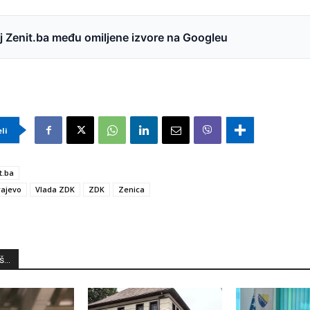
 Zenit.ba među omiljene izvore na Googleu
eli
t.ba
rajevo
Vlada ZDK
ZDK
Zenica
...