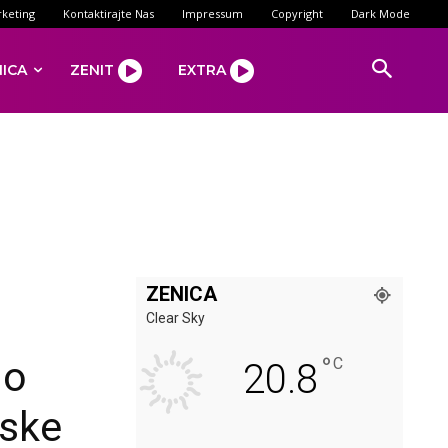
keting
Kontaktirajte Nas
Impressum
Copyright
Dark Mode
NICA
ZENIT
EXTRA
ZENICA
Clear Sky
°
no
C
20.8
jske