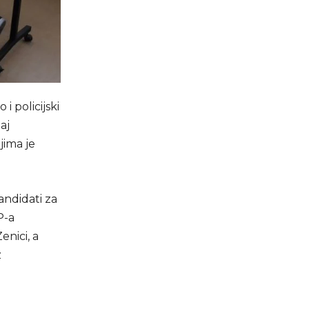
 policijski
aj
ojima je
andidati za
P-a
nici, a
z