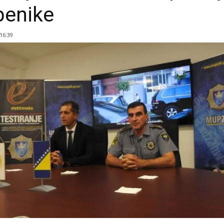
benike
 16:39