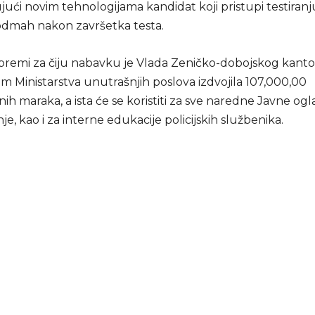
jući novim tehnologijama kandidat koji pristupi testiranj
odmah nakon završetka testa.
opremi za čiju nabavku je Vlada Zeničko-dobojskog kant
m Ministarstva unutrašnjih poslova izdvojila 107,000,00
nih maraka, a ista će se koristiti za sve naredne Javne ogl
je, kao i za interne edukacije policijskih službenika.