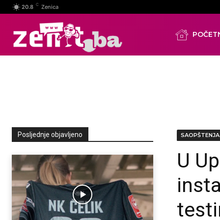
C
20.8
Zenica
POČET
Posljednje objavljeno
SAOPŠTENJA
U Up
inst
testi