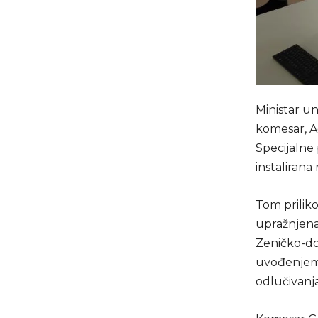
Ministar un
komesar, Ad
Specijalne p
instaliran
Tom priliko
upražnjena 
Zeničko-do
uvođenjem 
odlučivanja