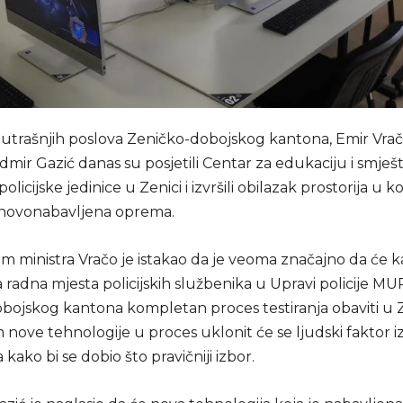
utrašnjih poslova Zeničko-dobojskog kantona, Emir Vračo i
mir Gazić danas su posjetili Centar za edukaciju i smješt
olicijske jedinice u Zenici i izvršili obilazak prostorija u k
a novonabavljena oprema.
m ministra Vračo je istakao da je veoma značajno da će k
radna mjesta policijskih službenika u Upravi policije MU
bojskog kantona kompletan proces testiranja obaviti u Ze
nove tehnologije u proces uklonit će se ljudski faktor i
 kako bi se dobio što pravičniji izbor.