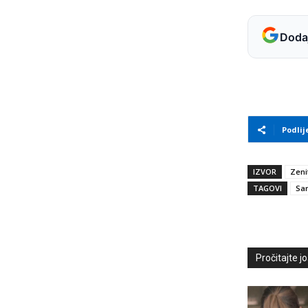
Dodaj
Podlij
IZVOR
Zeni
TAGOVI
Sa
Pročitajte još