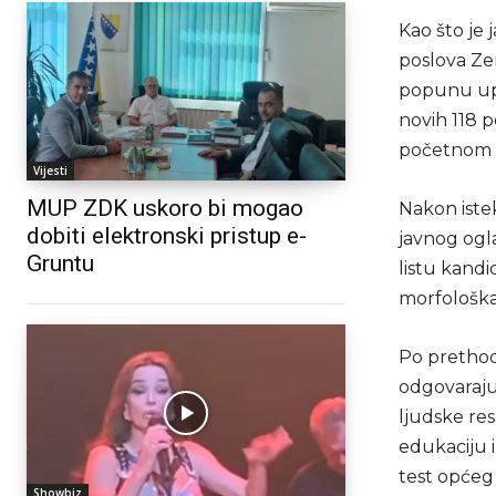
Kao što je 
poslova Ze
popunu upra
novih 118 p
početnom č
Vijesti
MUP ZDK uskoro bi mogao
Nakon iste
dobiti elektronski pristup e-
javnog ogl
Gruntu
listu kandi
morfološka 
Po prethod
odgovaraju
ljudske re
edukaciju i
test općeg 
Showbiz