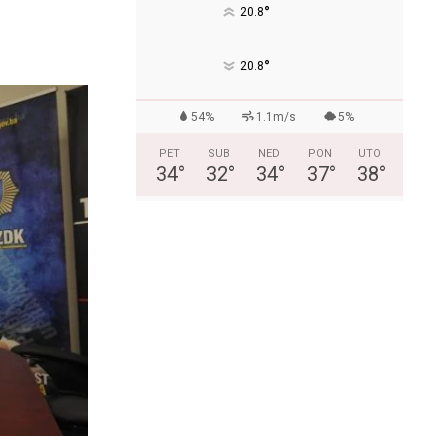
°
20.8
°
20.8
54%
1.1m/s
5%
PET
SUB
NED
PON
UTO
34
°
32
°
34
°
37
°
38
°