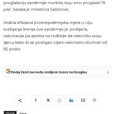
proglašenju epidemije morbila, koju smo proglasili 19.
jula”, kazala je ministrica Salčinović.
Jedina efikasna protivepidemijska mjera u cilju
suzbijanja širenja ove epidemije je, podsjeća,
vakcinacija pa apelira na roditelje da vakcinišu svoju
djecu kako bi se postigao ciljani vakcinalni obuhvat od
95 posto.
›
Dodaj Zenit.ba među omiljene izvore na Googleu
IZVOR
Fena