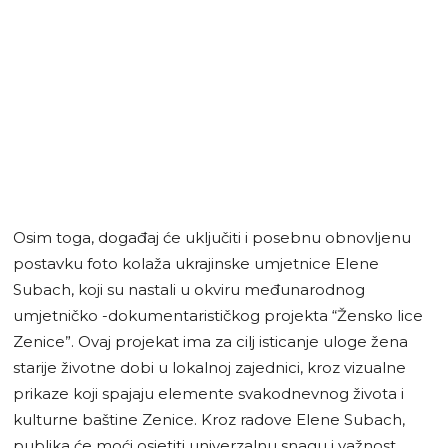
Osim toga, događaj će uključiti i posebnu obnovljenu
postavku foto kolaža ukrajinske umjetnice Elene
Subach, koji su nastali u okviru međunarodnog
umjetničko -dokumentarističkog projekta “Žensko lice
Zenice”. Ovaj projekat ima za cilj isticanje uloge žena
starije životne dobi u lokalnoj zajednici, kroz vizualne
prikaze koji spajaju elemente svakodnevnog života i
kulturne baštine Zenice. Kroz radove Elene Subach,
publika će moći osjetiti univerzalnu snagu i važnost