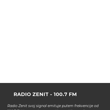
RADIO ZENIT - 100.7 FM
Radio Zenit svoj signal emituje putem frekvencije od