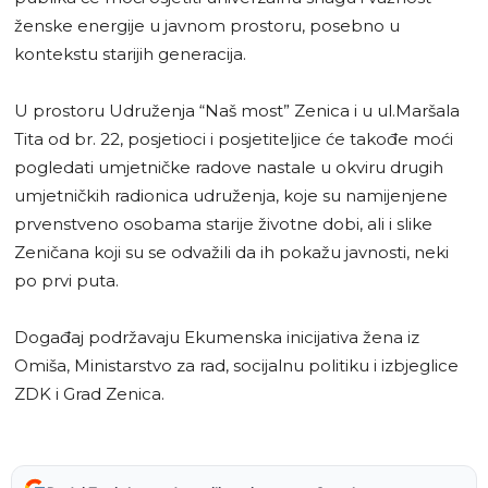
ženske energije u javnom prostoru, posebno u
kontekstu starijih generacija.
U prostoru Udruženja “Naš most” Zenica i u ul.Maršala
Tita od br. 22, posjetioci i posjetiteljice će takođe moći
pogledati umjetničke radove nastale u okviru drugih
umjetničkih radionica udruženja, koje su namijenjene
prvenstveno osobama starije životne dobi, ali i slike
Zeničana koji su se odvažili da ih pokažu javnosti, neki
po prvi puta.
Događaj podržavaju Ekumenska inicijativa žena iz
Omiša, Ministarstvo za rad, socijalnu politiku i izbjeglice
ZDK i Grad Zenica.