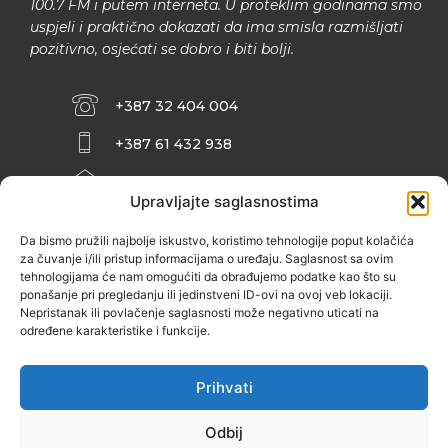
100.7 FM i putem interneta. U proteklim godinama smo
uspjeli i praktično dokazati da ima smisla razmišljati
pozitivno, osjećati se dobro i biti bolji.
+387 32 404 004
+387 61 432 938
INFO@ZENIT.BA
Upravljajte saglasnostima
HUSEINA KULENOVIĆA BR. 2 (RK
ZENIČANKA, 3. SPRAT), 72000 ZENICA
Da bismo pružili najbolje iskustvo, koristimo tehnologije poput kolačića
za čuvanje i/ili pristup informacijama o uređaju. Saglasnost sa ovim
tehnologijama će nam omogućiti da obrađujemo podatke kao što su
ponašanje pri pregledanju ili jedinstveni ID-ovi na ovoj veb lokaciji.
Nepristanak ili povlačenje saglasnosti može negativno uticati na
određene karakteristike i funkcije.
Prihvati
Odbij