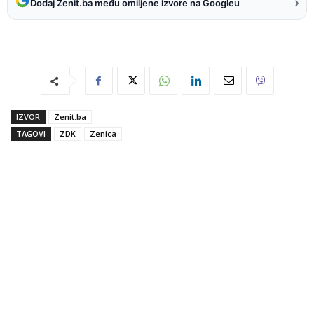
›
Dodaj Zenit.ba među omiljene izvore na Googleu
IZVOR
Zenit.ba
TAGOVI
ZDK
Zenica