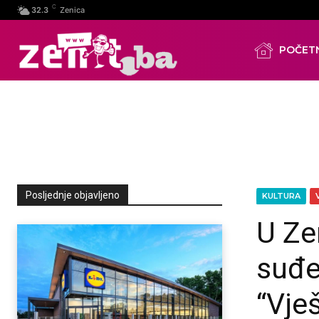
C
32.3
Zenica
POČET
Posljednje objavljeno
KULTURA
U Ze
suđe
“Vje