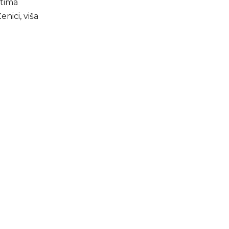
stima
nici, viša