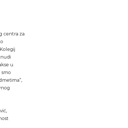
g centra za
ko
Kolegij
 nudi
akse u
a smo
edmetima”,
avnog
vić,
nost