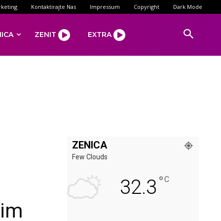
keting
Kontaktirajte Nas
Impressum
Copyright
Dark Mode
NICA
ZENIT
EXTRA
ZENICA
Few Clouds
°
C
32.3
nim