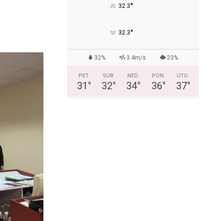
°
32.3
°
32.3
32%
3.4m/s
23%
PET
SUB
NED
PON
UTO
31
°
32
°
34
°
36
°
37
°