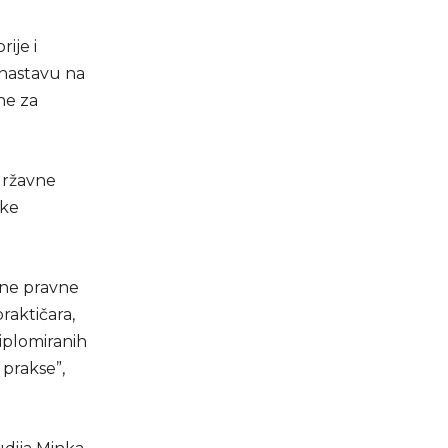
ije i
 nastavu na
ne za
državne
ške
vne pravne
raktičara,
iplomiranih
 prakse”,