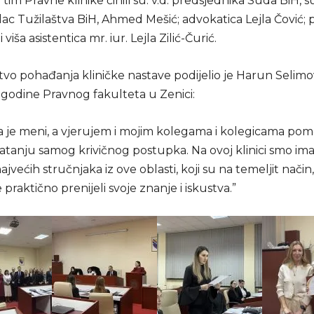
tim Pravne klinike činili su: v.d. predsjednika Suda BiH, s
lac Tužilaštva BiH, Ahmed Mešić; advokatica Lejla Čović; p
i viša asistentica mr. iur. Lejla Zilić-Čurić.
tvo pohađanja kliničke nastave podijelio je Harun Selimov
 godine Pravnog fakulteta u Zenici:
ka je meni, a vjerujem i mojim kolegama i kolegicama po
tanju samog krivičnog postupka. Na ovoj klinici smo imal
jvećih stručnjaka iz ove oblasti, koji su na temeljit način,
 praktično prenijeli svoje znanje i iskustva.”