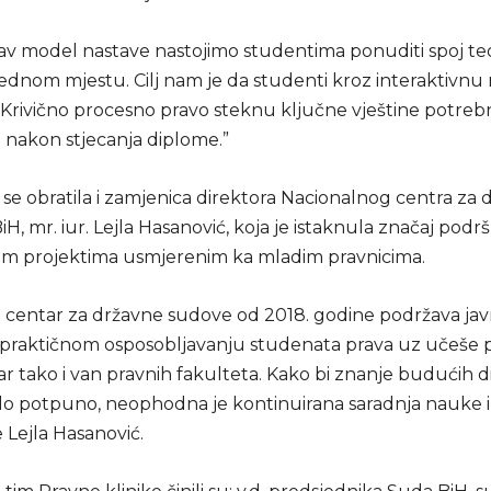
av model nastave nastojimo studentima ponuditi spoj teor
jednom mjestu. Cilj nam je da studenti kroz interaktivnu
rivično procesno pravo steknu ključne vještine potreb
a nakon stjecanja diplome.”
se obratila i zamjenica direktora Nacionalnog centra za 
H, mr. iur. Lejla Hasanović, koja je istaknula značaj podr
m projektima usmjerenim ka mladim pravnicima.
i centar za državne sudove od 2018. godine podržava ja
i praktičnom osposobljavanju studenata prava uz učeše p
r tako i van pravnih fakulteta. Kako bi znanje budućih d
ilo potpuno, neophodna je kontinuirana saradnja nauke i
e Lejla Hasanović.