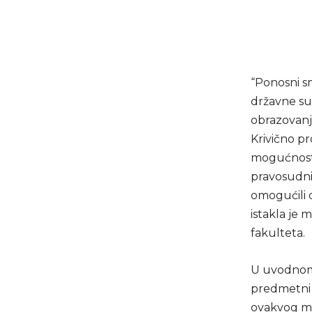
“Ponosni s
državne sud
obrazovanje
Krivično p
mogućnost 
pravosudni
omogućili 
istakla je 
fakulteta.
U uvodnom d
predmetni 
ovakvog mo