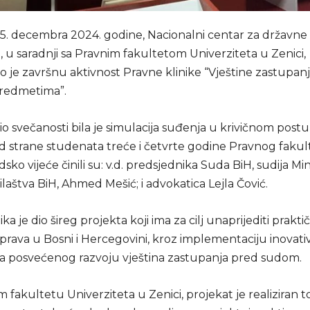
25. decembra 2024. godine, Nacionalni centar za državne
 u saradnji sa Pravnim fakultetom Univerziteta u Zenici,
o je završnu aktivnost Pravne klinike “Vještine zastupan
predmetima”.
io svečanosti bila je simulacija suđenja u krivičnom post
d strane studenata treće i četvrte godine Pravnog fakul
udsko vijeće činili su: v.d. predsjednika Suda BiH, sudija M
ilaštva BiH, Ahmed Mešić; i advokatica Lejla Čović.
ka je dio šireg projekta koji ima za cilj unaprijediti prakti
prava u Bosni i Hercegovini, kroz implementaciju inovat
 posvećenog razvoju vještina zastupanja pred sudom.
fakultetu Univerziteta u Zenici, projekat je realiziran 