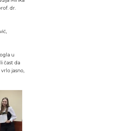
udija Minka
rof. dr.
ić,
mogla u
i čast da
 vrlo jasno,