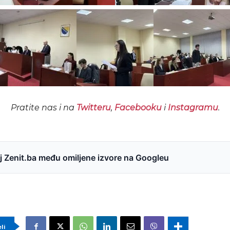
Pratite nas i na
Twitteru
,
Facebooku
i
Instagramu
.
 Zenit.ba među omiljene izvore na Googleu
eli