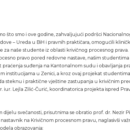
mo što smo i ove godine, zahvaljujući podršci Nacionalno
ove – Ureda u BiH i pravnih praktičara, omogućili klinič
 za naše studente iz oblasti krivičnog procesnog prava. 
rocesno pravo pored redovne nastave, našim studentima
praćenja suđenja na Kantonalnom sudu i obavljanja pr
m institucijama u Zenici, a kroz ovaj projekat studentim
da steknu i praktične vještine zastupanja u krivičnim pr
mr. iur. Lejla Zilić-Čurić, koordinatorica projekta ispred Pr
ijelu svečanosti, prisutnima se obratio prof. dr. Nezir Pi
nastavnik na Krivičnom procesnom pravu, naglasivši važ
dela obrazovanja: