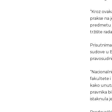
“Kroz ovak
prakse na 
predmetu K
tržište rad
Prisutnima 
sudove u Bi
pravosudni
“Nacionaln
fakultete 
kako unuta
pravnika b
istaknula j