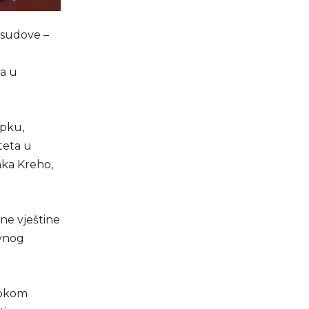
 sudove –
ja u
upku,
teta u
inka Kreho,
čne vještine
ivnog
tokom