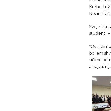
Predavački 
Kreho; tuži
Nezir Pivić; 
Svoje iskus
student IV
“Ova klini
boljem shva
učimo od na
a najvažnije