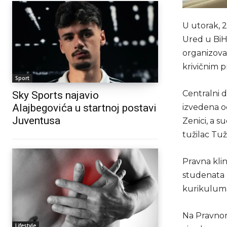
U utorak, 
Ured u BiH,
organizova
krivičnim 
Sport
Centralni d
Sky Sports najavio
Alajbegovića u startnoj postavi
izvedena o
Juventusa
Zenici, a s
tužilac Tuž
Pravna klini
studenata 
kurikuluma
Na Pravnom 
Lifestyle