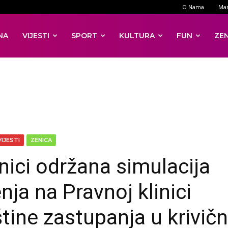
O Nama
Mar
NA
VIJESTI
SPORT
KULTURA
FUN
ZE
VIJESTI
ZENICA
nici održana simulacija
nja na Pravnoj klinici
štine zastupanja u krivič