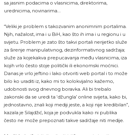
sa jasnim podacima o vlasnicima, direktorima,
urednicima, novinarima…
“Veliki je problem s takozvanim anonimnim portalima.
Njih, nažalost, ima i u BiH, kao što ih ima i u regionu i u
svijetu. Problem je zato što takvi portali nerijetko služe
za širenje manipulativnog, dezinformativnog sadržaja;
služe za kojekakva prepucavanja među vlasnicima, iza
kojih vrlo često stoje politički ili ekonomski moćnici.
Danas je vrlo jeftino i lako otvoriti web portal i to može
bilo ko uraditi iz, kako mi to kolokvijalno kažemo,
udobnosti svog dnevnog boravka. Ali bi trebalo
zakonski da se uredi ta ‘džungla’ online svijeta, kako bi,
jednostavno, znali koji mediji jeste, a koji nije kredibilan”,
kazala je Silajdžić, koja je podvukla kako ni publika
često ne može prepoznati takve sadržaje niti medije.