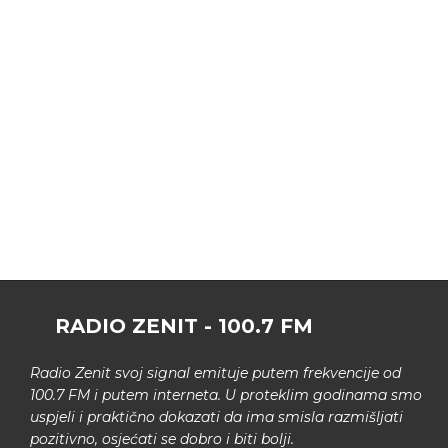
RADIO ZENIT - 100.7 FM
Radio Zenit svoj signal emituje putem frekvencije od
100.7 FM i putem interneta. U proteklim godinama smo
uspjeli i praktično dokazati da ima smisla razmišljati
pozitivno, osjećati se dobro i biti bolji.