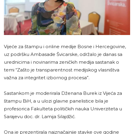
Vijeće za štampu i online medije Bosne i Hercegovine,
uz podršku Ambasade Švicarske, održalo je danas sa
urednicima i novinarima zeničkih medija sastanak o
temi “Zašto je transparentnost medijskog vlasništva
važna za integritet izbornog procesa”.
Sastankom je moderirala Dženana Burek iz Vijeća za
štampu BiH, a u ulozi glavne panelistice bila je
profesorica Fakulteta političkih nauka Univerziteta u
Sarajevu doc. dr. Lamija Silajdžić.
Ona je prezentirala najznačajnije stavke ove godine