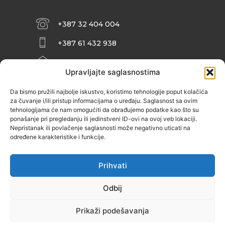
+387 32 404 004
+387 61 432 938
INFO@ZENIT.BA
Upravljajte saglasnostima
HUSEINA KULENOVIĆA BR. 2 (RK
ZENIČANKA, 3. SPRAT), 72000 ZENICA
Da bismo pružili najbolje iskustvo, koristimo tehnologije poput kolačića
za čuvanje i/ili pristup informacijama o uređaju. Saglasnost sa ovim
tehnologijama će nam omogućiti da obrađujemo podatke kao što su
ponašanje pri pregledanju ili jedinstveni ID-ovi na ovoj veb lokaciji.
Nepristanak ili povlačenje saglasnosti može negativno uticati na
određene karakteristike i funkcije.
Prihvati
Odbij
Prikaži podešavanja