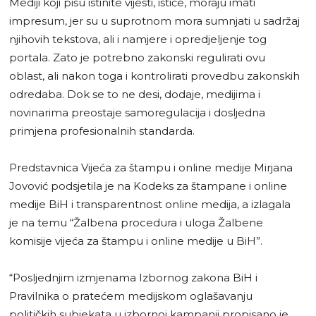
Mediji koji pišu istinite vijesti, ističe, moraju imati
impresum, jer su u suprotnom mora sumnjati u sadržaj
njihovih tekstova, ali i namjere i opredjeljenje tog
portala. Zato je potrebno zakonski regulirati ovu
oblast, ali nakon toga i kontrolirati provedbu zakonskih
odredaba. Dok se to ne desi, dodaje, medijima i
novinarima preostaje samoregulacija i dosljedna
primjena profesionalnih standarda.
Predstavnica Vijeća za štampu i online medije Mirjana
Jovović podsjetila je na Kodeks za štampane i online
medije BiH i transparentnost online medija, a izlagala
je na temu “Žalbena procedura i uloga Žalbene
komisije vijeća za štampu i online medije u BiH”.
“Posljednjim izmjenama Izbornog zakona BiH i
Pravilnika o pratećem medijskom oglašavanju
političkih subjekata u izbornoj kampanji propisano je