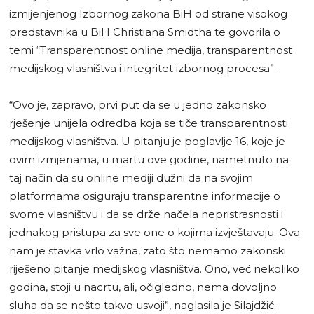
izmijenjenog Izbornog zakona BiH od strane visokog
predstavnika u BiH Christiana Smidtha te govorila o
temi “Transparentnost online medija, transparentnost
medijskog vlasništva i integritet izbornog procesa”.
“Ovo je, zapravo, prvi put da se u jedno zakonsko
rješenje unijela odredba koja se tiče transparentnosti
medijskog vlasništva. U pitanju je poglavlje 16, koje je
ovim izmjenama, u martu ove godine, nametnuto na
taj način da su online mediji dužni da na svojim
platformama osiguraju transparentne informacije o
svome vlasništvu i da se drže načela nepristrasnosti i
jednakog pristupa za sve one o kojima izvještavaju. Ova
nam je stavka vrlo važna, zato što nemamo zakonski
riješeno pitanje medijskog vlasništva. Ono, već nekoliko
godina, stoji u nacrtu, ali, očigledno, nema dovoljno
sluha da se nešto takvo usvoji”, naglasila je Silajdžić.